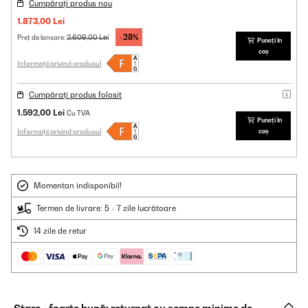
Cumpărați produs nou
1.873,00 Lei
-28%
2.609,00 Lei
Preț de lansare:
Puneți în
coș
Informații privind produsul
Cumpărați produs folosit
1.592,00 Lei
Cu TVA
Puneți în
Informații privind produsul
coș
Momentan indisponibil!
Termen de livrare: 5 - 7 zile lucrătoare
14 zile de retur