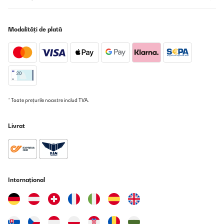
Utente Amazon
Traducere
Modalități de plată
VERIFICATĂ REVIZUITĂ
26/11/2025
Gut
Amazon user
* Toate prețurile noastre includ TVA.
Traducere
Livrat
VERIFICATĂ REVIZUITĂ
16/10/2025
Ich nutze den Klarstein Mini-Geschirrspüler als Zusatzgerät in
meiner kleinen Bar und bin echt positiv überrascht.Er läuft fast
täglich und hilft mir enorm, Gläser, kleine Teller und Bar-
Internațional
Utensilien schnell wieder sauber zu bekommen, ohne dass ich
gleich den großen Gastro-Spüler anwerfen muss.Der Anschluss
war unkompliziert und das Gerät läuft sehr leise, was in einer Bar
natürlich super ist. Die Spülergebnisse sind top – Gläser kommen
klar und ohne Flecken raus, auch wenn’s mal schnell gehen