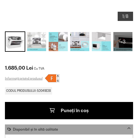
1/8
+3
1.685,00 Lei
Cu TVA
Informații privind produsul
CODUL PRODUSULUI: 52041828
Puneți în coș
Disponibil și în altă calitate