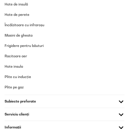
sauber, das Teil sieht gut aus und funktioniert wie's soll. Sogar die
Hote de insulă
großen 27cm Teller passen gut rein, bisher war immer alles top
sauber und als laut empfinde ich sie auch nicht. Klasse!
Hote de perete
Amazon-Benutzer
Încălzitoare cu infraroșu
Traducere
Masini de gheata
VERIFICATĂ REVIZUITĂ
Frigidere pentru băuturi
14/01/2026
Racitoare aer
Macht was er sollUnkompliziert
Hote insula
Amazon-Benutzer
Plite cu inducție
Traducere
Plite pe gaz
VERIFICATĂ REVIZUITĂ
Subiecte preferate
02/12/2025
Ottima lavastoviglie, devo solo abituarmi alla disposizione
Serviciu clienți
differente delle posate e delle padelle. Molto capiente, ci stanno
anche i piatti grandi da portata
Informații