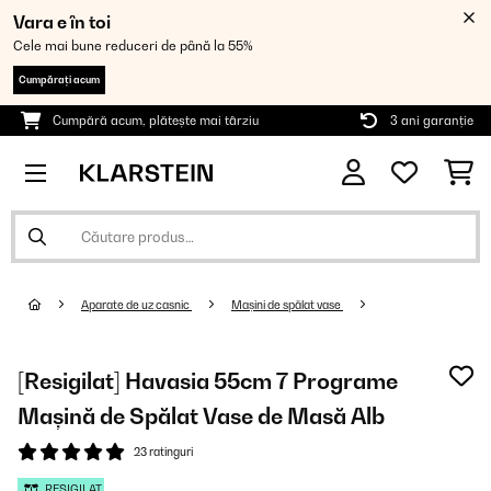
Vara e în toi
Cele mai bune reduceri de până la 55%
Cumpărați acum
Cumpără acum, plătește mai târziu
3 ani garanție
Aparate de uz casnic
Mașini de spălat vase
[Resigilat] Havasia 55cm 7 Programe
Mașină de Spălat Vase de Masă Alb
23 ratinguri
RESIGILAT