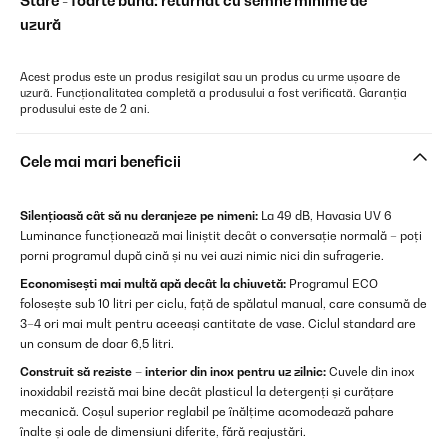
Stare - foarte bună: returnat cu semne minime de
uzură
Acest produs este un produs resigilat sau un produs cu urme ușoare de
uzură. Funcționalitatea completă a produsului a fost verificată. Garanția
produsului este de 2 ani.
Cele mai mari beneficii
Silențioasă cât să nu deranjeze pe nimeni:
La 49 dB, Havasia UV 6
Luminance funcționează mai liniștit decât o conversație normală – poți
porni programul după cină și nu vei auzi nimic nici din sufragerie.
Economisești mai multă apă decât la chiuvetă:
Programul ECO
folosește sub 10 litri per ciclu, față de spălatul manual, care consumă de
3–4 ori mai mult pentru aceeași cantitate de vase. Ciclul standard are
un consum de doar 6,5 litri.
Construit să reziste – interior din inox pentru uz zilnic:
Cuvele din inox
inoxidabil rezistă mai bine decât plasticul la detergenți și curățare
mecanică. Coșul superior reglabil pe înălțime acomodează pahare
înalte și oale de dimensiuni diferite, fără reajustări.