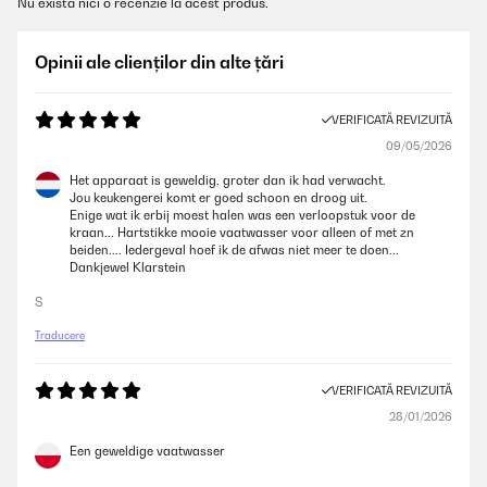
Nu există nici o recenzie la acest produs.
Opinii ale clienților din alte țări
VERIFICATĂ REVIZUITĂ
09/05/2026
Het apparaat is geweldig, groter dan ik had verwacht.
Jou keukengerei komt er goed schoon en droog uit.
Enige wat ik erbij moest halen was een verloopstuk voor de
kraan... Hartstikke mooie vaatwasser voor alleen of met zn
beiden.... Iedergeval hoef ik de afwas niet meer te doen...
Dankjewel Klarstein
S
Traducere
VERIFICATĂ REVIZUITĂ
28/01/2026
Een geweldige vaatwasser