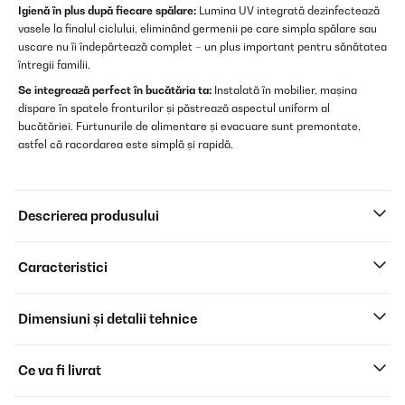
Igienă în plus după fiecare spălare:
Lumina UV integrată dezinfectează
vasele la finalul ciclului, eliminând germenii pe care simpla spălare sau
uscare nu îi îndepărtează complet – un plus important pentru sănătatea
întregii familii.
Se integrează perfect în bucătăria ta:
Instalată în mobilier, mașina
dispare în spatele fronturilor și păstrează aspectul uniform al
bucătăriei. Furtunurile de alimentare și evacuare sunt premontate,
astfel că racordarea este simplă și rapidă.
Descrierea produsului
Caracteristici
Dimensiuni și detalii tehnice
Ce va fi livrat