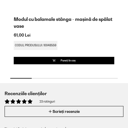
at
Modul cu balamale stânga - mașină de spălat
Fi
vase
49
61,00 Lei
CO
CODUL PRODUSULUI: 10048559
Puneți în coș
Recenziile clienților
23 ratinguri
Scrieți recenzie