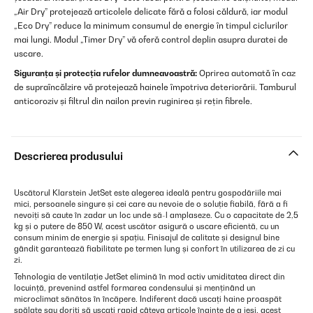
„Air Dry” protejează articolele delicate fără a folosi căldură, iar modul
„Eco Dry” reduce la minimum consumul de energie în timpul ciclurilor
mai lungi. Modul „Timer Dry” vă oferă control deplin asupra duratei de
uscare.
Siguranța și protecția rufelor dumneavoastră:
Oprirea automată în caz
de supraîncălzire vă protejează hainele împotriva deteriorării. Tamburul
anticoroziv și filtrul din nailon previn ruginirea și rețin fibrele.
Descrierea produsului
Uscătorul Klarstein JetSet este alegerea ideală pentru gospodăriile mai
mici, persoanele singure și cei care au nevoie de o soluție fiabilă, fără a fi
nevoiți să caute în zadar un loc unde să-l amplaseze. Cu o capacitate de 2,5
kg și o putere de 850 W, acest uscător asigură o uscare eficientă, cu un
consum minim de energie și spațiu. Finisajul de calitate și designul bine
gândit garantează fiabilitate pe termen lung și confort în utilizarea de zi cu
zi.
Tehnologia de ventilație JetSet elimină în mod activ umiditatea direct din
locuință, prevenind astfel formarea condensului și menținând un
microclimat sănătos în încăpere. Indiferent dacă uscați haine proaspăt
spălate sau doriți să uscați rapid câteva articole înainte de a ieși, acest