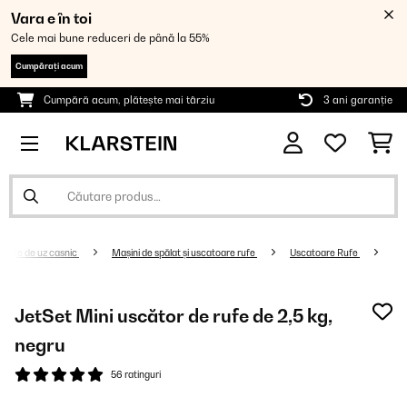
Vara e în toi
Cele mai bune reduceri de până la 55%
Cumpărați acum
Cumpără acum, plătește mai târziu
3 ani garanție
arate de uz casnic
Mașini de spălat și uscatoare rufe
Uscatoare Rufe
JetSet Mini uscător de rufe de 2,5 kg,
negru
56 ratinguri