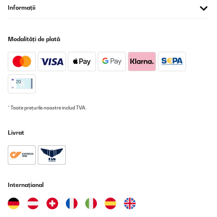
Informații
VERIFICATĂ REVIZUITĂ
28/12/2024
Modalități de plată
Funziona alla grande , piccola ma molto utile per chi come noi
non ha molto spazio , ideale in inverno per asciugare in breve
tempo tutti i tipi di abbigliamentoOttimo acquisto
Utente Amazon
Traducere
* Toate prețurile noastre includ TVA.
VERIFICATĂ REVIZUITĂ
25/12/2024
Livrat
Ora ché sto usando da 2 mesi sono molto soddisfatta.
Utente Amazon
Traducere
Internațional
VERIFICATĂ REVIZUITĂ
13/12/2024