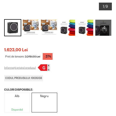
1/9
+4
1.623,00 Lei
-27%
Preț de lansare:
2.249,00 Lei
Informații privind produsul
CODUL PRODUSULUI: 10035138
CULORI DISPONIBILE:
Alb
Negru
Disponibil