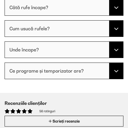
Câtă rufe încape?
Cum usucă rufele?
Unde încape?
Ce programe și temporizator are?
Recenziile clienților
56 ratinguri
Scrieți recenzie