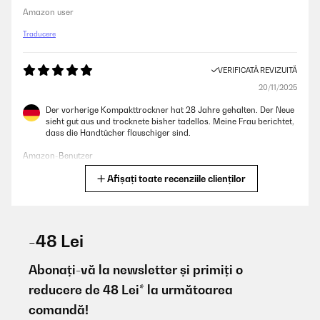
Amazon user
Traducere
VERIFICATĂ REVIZUITĂ
20/11/2025
Der vorherige Kompakttrockner hat 28 Jahre gehalten. Der Neue
sieht gut aus und trocknete bisher tadellos. Meine Frau berichtet,
dass die Handtücher flauschiger sind.
Amazon-Benutzer
Afișați toate recenziile clienților
Traducere
VERIFICATĂ REVIZUITĂ
10/11/2025
-48 Lei
Hallo mir ist von der Tür vom Trockner Scharnier
abgebrochenenWo bekomme ich Ersatzteile dafür?
Abonați-vă la newsletter și primiți o
reducere de 48 Lei* la următoarea
Amazon-Benutzer
comandă!
Traducere