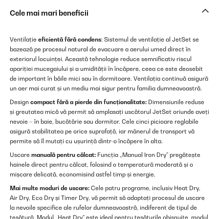
Cele mai mari beneficii
Ventilație
eficientă fără condens
: Sistemul de ventilație al JetSet se
bazează pe procesul natural de evacuare a aerului umed direct în
exteriorul locuinței. Această tehnologie reduce semnificativ riscul
apariției mucegaiului și a umidității în încăpere, ceea ce este deosebit
de important în băile mici sau în dormitoare. Ventilația continuă asigură
un aer mai curat și un mediu mai sigur pentru familia dumneavoastră.
Design
compact fără a pierde din funcționalitate:
Dimensiunile reduse
și greutatea mică vă permit să amplasați uscătorul JetSet oriunde aveți
nevoie – în baie, bucătărie sau dormitor. Cele cinci picioare reglabile
asigură stabilitatea pe orice suprafață, iar mânerul de transport vă
permite să îl mutați cu ușurință dintr-o încăpere în alta.
Uscare
manuală pentru călcat:
Funcția „Manual Iron Dry” pregătește
hainele direct pentru călcat, folosind o temperatură moderată și o
mișcare delicată, economisind astfel timp și energie.
Mai multe moduri de uscare:
Cele patru programe, inclusiv Heat Dry,
Air Dry, Eco Dry și Timer Dry, vă permit să adaptați procesul de uscare
la nevoile specifice ale rufelor dumneavoastră, indiferent de tipul de
țesătură. Modul „Heat Dry” este ideal pentru țesăturile obișnuite, modul