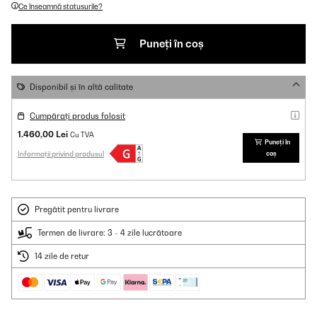
Ce înseamnă statusurile?
Puneți în coș
Disponibil și în altă calitate
Cumpărați produs folosit
1.460,00 Lei
Cu TVA
Puneți în
Informații privind produsul
coș
Pregătit pentru livrare
Termen de livrare: 3 - 4 zile lucrătoare
14 zile de retur