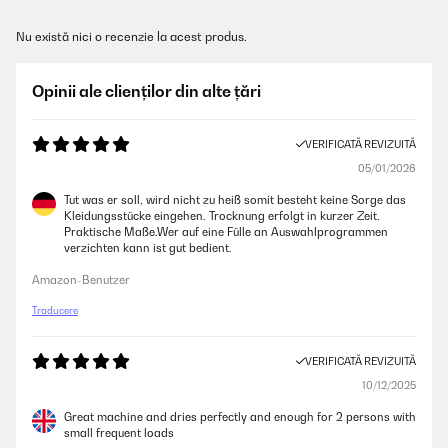
Nu există nici o recenzie la acest produs.
Opinii ale clienților din alte țări
VERIFICATĂ REVIZUITĂ
05/01/2026
Tut was er soll, wird nicht zu heiß somit besteht keine Sorge das
Kleidungsstücke eingehen. Trocknung erfolgt in kurzer Zeit.
Praktische Maße.Wer auf eine Fülle an Auswahlprogrammen
verzichten kann ist gut bedient.
Amazon-Benutzer
Traducere
VERIFICATĂ REVIZUITĂ
10/12/2025
Great machine and dries perfectly and enough for 2 persons with
small frequent loads