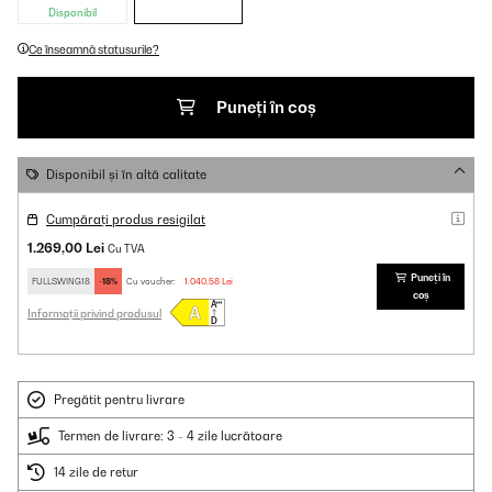
Disponibil
Ce înseamnă statusurile?
Puneți în coș
Disponibil și în altă calitate
Cumpărați produs resigilat
1.269,00 Lei
Cu TVA
Puneți în
FULLSWING18
-18%
Cu voucher:
1.040,58 Lei
coș
Informații privind produsul
Pregătit pentru livrare
Termen de livrare: 3 - 4 zile lucrătoare
14 zile de retur