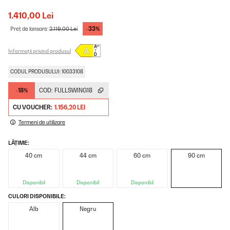
1.410,00 Lei
-33%
Preț de lansare:
2.119,00 Lei
Informații privind produsul
CODUL PRODUSULUI: 10033108
-18%
COD:
FULLSWING18
CU VOUCHER:
1.156,20 LEI
Termeni de utilizare
LĂȚIME:
40 cm
44 cm
60 cm
90 cm
Disponibil
Disponibil
Disponibil
CULORI DISPONIBILE:
Alb
Negru