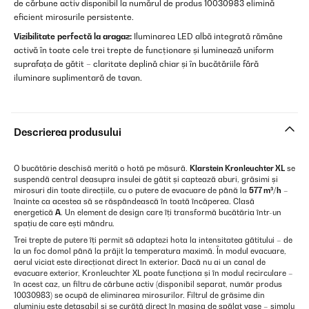
de cărbune activ disponibil la numărul de produs 10030983 elimină
eficient mirosurile persistente.
Vizibilitate perfectă la aragaz:
Iluminarea LED albă integrată rămâne
activă în toate cele trei trepte de funcționare și luminează uniform
suprafața de gătit – claritate deplină chiar și în bucătăriile fără
iluminare suplimentară de tavan.
Descrierea produsului
O bucătărie deschisă merită o hotă pe măsură.
Klarstein Kronleuchter XL
se
suspendă central deasupra insulei de gătit și captează aburi, grăsimi și
mirosuri din toate direcțiile, cu o putere de evacuare de până la
577 m³/h
–
înainte ca acestea să se răspândească în toată încăperea. Clasă
energetică
A
. Un element de design care îți transformă bucătăria într-un
spațiu de care ești mândru.
Trei trepte de putere îți permit să adaptezi hota la intensitatea gătitului – de
la un foc domol până la prăjit la temperatura maximă. În modul evacuare,
aerul viciat este direcționat direct în exterior. Dacă nu ai un canal de
evacuare exterior, Kronleuchter XL poate funcționa și în modul recirculare –
în acest caz, un filtru de cărbune activ (disponibil separat, număr produs
10030983) se ocupă de eliminarea mirosurilor. Filtrul de grăsime din
aluminiu este detașabil și se curăță direct în mașina de spălat vase – simplu