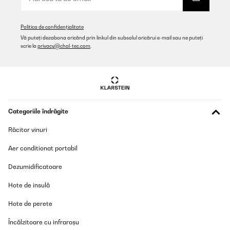
Politica de confidențialitate
Vă puteți dezabona oricând prin linkul din subsolul oricărui e-mail sau ne puteți
scrie la
privacy@chal-tec.com
.
Categoriile îndrăgite
Răcitor vinuri
Aer conditionat portabil
Dezumidificatoare
Hote de insulă
Hote de perete
Încălzitoare cu infraroșu