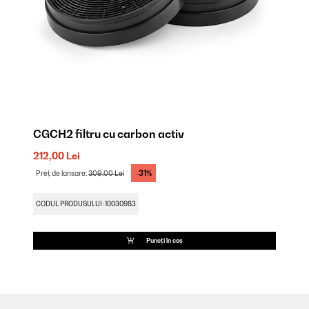
CGCH2 filtru cu carbon activ
212,00 Lei
-31%
Preț de lansare:
309,00 Lei
CODUL PRODUSULUI: 10030983
Puneți în coș