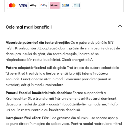
Cele mai mari beneficii
Absorbție puternică din toate direcțiile:
Cu o putere de până la 577
m³/h, Kronleuchter XL captează aburii, grăsimile și mirosurile direct de
deasupra insulei de gătit, din toate direcțiile, înainte să se
răspândească în restul bucătăriei. Clasă energetică A.
Putere adaptată fiecărui stil de gătit:
Trei trepte de putere selectabile
îți permit să treci de la o fierbere lentă la prăjit intens în câteva
secunde. Funcționează atât în modul evacuare (aer direcționat în
exterior), cât și în modul recirculare.
Punctul focal al bucătăriei tale deschise:
Forma suspendată a
Kronleuchter XL o transformă într-un element arhitectural dominant
deasupra insulei de gătit – acasă în bucătăriile-living moderne, în loft-
uri sau în restaurantele cu bucătărie deschisă.
Întreținere fără efort:
Filtrul de grăsime din aluminiu se scoate ușor și
se pune direct în mașina de spălat vase. Pentru modul recirculare, filtrul