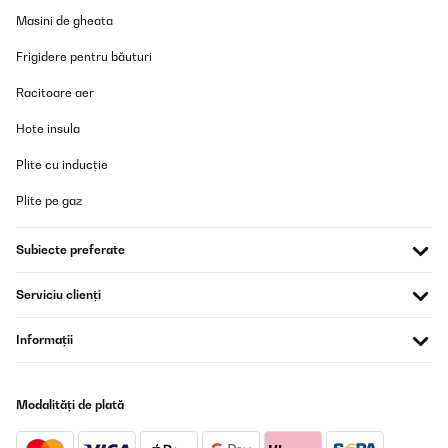
Masini de gheata
Frigidere pentru băuturi
Racitoare aer
Hote insula
Plite cu inducție
Plite pe gaz
Subiecte preferate
Serviciu clienți
Informații
Modalități de plată