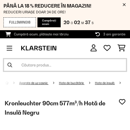
PÂNĂ LA 18 % REDUCERE ÎN MAGAZIN!
REDUCERI URIAȘE DOAR 24 DE ORE!
Cumpărați
20
02
36
FULLSWING18
O
M
S
acum
Cumpără acum, plătește mai târziu
3 ani garanție
Aparate de uz casnic
Hote de bucătărie
Hote de insulă
Kronleuchter 90cm 577m³/h Hotă de
Insulă Negru