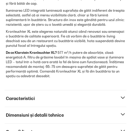
și fără bătăi de cap.
Iluminarea LED integrată luminează suprafața de gătit indiferent de treapta
selectată, astfel că ai mereu vizibilitate clară, chiar și fără lumină
suplimentară în bucătărie. Structura din inox este gândită pentru uzul zilnic:
rezistentă, ușor de șters cu o lavetă umedă și eleganță durabilă.
Kronleuchter XL este alegerea naturală atunci când renovezi sau amenajezi
o bucătărie de calitate superioară. Fie că vorbim de o bucătărie-living
deschisă sau de un restaurant cu bucătărie vizibilă, hota suspendată devine
punctul focal al întregului spațiu.
De ce Klarstein Kronleuchter XL?
577 m³/h putere de absorbție, clasă
energetică A, filtru de grăsime lavabil în mașina de spălat vase și iluminare
LED – totul într-o hotă care arată la fel de bine cum funcționează. Înălțimea
recomandată de montaj: 65–75 cm deasupra suprafeței de gătit pentru
performanță optimă. Comandă Kronleuchter XL și fă din bucătăria ta un
spațiu cu adevărat deosebit.
Caracteristici
Dimensiuni și detalii tehnice