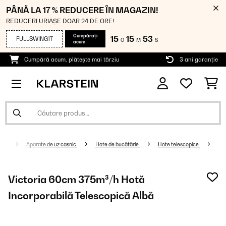
PÂNĂ LA 17 % REDUCERE ÎN MAGAZIN!
REDUCERI URIAȘE DOAR 24 DE ORE!
Cumpărați
15
15
52
FULLSWING17
O
M
S
acum
Cumpără acum, plătește mai târziu
3 ani garanție
Aparate de uz casnic
Hote de bucătărie
Hote telescopice
Victoria 60cm 375m³/h Hotă
Incorporabilă Telescopică Albă