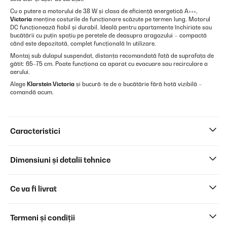
Cu o putere a motorului de 38 W și clasa de eficiență energetică A+++,
Victoria
menține costurile de funcționare scăzute pe termen lung. Motorul
DC funcționează fiabil și durabil. Ideală pentru apartamente închiriate sau
bucătării cu puțin spațiu pe peretele de deasupra aragazului – compactă
când este depozitată, complet funcțională în utilizare.
Montaj sub dulapul suspendat, distanța recomandată față de suprafața de
gătit: 65–75 cm. Poate funcționa ca aparat cu evacuare sau recirculare a
aerului.
Alege
Klarstein Victoria
și bucură-te de o bucătărie fără hotă vizibilă –
comandă acum.
Caracteristici
Dimensiuni și detalii tehnice
Ce va fi livrat
Termeni și condiții