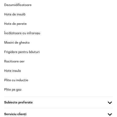
Dezumidificatoare
Hote de insulă
Hote de perete
Încălzitoare cu infraroșu
Masini de gheata
Frigidere pentru băuturi
Racitoare aer
Hote insula
Plite cu inducție
Plite pe gaz
Subiecte preferate
Serviciu clienți