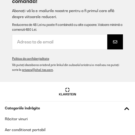
comandă!
Abonați-vă la e-mailurile noastre pentru a fi primul care află
despre viitoarele reduceri.
Reducerea de 48 Lei nu poate fi combinată cu alte cupoane. Valoare minimă a
comenzii 480 Lei.
Politica de confidențialitate
Vă puteți dezabona oricând prin linkul din subsolul oricărui e-mail sau ne puteți
scrie la
privacy@chal-tec.com
.
Categoriile îndrăgite
Răcitor vinuri
Aer conditionat portabil