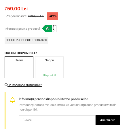
759,00 Lei
-42%
Preț de lansare:
1.329,00 Lei
Informații privind produsul
CODUL PRODUSULUI: 10047436
CULORI DISPONIBILE:
Crem
Negru
Disponibil
Ce înseamnă statusurile?
Informații privind disponibilitatea produselor.
Introduceți adresa dvs. de e-mail și vă vom anunța când produsul va fi din
nou disponibil.
Avertizare