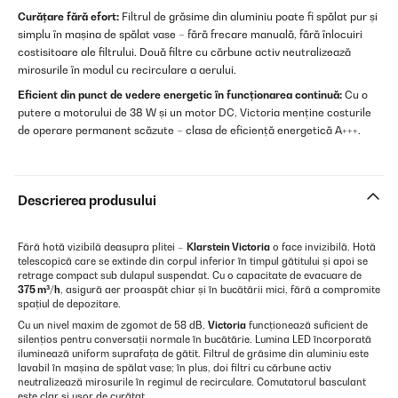
Curățare fără efort:
Filtrul de grăsime din aluminiu poate fi spălat pur și
simplu în mașina de spălat vase – fără frecare manuală, fără înlocuiri
costisitoare ale filtrului. Două filtre cu cărbune activ neutralizează
mirosurile în modul cu recirculare a aerului.
Eficient din punct de vedere energetic în funcționarea continuă:
Cu o
putere a motorului de 38 W și un motor DC, Victoria menține costurile
de operare permanent scăzute – clasa de eficiență energetică A+++.
Descrierea produsului
Fără hotă vizibilă deasupra plitei –
Klarstein Victoria
o face invizibilă. Hotă
telescopică care se extinde din corpul inferior în timpul gătitului și apoi se
retrage compact sub dulapul suspendat. Cu o capacitate de evacuare de
375 m³/h
, asigură aer proaspăt chiar și în bucătării mici, fără a compromite
spațiul de depozitare.
Cu un nivel maxim de zgomot de 58 dB,
Victoria
funcționează suficient de
silențios pentru conversații normale în bucătărie. Lumina LED încorporată
iluminează uniform suprafața de gătit. Filtrul de grăsime din aluminiu este
lavabil în mașina de spălat vase; în plus, doi filtri cu cărbune activ
neutralizează mirosurile în regimul de recirculare. Comutatorul basculant
este clar și ușor de curățat.