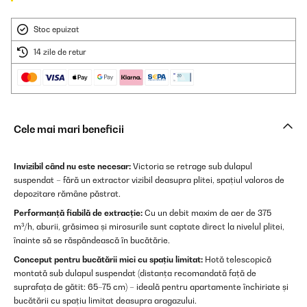
Stoc epuizat
14 zile de retur
Cele mai mari beneficii
Invizibil când nu este necesar:
Victoria se retrage sub dulapul
suspendat – fără un extractor vizibil deasupra plitei, spațiul valoros de
depozitare rămâne păstrat.
Performanță fiabilă de extracție:
Cu un debit maxim de aer de 375
m³/h, aburii, grăsimea și mirosurile sunt captate direct la nivelul plitei,
înainte să se răspândească în bucătărie.
Conceput pentru bucătării mici cu spațiu limitat:
Hotă telescopică
montată sub dulapul suspendat (distanța recomandată față de
suprafața de gătit: 65–75 cm) – ideală pentru apartamente închiriate și
bucătării cu spațiu limitat deasupra aragazului.