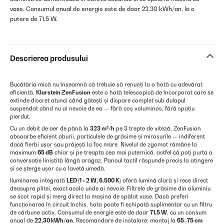
vase. Consumul anual de energie este de doar 22,30 kWh/an, la o
putere de 71,5 W.
Descrierea produsului
Bucătăria mică nu înseamnă că trebuie să renunți la o hotă cu adevărat
eficientă.
Klarstein ZenFusion
este o hotă telescopică de încorporat care se
extinde discret atunci când gătești și dispare complet sub dulapul
suspendat când nu ai nevoie de ea — fără coș voluminos, fără spațiu
pierdut.
Cu un debit de aer de până la
323 m³/h
pe 3 trepte de viteză, ZenFusion
absoarbe eficient aburii, particulele de grăsime și mirosurile — indiferent
dacă fierbi ușor sau prăjești la foc mare. Nivelul de zgomot rămâne la
maximum
65 dB
chiar și pe treapta cea mai puternică, astfel că poți purta o
conversație liniștită lângă aragaz. Panoul tactil răspunde precis la atingere
și se șterge ușor cu o lavetă umedă.
Iluminarea integrată
LED (1 × 2 W, 6.500 K)
oferă lumină clară și rece direct
deasupra plitei, exact acolo unde ai nevoie. Filtrele de grăsime din aluminiu
se scot rapid și merg direct la mașina de spălat vase. Dacă preferi
funcționarea în circuit închis, hota poate fi echipată suplimentar cu un filtru
de cărbune activ. Consumul de energie este de doar
71,5 W
, cu un consum
anual de
22,30 kWh/an
. Recomandare de instalare: montaj la
65–75 cm