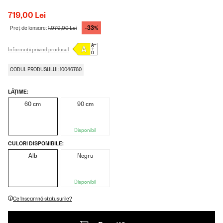
719,00 Lei
-33%
Preț de lansare:
1.079,00 Lei
Informații privind produsul
CODUL PRODUSULUI: 10046760
LĂȚIME:
60 cm
90 cm
Disponibil
CULORI DISPONIBILE:
Alb
Negru
Disponibil
Ce înseamnă statusurile?