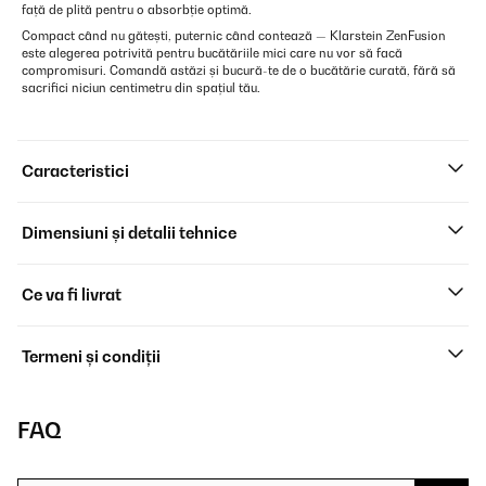
față de plită pentru o absorbție optimă.
Compact când nu gătești, puternic când contează — Klarstein ZenFusion
este alegerea potrivită pentru bucătăriile mici care nu vor să facă
compromisuri. Comandă astăzi și bucură-te de o bucătărie curată, fără să
sacrifici niciun centimetru din spațiul tău.
Caracteristici
Dimensiuni și detalii tehnice
Ce va fi livrat
Termeni și condiții
FAQ