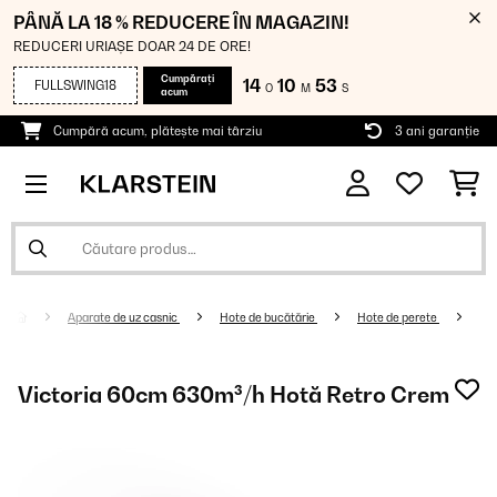
PÂNĂ LA 18 % REDUCERE ÎN MAGAZIN!
REDUCERI URIAȘE DOAR 24 DE ORE!
Cumpărați
14
10
52
FULLSWING18
O
M
S
acum
Cumpără acum, plătește mai târziu
3 ani garanție
Aparate de uz casnic
Hote de bucătărie
Hote de perete
Victoria 60cm 630m³/h Hotă Retro Crem