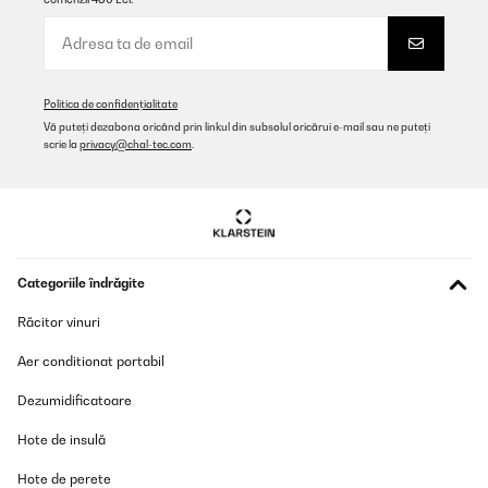
Politica de confidențialitate
Vă puteți dezabona oricând prin linkul din subsolul oricărui e-mail sau ne puteți
scrie la
privacy@chal-tec.com
.
Categoriile îndrăgite
Răcitor vinuri
Aer conditionat portabil
Dezumidificatoare
Hote de insulă
Hote de perete