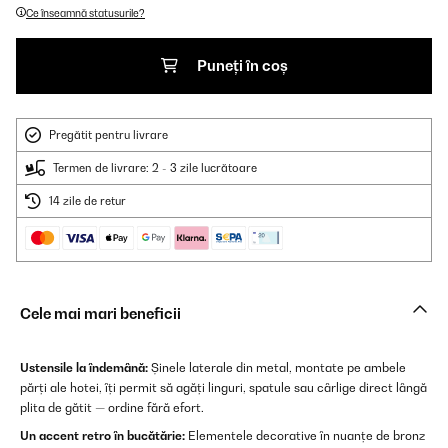
Ce înseamnă statusurile?
Puneți în coș
Pregătit pentru livrare
Termen de livrare: 2 - 3 zile lucrătoare
14 zile de retur
Cele mai mari beneficii
Ustensile la îndemână:
Șinele laterale din metal, montate pe ambele
părți ale hotei, îți permit să agăți linguri, spatule sau cârlige direct lângă
plita de gătit — ordine fără efort.
Un accent retro în bucătărie:
Elementele decorative în nuanțe de bronz