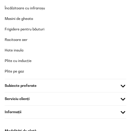
Încălzitoare cu infraroșu
Masini de gheata
Frigidere pentru băuturi
Racitoare aer
Hote insula
Plite cu inducție
Plite pe gaz
Subiecte preferate
Serviciu clienți
Informații
Modalități de plată