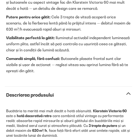
și butoanele cu aspect vintage fac din Klarstein Victoria 60 mai mult
decât o hotă — un detaliu de design care se remarcă.
Putere pentru orice gătit:
Cele 3 trepte de viteză acoperă orice
scenariu, de la fierberea lentă până la prăjitul intens — debitul maxim de
630 m³/h evacuează rapid aburi și mirosuri.
Vizibilitate perfectă la gătit:
Iluminatul activabil independent luminează
uniform plita, astfel încât să poți controla cu ușurință ceea ce gătești,
chiar și în condiții de lumină scăzută.
Comandă simplă, fără confuzii:
Butoanele plasate frontal sunt clar
vizibile și ușor de acționat — reglezi viteza sau aprinzi lumina fără să te
oprești din gătit.
Descrierea produsului
Bucătăria ta merită mai mult decât o hotă obișnuită.
Klarstein Victoria 60
este o
hotă decorativă retro
care combină stilul vintage cu performanța
reală: absoarbe rapid mirosurile și aburii gătitului din bucătăriile mici și
medii, lăsând aerul curat și atmosfera plăcută. Cu
3 trepte de putere
și un
debit maxim de
630 m³/h
, face față fără efort atât unei omlete rapide, cât și
unei tocănițe lungi de duminică.