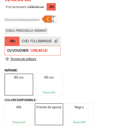
-6%
Preț de lansare:
1.329,00 Lei
Informații privind produsul
CODUL PRODUSULUI: 10036447
-18%
COD:
FULLSWING18
CU VOUCHER:
1.016,80 LEI
Termeni de utilizare
MĂRIME:
60 cm
90 cm
Disponibil
CULORI DISPONIBILE:
Alb
Cremă de epocă
Negru
Disponibil
Disponibil