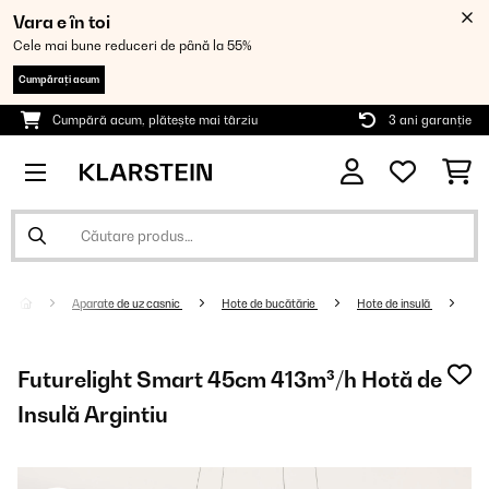
Vara e în toi
Cele mai bune reduceri de până la 55%
Cumpărați acum
Cumpără acum, plătește mai târziu
3 ani garanție
Aparate de uz casnic
Hote de bucătărie
Hote de insulă
Futurelight Smart 45cm 413m³/h Hotă de
Insulă Argintiu