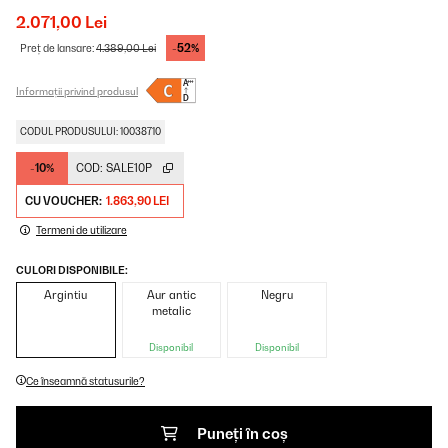
2.071,00 Lei
-52%
Preț de lansare:
4.389,00 Lei
Informații privind produsul
CODUL PRODUSULUI: 10038710
-10%
COD:
SALE10P
CU VOUCHER:
1.863,90 LEI
Termeni de utilizare
CULORI DISPONIBILE:
Argintiu
Aur antic
Negru
metalic
Disponibil
Disponibil
Ce înseamnă statusurile?
Puneți în coș