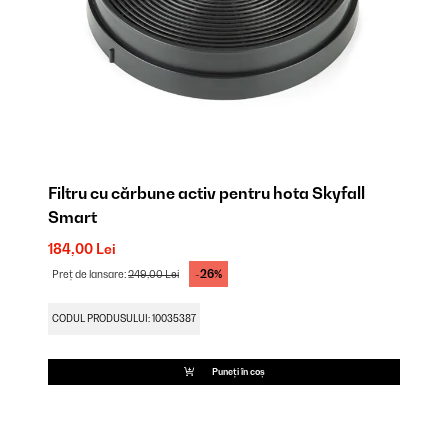
Filtru cu cărbune activ pentru hota Skyfall
Smart
184,00 Lei
-26%
Preț de lansare:
249,00 Lei
CODUL PRODUSULUI: 10035387
Puneți în coș