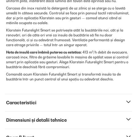
uniform plita, indiferent dacă lumina din tavan este aprinsă sau nu.
Carcasa din inox rezistă la detergenți de uz zilnic și se șterge cu o lavetă
umedă în câteva secunde. Controlul se face prin panoul tactil retroiluminat,
dar și prin aplicația Klarstein sau prin gesturi — comod atunci când ai
mâinile ocupate cu oalele.
Klarstein Futurelight Smart se potrivește atât la bucătăriile noi, cât și la
renovări, ori de câte ori vrei ca insula de bucătărie să fie nu doar
funcțională, ci și cu adevărat frumoasă. Ventilație performantă și design
care atrage privirile — totul într-un singur aparat.
Hota de insulă care îmbină puterea cu estetica:
413 m³/h debit de evacuare,
carcasă inox, filtre de grăsime lavabile în mașina de spălat vase și control
smart prin aplicație sau gesturi. Alege Klarstein Futurelight Smart pentru o
bucătărie deschisă fără compromisuri.
Comandă acum Klarstein Futurelight Smart și transformă insula ta de
bucătărie într-un punct central al unui spațiu cu adevărat deschis.
Caracteristici
Dimensiuni și detalii tehnice