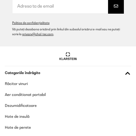
Politica de confidențialitate
Vă puteți dezabona oricând prin linkul din subsolul oricărui e-mail sau ne puteți
scrie la
privacy@chal-tec.com
.
Categoriile îndrăgite
Răcitor vinuri
Aer conditionat portabil
Dezumidificatoare
Hote de insulă
Hote de perete