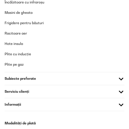
Încălzitoare cu infraroșu
Masini de gheata
Frigidere pentru băuturi
Racitoare aer
Hote insula
Plite cu inducție
Plite pe gaz
Subiecte preferate
Serviciu clienți
Informații
Modalități de plată