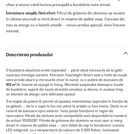
chiar și atunci când lumina principală a bucătăriei este stinsă.
Întreținere simplă, fără efort:
Filtrul de grăsime din aluminiu se scoate
în câteva secunde și intră direct în mașina de spălat vase. Carcasa din
inox se șterge cu o lavetă umedă — niciun produs special, nicio frecare
intensă.
Descrierea produsului
O bucătărie deschisă arată impecabil — până când mirosurile de la gătit
cuceresc întreaga cameră. Klarstein Futurelight Smart este o hotă de insulă
care prinde aburii și mirosurile chiar la sursă, cu o putere de evacuare de
413 m³/h
, înainte să ajungă în living. Montată suspendat deasupra insulei
de bucătărie, aspiră din toate direcțiile simultan și devine, în același timp,
un element de design care definește spațiul.
Trei trepte de putere îți permit să ajustezi intensitatea aspirației în funcție de
ce gătești — de la o supă la foc mic până la prăjeli cu fum intens. Dacă nu ai
racord de evacuare spre exterior, hota poate funcționa în regim de
recirculare; filtrele de cărbune activ compatibile sunt disponibile la numărul
de articol 10035387. Filtrele de grăsime din aluminiu se scot ușor și merg
direct în mașina de spălat vase — zero bătăi de cap la întreținere. Lumina
LED integrată, cu o temperatură de culoare de 3.000 Kelvin, luminează