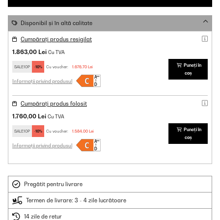
Disponibil și în altă calitate
Cumpărați produs resigilat
1.863,00 Lei
Cu TVA
Puneți în
SALE10P
-10%
Cu voucher:
1.676,70 Lei
coș
Informații privind produsul
Cumpărați produs folosit
1.760,00 Lei
Cu TVA
Puneți în
SALE10P
-10%
Cu voucher:
1.584,00 Lei
coș
Informații privind produsul
Pregătit pentru livrare
Termen de livrare: 3 - 4 zile lucrătoare
14 zile de retur