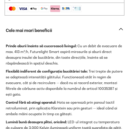
Cele mai mari beneficii
Prinde aburii înainte să cucerească livingul:
Cu un debit de evacuare de
max. 413 m³/h, Futurelight Smart aspiră mirosurile și aburii direct
deasupra insulei de bucătărie, din toate direcțiile, înainte să se
răspândească în spațiul deschis.
Flexibilă indiferent de configurația bucătăriei tale:
Trei trepte de putere
se adaptează intensității gătitului. Funcționează atât în regim de
evacuare, cât și de recirculare — dacă nu ai racord exterior, montezi
filtrele de cărbune activ disponibile la numărul de articol 10035387 și
ești gata.
Control fără să atingi aparatul:
Hota se operează prin panoul tactil
retroiluminat, prin aplicația Klarstein sau prin gesturi — ideal când ai
ambele mâini ocupate în timp ce gătești.
Lumină bună deasupra plitei, oricând:
LED-ul integrat cu temperatura
de culoare de 3.000 Kelvin iluminează uniform toată suprafața de gătit,