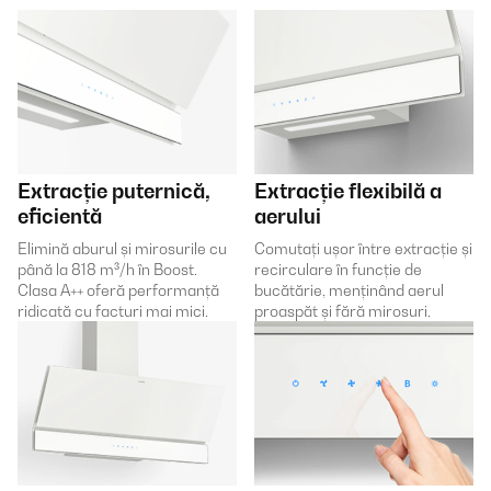
Extracție puternică,
Extracție flexibilă a
eficientă
aerului
Elimină aburul și mirosurile cu
Comutați ușor între extracție și
până la 818 m³/h în Boost.
recirculare în funcție de
Clasa A++ oferă performanță
bucătărie, menținând aerul
ridicată cu facturi mai mici.
proaspăt și fără mirosuri.