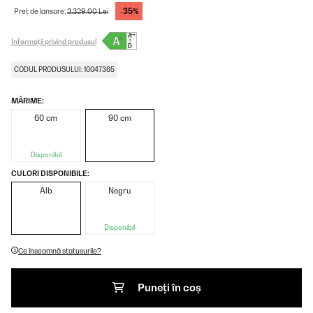
-35%
Preț de lansare:
2.329,00 Lei
Informații privind produsul
CODUL PRODUSULUI: 10047365
MĂRIME:
60 cm
90 cm
Disponibil
CULORI DISPONIBILE:
Alb
Negru
Disponibil
Ce înseamnă statusurile?
Puneți în coș