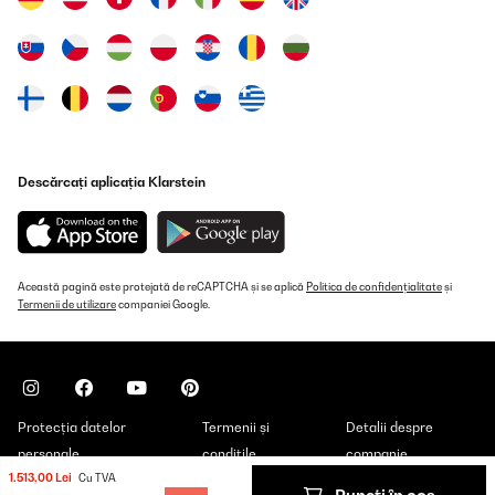
Descărcați aplicația Klarstein
Această pagină este protejată de reCAPTCHA și se aplică
Politica de confidențialitate
și
Termenii de utilizare
companiei Google.
Protecția datelor
Termenii și
Detalii despre
personale
condițile
companie
1.513,00 Lei
Cu TVA