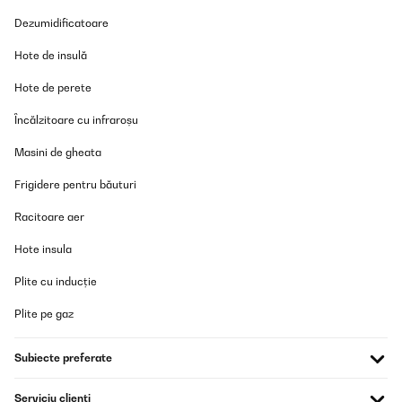
Dezumidificatoare
Hote de insulă
Hote de perete
Încălzitoare cu infraroșu
Masini de gheata
Frigidere pentru băuturi
Racitoare aer
Hote insula
Plite cu inducție
Plite pe gaz
Subiecte preferate
Serviciu clienți