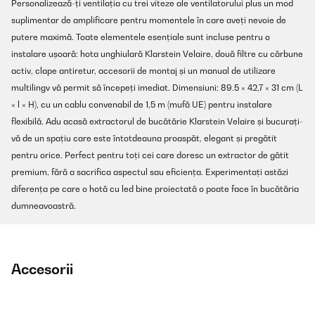
Personalizează-ți ventilația cu trei viteze ale ventilatorului plus un mod
suplimentar de amplificare pentru momentele în care aveți nevoie de
putere maximă. Toate elementele esențiale sunt incluse pentru o
instalare ușoară: hota unghiulară Klarstein Velaire, două filtre cu cărbune
activ, clape antiretur, accesorii de montaj și un manual de utilizare
multilingv vă permit să începeți imediat. Dimensiuni: 89.5 × 42,7 × 31 cm (L
× l × H), cu un cablu convenabil de 1,5 m (mufă UE) pentru instalare
flexibilă. Adu acasă extractorul de bucătărie Klarstein Velaire și bucurați-
vă de un spațiu care este întotdeauna proaspăt, elegant și pregătit
pentru orice. Perfect pentru toți cei care doresc un extractor de gătit
premium, fără a sacrifica aspectul sau eficiența. Experimentați astăzi
diferența pe care o hotă cu led bine proiectată o poate face în bucătăria
dumneavoastră.
Accesorii