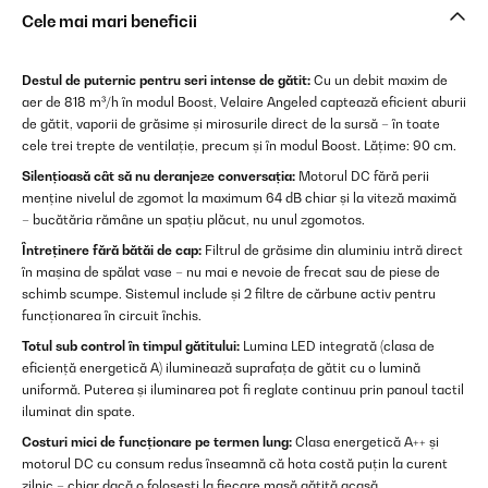
Cele mai mari beneficii
Destul de puternic pentru seri intense de gătit:
Cu un debit maxim de
aer de 818 m³/h în modul Boost, Velaire Angeled captează eficient aburii
de gătit, vaporii de grăsime și mirosurile direct de la sursă – în toate
cele trei trepte de ventilație, precum și în modul Boost. Lățime: 90 cm.
Silențioasă cât să nu deranjeze conversația:
Motorul DC fără perii
menține nivelul de zgomot la maximum 64 dB chiar și la viteză maximă
– bucătăria rămâne un spațiu plăcut, nu unul zgomotos.
Întreținere fără bătăi de cap:
Filtrul de grăsime din aluminiu intră direct
în mașina de spălat vase – nu mai e nevoie de frecat sau de piese de
schimb scumpe. Sistemul include și 2 filtre de cărbune activ pentru
funcționarea în circuit închis.
Totul sub control în timpul gătitului:
Lumina LED integrată (clasa de
eficiență energetică A) iluminează suprafața de gătit cu o lumină
uniformă. Puterea și iluminarea pot fi reglate continuu prin panoul tactil
iluminat din spate.
Costuri mici de funcționare pe termen lung:
Clasa energetică A++ și
motorul DC cu consum redus înseamnă că hota costă puțin la curent
zilnic – chiar dacă o folosești la fiecare masă gătită acasă.