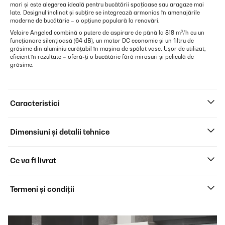
mari și este alegerea ideală pentru bucătării spațioase sau aragaze mai
late. Designul înclinat și subțire se integrează armonios în amenajările
moderne de bucătărie – o opțiune populară la renovări.
Velaire Angeled combină o putere de aspirare de până la 818 m³/h cu un
funcționare silențioasă (64 dB), un motor DC economic și un filtru de
grăsime din aluminiu curățabil în mașina de spălat vase. Ușor de utilizat,
eficient în rezultate – oferă-ți o bucătărie fără mirosuri și peliculă de
grăsime.
Caracteristici
Dimensiuni și detalii tehnice
Ce va fi livrat
Termeni și condiții