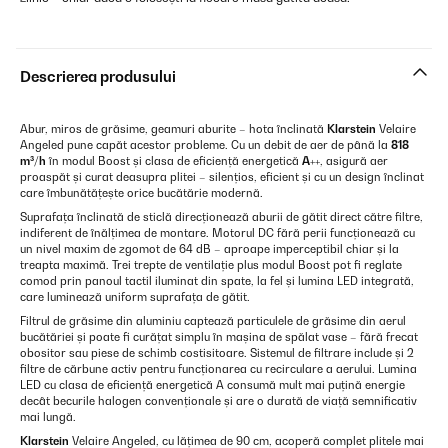
Descrierea produsului
Abur, miros de grăsime, geamuri aburite – hota înclinată
Klarstein
Velaire
Angeled pune capăt acestor probleme. Cu un debit de aer de până la
818
m³/h
în modul Boost și clasa de eficiență energetică
A++
, asigură aer
proaspăt și curat deasupra plitei – silențios, eficient și cu un design înclinat
care îmbunătățește orice bucătărie modernă.
Suprafața înclinată de sticlă direcționează aburii de gătit direct către filtre,
indiferent de înălțimea de montare. Motorul DC fără perii funcționează cu
un nivel maxim de zgomot de 64 dB – aproape imperceptibil chiar și la
treapta maximă. Trei trepte de ventilație plus modul Boost pot fi reglate
comod prin panoul tactil iluminat din spate, la fel și lumina LED integrată,
care luminează uniform suprafața de gătit.
Filtrul de grăsime din aluminiu captează particulele de grăsime din aerul
bucătăriei și poate fi curățat simplu în mașina de spălat vase – fără frecat
obositor sau piese de schimb costisitoare. Sistemul de filtrare include și 2
filtre de cărbune activ pentru funcționarea cu recirculare a aerului. Lumina
LED cu clasa de eficiență energetică A consumă mult mai puțină energie
decât becurile halogen convenționale și are o durată de viață semnificativ
mai lungă.
Klarstein
Velaire Angeled, cu lățimea de 90 cm, acoperă complet plitele mai