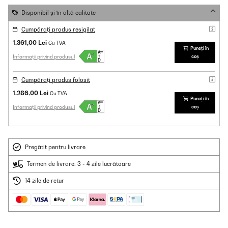
Disponibil și în altă calitate
Cumpărați produs resigilat
1.361,00 Lei
Cu TVA
Puneți în
Informații privind produsul
coș
Cumpărați produs folosit
1.286,00 Lei
Cu TVA
Puneți în
Informații privind produsul
coș
Pregătit pentru livrare
Termen de livrare: 3 - 4 zile lucrătoare
14 zile de retur