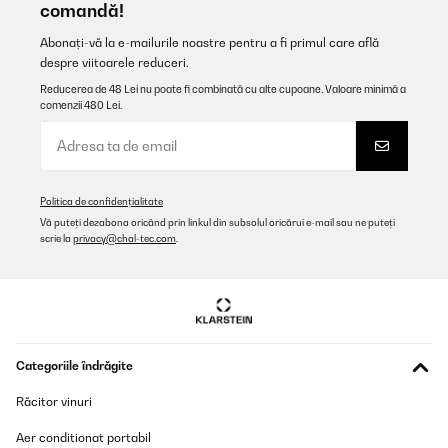
comandă!
Abonați-vă la e-mailurile noastre pentru a fi primul care află
despre viitoarele reduceri.
Reducerea de 48 Lei nu poate fi combinată cu alte cupoane. Valoare minimă a
comenzii 480 Lei.
Politica de confidențialitate
Vă puteți dezabona oricând prin linkul din subsolul oricărui e-mail sau ne puteți
scrie la
privacy@chal-tec.com
.
Categoriile îndrăgite
Răcitor vinuri
Aer conditionat portabil