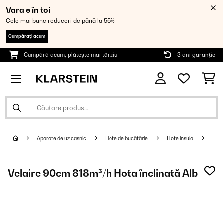
Vara e în toi
Cele mai bune reduceri de până la 55%
Cumpărați acum
Cumpără acum, plătește mai târziu
3 ani garanție
Aparate de uz casnic
Hote de bucătărie
Hote insula
Velaire 90cm 818m³/h Hota înclinată Alb