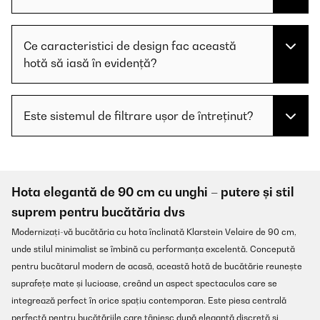
Ce caracteristici de design fac această
hotă să iasă în evidență?
Este sistemul de filtrare ușor de întreținut?
Hota elegantă de 90 cm cu unghi – putere și stil
suprem pentru bucătăria dvs
Modernizați-vă bucătăria cu hota înclinată Klarstein Velaire de 90 cm,
unde stilul minimalist se îmbină cu performanța excelentă. Concepută
pentru bucătarul modern de acasă, această hotă de bucătărie reunește
suprafețe mate și lucioase, creând un aspect spectaculos care se
integrează perfect în orice spațiu contemporan. Este piesa centrală
perfectă pentru bucătăriile care tânjesc după eleganță discretă și