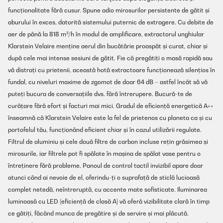
funcționalitate fără cusur. Spune adio mirosurilor persistente de gătit și
aburului în exces, datorită sistemului puternic de extragere. Cu debite de
aer de până la 818 m³/h în modul de amplificare, extractorul unghiular
Klarstein Velaire menține aerul din bucătărie proaspăt și curat, chiar și
după cele mai intense sesiuni de gătit. Fie că pregătiți o masă rapidă sau
vă distrați cu prietenii, această hotă extractoare funcționează silențios în
fundal, cu niveluri maxime de zgomot de doar 64 dB – astfel încât să vă
puteți bucura de conversațiile dvs. fără întrerupere. Bucură-te de
curățare fără efort și facturi mai mici. Gradul de eficiență energetică A++
înseamnă că Klarstein Velaire este la fel de prietenos cu planeta ca și cu
portofelul tău, funcționând eficient chiar și în cazul utilizării regulate.
Filtrul de aluminiu și cele două filtre de carbon incluse rețin grăsimea și
mirosurile, iar filtrele pot fi spălate în mașina de spălat vase pentru o
întreținere fără probleme. Panoul de control tactil invizibil apare doar
atunci când ai nevoie de el, oferindu-ți o suprafață de sticlă lucioasă
complet netedă, neîntreruptă, cu accente mate sofisticate. Iluminarea
luminoasă cu LED (eficiență de clasă A) vă oferă vizibilitate clară în timp
ce gătiți, făcând munca de pregătire și de servire și mai plăcută.