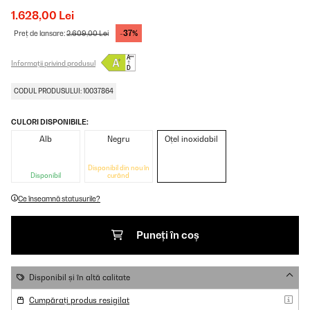
1.628,00 Lei
-37%
Preț de lansare:
2.609,00 Lei
Informații privind produsul
CODUL PRODUSULUI: 10037864
CULORI DISPONIBILE:
Alb
Negru
Oțel inoxidabil
Disponibil din nou în
Disponibil
curând
Ce înseamnă statusurile?
Puneți în coș
Disponibil și în altă calitate
Cumpărați produs resigilat