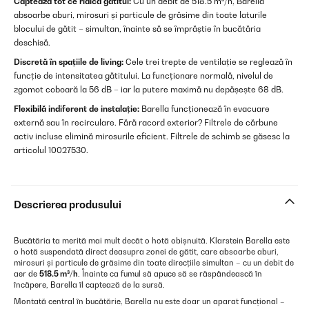
Captează tot ce ridică gătitul:
Cu un debit de 518.5 m³/h, Barella
absoarbe aburi, mirosuri și particule de grăsime din toate laturile
blocului de gătit – simultan, înainte să se împrăștie în bucătăria
deschisă.
Discretă în spațiile de living:
Cele trei trepte de ventilație se reglează în
funcție de intensitatea gătitului. La funcționare normală, nivelul de
zgomot coboară la 56 dB – iar la putere maximă nu depășește 68 dB.
Flexibilă indiferent de instalație:
Barella funcționează în evacuare
externă sau în recirculare. Fără racord exterior? Filtrele de cărbune
activ incluse elimină mirosurile eficient. Filtrele de schimb se găsesc la
articolul 10027530.
Descrierea produsului
Bucătăria ta merită mai mult decât o hotă obișnuită. Klarstein Barella este
o hotă suspendată direct deasupra zonei de gătit, care absoarbe aburi,
mirosuri și particule de grăsime din toate direcțiile simultan – cu un debit de
aer de
518.5 m³/h
. Înainte ca fumul să apuce să se răspândească în
încăpere, Barella îl captează de la sursă.
Montată central în bucătărie, Barella nu este doar un aparat funcțional –