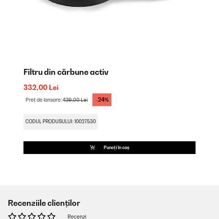
Filtru din cărbune activ
332,00 Lei
-24%
Preț de lansare:
439,00 Lei
CODUL PRODUSULUI: 10027530
Puneți în coș
Recenziile clienților
Recenzi