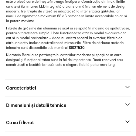
este o piesă care definește întreaga încăpere. Construcția din inox, liniile
curate și iluminarea LED integrată o transformă într-un element de design
modern. Trei trepte de viteză se adaptează la intensitatea gătitului, iar
nivelul de zgomot de maximum 68 dB rămâne în limite acceptabile chiar și
la putere maximă.
Filtrele de grăsime din aluminiu se scot și se spală în mașina de spălat vase,
pentru o întreținere simplă. Hota funcționează atât în modul evacuare aer,
cât și în modul recirculare – dacă nu există racord la exterior, filtrele de
cărbune activ incluse neutralizează mirosurile. Filtre de cărbune activ de
înlocuire sunt disponibile sub numărul
10027530
.
Klarstein Barella se potrivește bucătăriilor moderne și spațiilor în care
designul și funcționalitatea sunt la fel de importante. Dacă renovezi sau
construiești o bucătărie nouă, este o alegere fiabilă pe termen lung.
Caracteristici
Dimensiuni și detalii tehnice
Ce va fi livrat