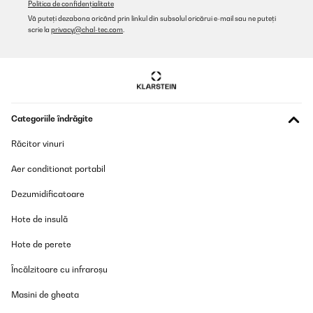
Politica de confidențialitate
Vă puteți dezabona oricând prin linkul din subsolul oricărui e-mail sau ne puteți
scrie la
privacy@chal-tec.com
.
Categoriile îndrăgite
Răcitor vinuri
Aer conditionat portabil
Dezumidificatoare
Hote de insulă
Hote de perete
Încălzitoare cu infraroșu
Masini de gheata