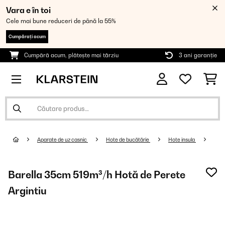
Vara e în toi
Cele mai bune reduceri de până la 55%
Cumpărați acum
Cumpără acum, plătește mai târziu
3 ani garanție
Aparate de uz casnic
Hote de bucătărie
Hote insula
Barella 35cm 519m³/h Hotă de Perete
Argintiu