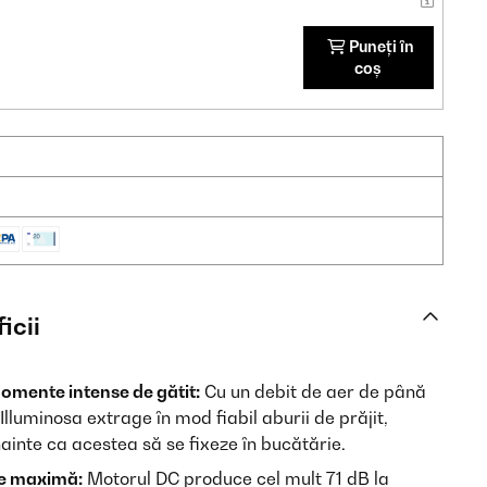
Puneți în
coș
icii
omente intense de gătit:
Cu un debit de aer de până
Illuminosa extrage în mod fiabil aburii de prăjit,
nainte ca acestea să se fixeze în bucătărie.
ere maximă:
Motorul DC produce cel mult 71 dB la