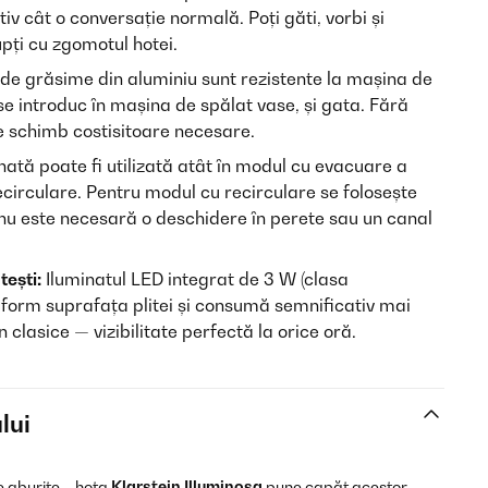
 cât o conversație normală. Poți găti, vorbi și
pți cu zgomotul hotei.
e de grăsime din aluminiu sunt rezistente la mașina de
se introduc în mașina de spălat vase, și gata. Fără
de schimb costisitoare necesare.
nată poate fi utilizată atât în modul cu evacuare a
recirculare. Pentru modul cu recirculare se folosește
– nu este necesară o deschidere în perete sau un canal
ești:
Iluminatul LED integrat de 3 W (clasa
form suprafața plitei și consumă semnificativ mai
 clasice — vizibilitate perfectă la orice oră.
lui
e aburite – hota
Klarstein Illuminosa
pune capăt acestor