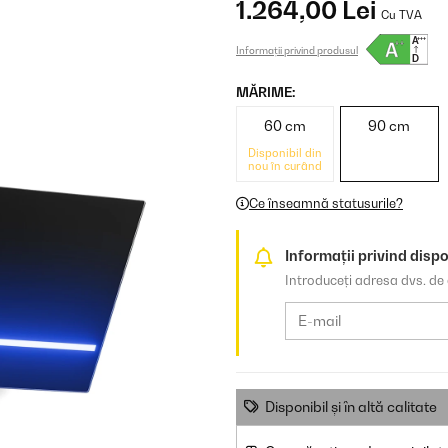
1.264,00 Lei
Cu TVA
Informații privind produsul
MĂRIME:
60 cm
90 cm
Disponibil din
nou în curând
Ce înseamnă statusurile?
Informații privind dispo
Introduceți adresa dvs. de 
Disponibil și în altă calitate