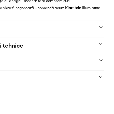
a cu designul modern fără compromisuri.
are chiar funcționează – comandă acum
Klarstein Illuminosa
.
i tehnice