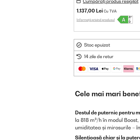
Cumpărați produs resigilat
1.137,00 Lei
Cu TVA
Informații privind produsul
Stoc epuizat
14 zile de retur
Cele mai mari benef
Destul de puternic pentru m
la 818 m³/h în modul Boost, 
umiditatea și mirosurile – î
Silențioasă chiar și la put