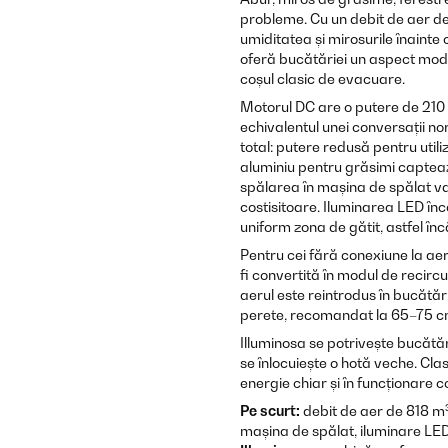
probleme. Cu un debit de aer d
umiditatea și mirosurile înainte 
oferă bucătăriei un aspect mode
coșul clasic de evacuare.
Motorul DC are o putere de 210 W
echivalentul unei conversații nor
total: putere redusă pentru utiliz
aluminiu pentru grăsimi captează 
spălarea în mașina de spălat vas
costisitoare. Iluminarea LED în
uniform zona de gătit, astfel înc
Pentru cei fără conexiune la aer
fi convertită în modul de recircul
aerul este reintrodus în bucătări
perete, recomandat la 65–75 cm
Illuminosa se potrivește bucătări
se înlocuiește o hotă veche. Cl
energie chiar și în funcționare c
Pe scurt:
debit de aer de 818 m³/
mașina de spălat, iluminare LED