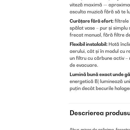
viteză maximă — aproximativ
asculta muzică fără să te lu
Curățare fără efort:
filtrel
spălat vase – pur și simplu 
frecat manual, fără filtre 
Flexibil instalabil:
Hotă încli
aerului, cât și în modul cu 
un filtru cu cărbune activ 
de evacuare.
Lumină bună exact unde găt
energetică B) luminează uni
puțin decât becurile halogen
Descrierea produsu
Abur, miros de grăsime, ferestr