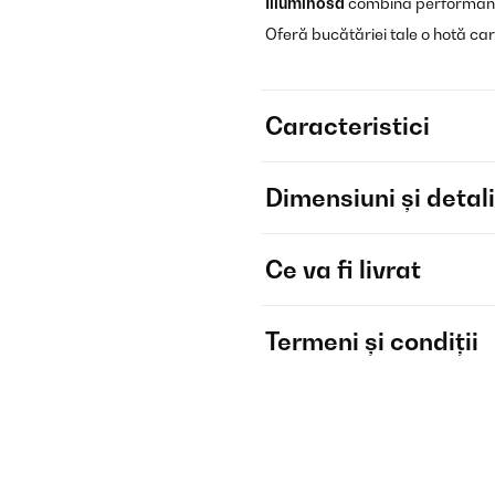
Illuminosa
combină performanț
Oferă bucătăriei tale o hotă c
Caracteristici
Dimensiuni și detali
Ce va fi livrat
Termeni și condiții