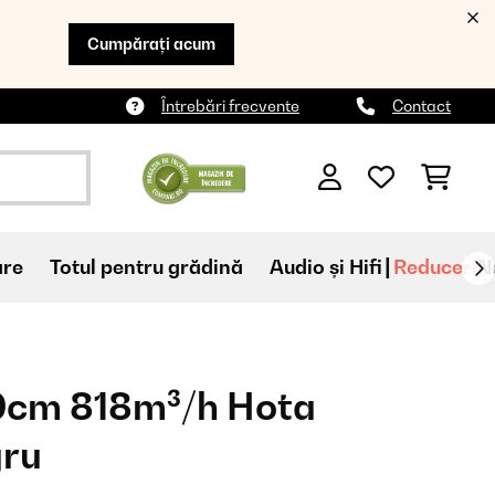
Cumpărați acum
Întrebări frecvente
Contact
are
Totul pentru grădină
Audio și Hifi
Reduceri
N
90cm 818m³/h Hota
gru