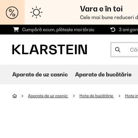
Vara e în toi
Cele mai bune reduceri 
Cumpără acum, plătește mai târziu
3 ani gar
Aparate de uz casnic
Aparate de bucătărie
Aparate de uz casnic
Hote de bucătărie
Hote i