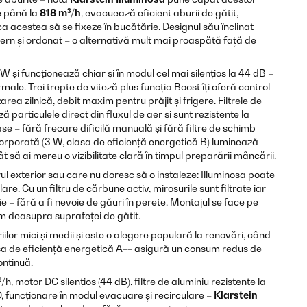
e până la
818 m³/h
, evacuează eficient aburii de gătit,
ca acestea să se fixeze în bucătărie. Designul său înclinat
rn și ordonat – o alternativă mult mai proaspătă față de
 și funcționează chiar și în modul cel mai silențios la 44 dB –
male. Trei trepte de viteză plus funcția Boost îți oferă control
area zilnică, debit maxim pentru prăjit și frigere. Filtrele de
particulele direct din fluxul de aer și sunt rezistente la
e – fără frecare dificilă manuală și fără filtre de schimb
corporată (3 W, clasa de eficiență energetică B) luminează
ât să ai mereu o vizibilitate clară în timpul preparării mâncării.
ul exterior sau care nu doresc să o instaleze: Illuminosa poate
are. Cu un filtru de cărbune activ, mirosurile sunt filtrate iar
e – fără a fi nevoie de găuri în perete. Montajul se face pe
 deasupra suprafeței de gătit.
ilor mici și medii și este o alegere populară la renovări, când
asa de eficiență energetică A++ asigură un consum redus de
ontinuă.
h, motor DC silențios (44 dB), filtre de aluminiu rezistente la
, funcționare în modul evacuare și recirculare –
Klarstein