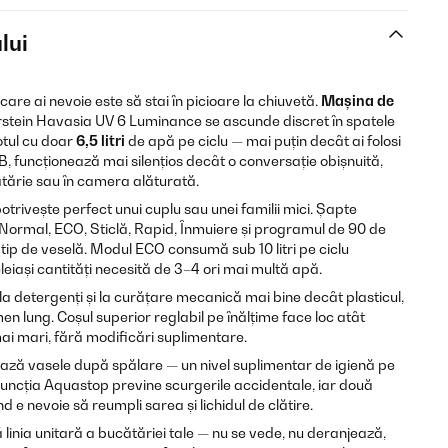
lui
 care ai nevoie este să stai în picioare la chiuvetă.
Mașina de
stein Havasia UV 6 Luminance se ascunde discret în spatele
totul cu doar
6,5 litri
de apă pe ciclu — mai puțin decât ai folosi
, funcționează mai silențios decât o conversație obișnuită,
tărie sau în camera alăturată.
otrivește perfect unui cuplu sau unei familii mici. Șapte
Normal, ECO, Sticlă, Rapid, Înmuiere și programul de 90 de
tip de veselă. Modul ECO consumă sub 10 litri pe ciclu
eiași cantități necesită de 3–4 ori mai multă apă.
 la detergenți și la curățare mecanică mai bine decât plasticul,
n lung. Coșul superior reglabil pe înălțime face loc atât
 mai mari, fără modificări suplimentare.
ază vasele după spălare — un nivel suplimentar de igienă pe
 Funcția Aquastop previne scurgerile accidentale, iar două
nd e nevoie să reumpli sarea și lichidul de clătire.
linia unitară a bucătăriei tale — nu se vede, nu deranjează,