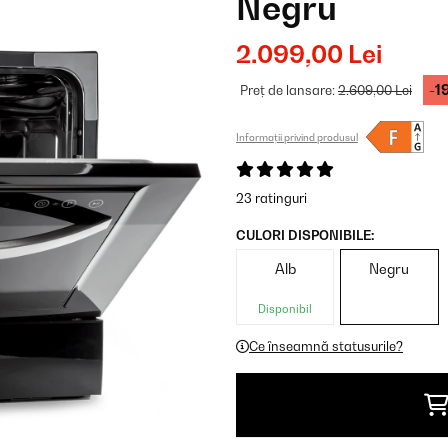
Negru
2.099,00 Lei
-1
Preț de lansare:
2.609,00 Lei
Informații privind produsul
23 ratinguri
CULORI DISPONIBILE:
Alb
Negru
Disponibil
Ce înseamnă statusurile?