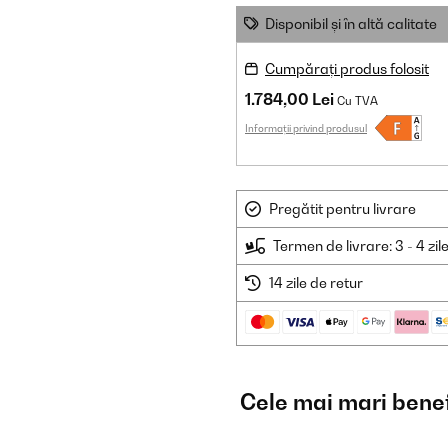
Disponibil și în altă calitate
Cumpărați produs folosit
1.784,00 Lei
Cu TVA
Informații privind produsul
Pregătit pentru livrare
Termen de livrare: 3 - 4 zil
14 zile de retur
Cele mai mari benef