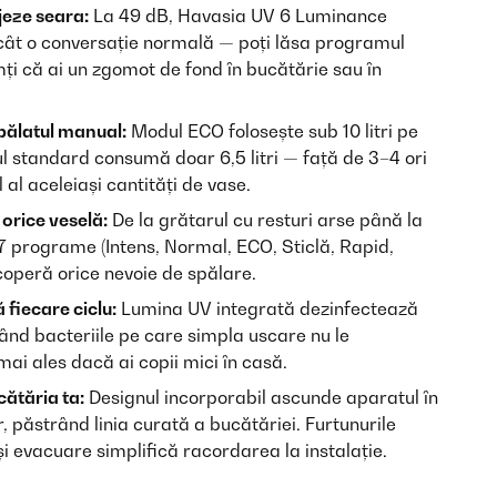
jeze seara:
La 49 dB, Havasia UV 6 Luminance
ecât o conversație normală — poți lăsa programul
mți că ai un zgomot de fond în bucătărie sau în
pălatul manual:
Modul ECO folosește sub 10 litri pe
l standard consumă doar 6,5 litri — față de 3–4 ori
al aceleiași cantități de vase.
orice veselă:
De la grătarul cu resturi arse până la
 7 programe (Intens, Normal, ECO, Sticlă, Rapid,
coperă orice nevoie de spălare.
 fiecare ciclu:
Lumina UV integrată dezinfectează
ând bacteriile pe care simpla uscare nu le
i ales dacă ai copii mici în casă.
cătăria ta:
Designul incorporabil ascunde aparatul în
r, păstrând linia curată a bucătăriei. Furtunurile
 evacuare simplifică racordarea la instalație.