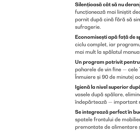
Silențioasă cât să nu deran
funcționează mai liniștit d
pornit după cină fără să si
sufragerie.
Economisești apă față de s
ciclu complet, iar programu
mai mult la spălatul manual 
Un program potrivit pentru 
paharele de vin fine — cele
Înmuiere și 90 de minute) a
Igienă la nivel superior după
vasele după spălare, elimin
îndepărtează — important ma
Se integrează perfect în bu
spatele frontului de mobilie
premontate de alimentare și