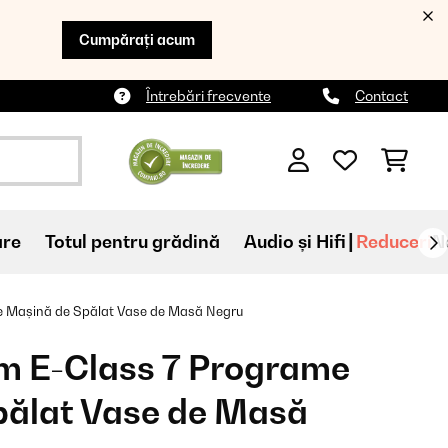
Cumpărați acum
Întrebări frecvente
Contact
are
Totul pentru grădină
Audio și Hifi
Reduceri
N
 Mașină de Spălat Vase de Masă Negru
m E-Class 7 Programe
pălat Vase de Masă