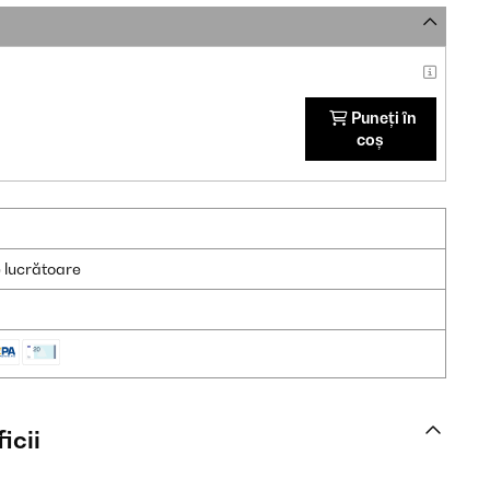
Puneți în
coș
e lucrătoare
icii