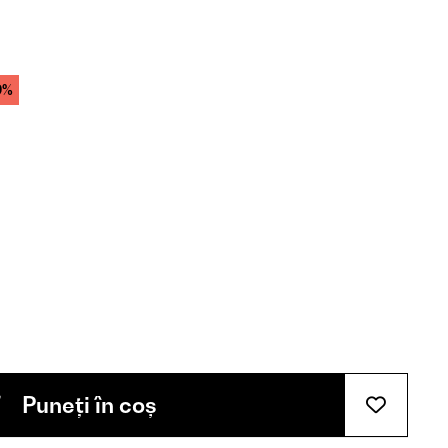
9%
Puneți în coș