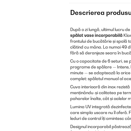
Descrierea produsu
După o zi lungă, ultimul lucru de
spălat vase incorporabilă
Klar
frontului de bucătărie și spală 
clătind cu mâna. La numai 49 dB
fără să deranjeze seara în bucă
Cu o capacitate de 6 seturi, se p
programe de spălare — Intens, 
minute — se adaptează la orice 
complet: spălatul manual al acel
Cuva interioară din inox rezistă
menținându-și calitatea pe terme
paharelor înalte, cât și oalelor
Lumina UV integrată dezinfecte
care simpla uscare nu îl oferă.
leduri de control îți amintesc câ
Designul incorporabil păstrează 