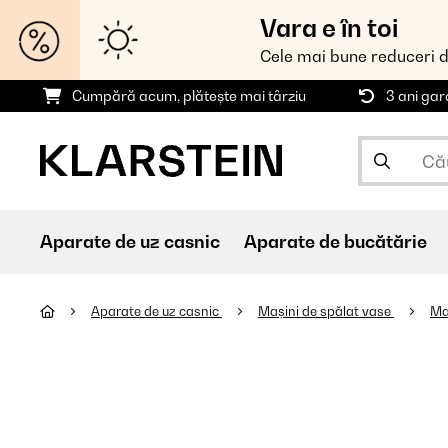
Vara e în toi
Cele mai bune reduceri 
Cumpără acum, plătește mai târziu
3 ani gar
Aparate de uz casnic
Aparate de bucătărie
Aparate de uz casnic
Mașini de spălat vase
Ma