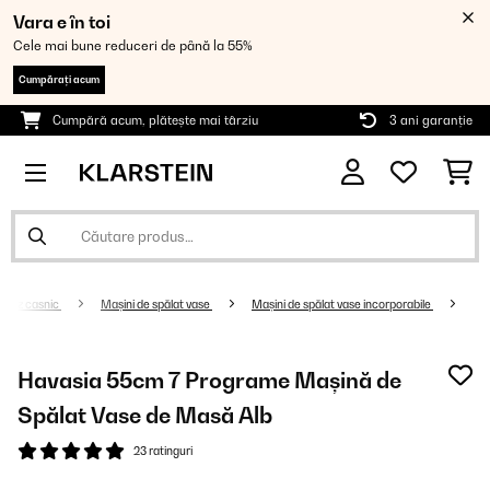
Vara e în toi
Cele mai bune reduceri de până la 55%
Cumpărați acum
Cumpără acum, plătește mai târziu
3 ani garanție
de uz casnic
Mașini de spălat vase
Mașini de spălat vase incorporabile
Havasia 55cm 7 Programe Mașină de
Spălat Vase de Masă Alb
23 ratinguri