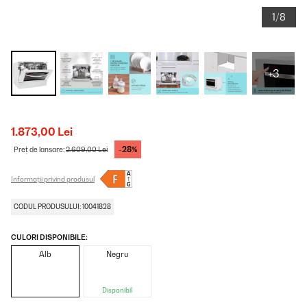
1/8
+3
1.873,00 Lei
-28%
Preț de lansare:
2.609,00 Lei
Informații privind produsul
CODUL PRODUSULUI: 10041828
CULORI DISPONIBILE:
Alb
Negru
Disponibil