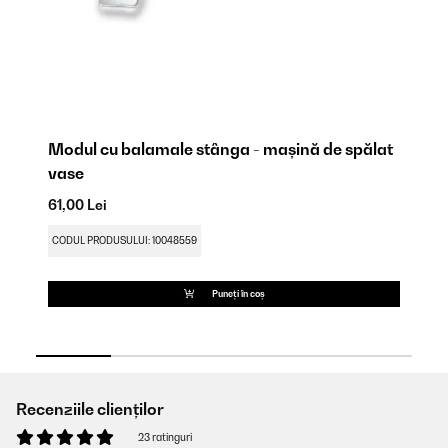
at
Modul cu balamale stânga - mașină de spălat
Fi
vase
49
61,00 Lei
CO
CODUL PRODUSULUI: 10048559
Puneți în coș
Recenziile clienților
23 ratinguri