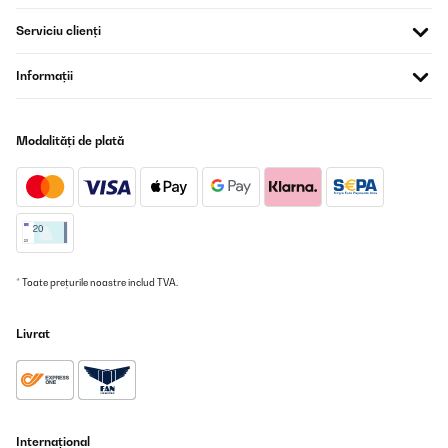
Ottima lavastoviglie, devo solo abituarmi alla disposizione
Serviciu clienți
differente delle posate e delle padelle. Molto capiente, ci stanno
anche i piatti grandi da portata
Informații
Utente Amazon
Traducere
Modalități de plată
VERIFICATĂ REVIZUITĂ
26/11/2025
Gut
Amazon user
* Toate prețurile noastre includ TVA.
Traducere
Livrat
VERIFICATĂ REVIZUITĂ
16/10/2025
Ich nutze den Klarstein Mini-Geschirrspüler als Zusatzgerät in
meiner kleinen Bar und bin echt positiv überrascht.Er läuft fast
täglich und hilft mir enorm, Gläser, kleine Teller und Bar-
Internațional