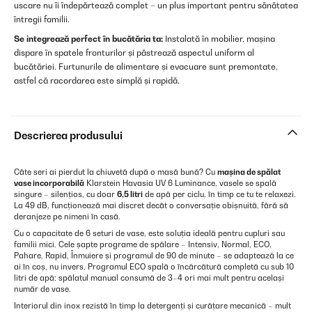
uscare nu îi îndepărtează complet – un plus important pentru sănătatea
întregii familii.
Se integrează perfect în bucătăria ta:
Instalată în mobilier, mașina
dispare în spatele fronturilor și păstrează aspectul uniform al
bucătăriei. Furtunurile de alimentare și evacuare sunt premontate,
astfel că racordarea este simplă și rapidă.
Descrierea produsului
Câte seri ai pierdut la chiuvetă după o masă bună? Cu
mașina de spălat
vase incorporabilă
Klarstein Havasia UV 6 Luminance, vasele se spală
singure – silențios, cu doar
6,5 litri
de apă per ciclu, în timp ce tu te relaxezi.
La 49 dB, funcționează mai discret decât o conversație obișnuită, fără să
deranjeze pe nimeni în casă.
Cu o capacitate de 6 seturi de vase, este soluția ideală pentru cupluri sau
familii mici. Cele șapte programe de spălare – Intensiv, Normal, ECO,
Pahare, Rapid, Înmuiere și programul de 90 de minute – se adaptează la ce
ai în coș, nu invers. Programul ECO spală o încărcătură completă cu sub 10
litri de apă: spălatul manual consumă de 3–4 ori mai mult pentru același
număr de vase.
Interiorul din inox rezistă în timp la detergenți și curățare mecanică – mult