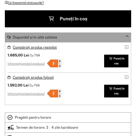
Ce înseamnă statusurile?
Puneți în coș
Disponibil și în altă calitate
Cumpărați produs resigilat
1.685,00 Lei
Cu TVA
Puneți în
Informații privind produsul
coș
Cumpărați produs folosit
1.592,00 Lei
Cu TVA
Puneți în
Informații privind produsul
coș
Pregătit pentru livrare
Termen de livrare: 3 - 4 zile lucrătoare