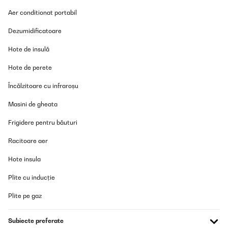
VERIFICATĂ REVIZUITĂ
Aer conditionat portabil
18/01/2026
Dezumidificatoare
Bin kein Spühlmaschinenspezialist, aber das Geschirr wird
sauber, das Teil sieht gut aus und funktioniert wie's soll. Sogar die
Hote de insulă
großen 27cm Teller passen gut rein, bisher war immer alles top
sauber und als laut empfinde ich sie auch nicht. Klasse!
Hote de perete
Amazon-Benutzer
Încălzitoare cu infraroșu
Traducere
Masini de gheata
VERIFICATĂ REVIZUITĂ
Frigidere pentru băuturi
14/01/2026
Racitoare aer
Macht was er sollUnkompliziert
Hote insula
Amazon-Benutzer
Plite cu inducție
Traducere
Plite pe gaz
VERIFICATĂ REVIZUITĂ
Subiecte preferate
02/12/2025