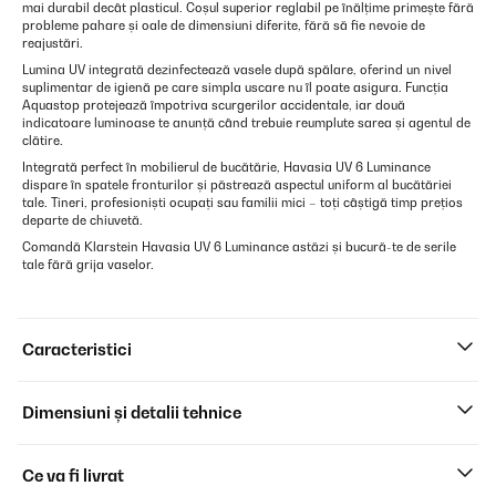
mai durabil decât plasticul. Coșul superior reglabil pe înălțime primește fără
probleme pahare și oale de dimensiuni diferite, fără să fie nevoie de
reajustări.
Lumina UV integrată dezinfectează vasele după spălare, oferind un nivel
suplimentar de igienă pe care simpla uscare nu îl poate asigura. Funcția
Aquastop protejează împotriva scurgerilor accidentale, iar două
indicatoare luminoase te anunță când trebuie reumplute sarea și agentul de
clătire.
Integrată perfect în mobilierul de bucătărie, Havasia UV 6 Luminance
dispare în spatele fronturilor și păstrează aspectul uniform al bucătăriei
tale. Tineri, profesioniști ocupați sau familii mici – toți câștigă timp prețios
departe de chiuvetă.
Comandă Klarstein Havasia UV 6 Luminance astăzi și bucură-te de serile
tale fără grija vaselor.
Caracteristici
Dimensiuni și detalii tehnice
Ce va fi livrat