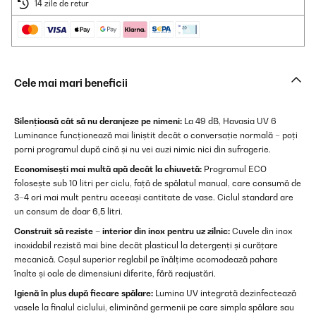
14 zile de retur
Cele mai mari beneficii
Silențioasă cât să nu deranjeze pe nimeni:
La 49 dB, Havasia UV 6
Luminance funcționează mai liniștit decât o conversație normală – poți
porni programul după cină și nu vei auzi nimic nici din sufragerie.
Economisești mai multă apă decât la chiuvetă:
Programul ECO
folosește sub 10 litri per ciclu, față de spălatul manual, care consumă de
3–4 ori mai mult pentru aceeași cantitate de vase. Ciclul standard are
un consum de doar 6,5 litri.
Construit să reziste – interior din inox pentru uz zilnic:
Cuvele din inox
inoxidabil rezistă mai bine decât plasticul la detergenți și curățare
mecanică. Coșul superior reglabil pe înălțime acomodează pahare
înalte și oale de dimensiuni diferite, fără reajustări.
Igienă în plus după fiecare spălare:
Lumina UV integrată dezinfectează
vasele la finalul ciclului, eliminând germenii pe care simpla spălare sau