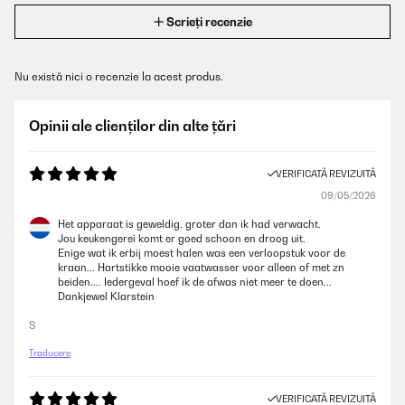
Scrieți recenzie
Nu există nici o recenzie la acest produs.
Opinii ale clienților din alte țări
VERIFICATĂ REVIZUITĂ
09/05/2026
Het apparaat is geweldig, groter dan ik had verwacht.
Jou keukengerei komt er goed schoon en droog uit.
Enige wat ik erbij moest halen was een verloopstuk voor de
kraan... Hartstikke mooie vaatwasser voor alleen of met zn
beiden.... Iedergeval hoef ik de afwas niet meer te doen...
Dankjewel Klarstein
S
Traducere
VERIFICATĂ REVIZUITĂ