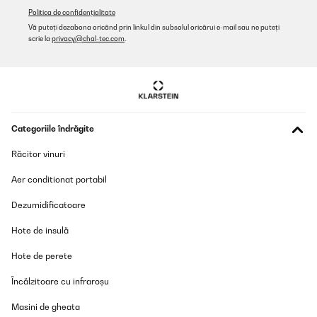
Politica de confidențialitate
Vă puteți dezabona oricând prin linkul din subsolul oricărui e-mail sau ne puteți
scrie la
privacy@chal-tec.com
.
Categoriile îndrăgite
Răcitor vinuri
Aer conditionat portabil
Dezumidificatoare
Hote de insulă
Hote de perete
Încălzitoare cu infraroșu
Masini de gheata