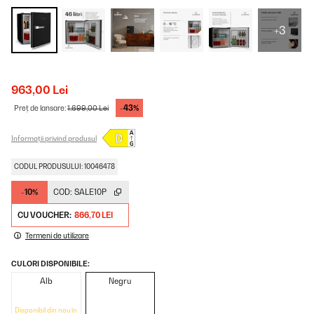
+3
963,00 Lei
-43%
Preț de lansare:
1.699,00 Lei
Informații privind produsul
CODUL PRODUSULUI: 10046478
-10%
COD:
SALE10P
CU VOUCHER:
866,70 LEI
Termeni de utilizare
CULORI DISPONIBILE:
Alb
Negru
Disponibil din nou în