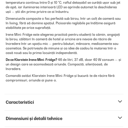
temperatura continuu între 0 și 10 °C, raftul detașabil se curăță ușor sub jet
de apă, iar iluminarea interioară LED se aprinde automat la deschiderea
ușii — știi din prima privire ce ai înăuntru.
Dimensiunile compacte o fac perfectă sub birou, într-un colț de cameră sau
în living, fără să domine spațiul. Picioarele reglabile pe înălțime asigură
stabilitate pe orice suprafață.
Irene Mini-Fridge este alegerea practică pentru studenți la cămin, angajați
la birou, călători în cameră de hotel și oricine are nevoie de răcire de
încredere într-un spațiu mic — pentru băuturi, mâncare, medicamente sau
cosmetice. Se potrivește de minune și ca idee de cadou la mutarea într-o
casă nouă sau la prima locuință independentă.
De ce Klarstein Irene Mini-Fridge?
46 de litri, 37 dB, doar 40 W consum — și
un design care se acomodează oriunde. Compactă, silențioasă, de
încredere.
Comandă astăzi Klarstein Irene Mini-Fridge și bucură-te de răcire fără
compromisuri, oriunde ai pune-o.
Caracteristici
Dimensiuni și detalii tehnice