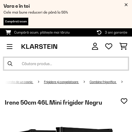
Vara e în toi
Cele mai bune reduceri de până la 55%
Cumpărați acum
Cumpără acum, plătește mai târziu
3 ani garanție
Aparate de uz casnic
Frigidere și congelatoare
Combine frigorifice
Irene 50cm 46L Mini frigider Negru