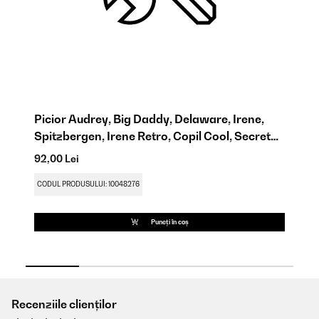
,
Picior Audrey, Big Daddy, Delaware, Irene,
ba
Spitzbergen, Irene Retro, Copil Cool, Secret
Se
Cool 2in1
92,00 Lei
92
CODUL PRODUSULUI: 10048276
CO
Puneți în coș
Recenziile clienților