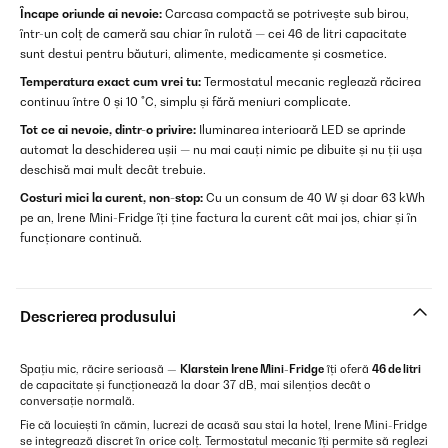
Încape oriunde ai nevoie:
Carcasa compactă se potrivește sub birou,
într-un colț de cameră sau chiar în rulotă — cei 46 de litri capacitate
sunt destui pentru băuturi, alimente, medicamente și cosmetice.
Temperatura exact cum vrei tu:
Termostatul mecanic reglează răcirea
continuu între 0 și 10 °C, simplu și fără meniuri complicate.
Tot ce ai nevoie, dintr-o privire:
Iluminarea interioară LED se aprinde
automat la deschiderea ușii — nu mai cauți nimic pe dibuite și nu ții ușa
deschisă mai mult decât trebuie.
Costuri mici la curent, non-stop:
Cu un consum de 40 W și doar 63 kWh
pe an, Irene Mini-Fridge îți ține factura la curent cât mai jos, chiar și în
funcționare continuă.
Descrierea produsului
Spațiu mic, răcire serioasă —
Klarstein Irene Mini-Fridge
îți oferă
46 de litri
de capacitate și funcționează la doar 37 dB, mai silențios decât o
conversație normală.
Fie că locuiești în cămin, lucrezi de acasă sau stai la hotel, Irene Mini-Fridge
se integrează discret în orice colț. Termostatul mecanic îți permite să reglezi