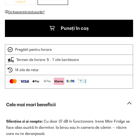
curând
Ce înseamnă statusurile?
Puneți în coș
Pregătit pentru livrare
Termen de livrare: 5 - 7 zile lucrătoare
14 zile de retur
Cele mai mari beneficii
Silențios zi și noapte:
Cu doar 37 dB în funcționare, Irene Mini-Fridge se
face abia auzită în dormitor, la birou sau în camera de cămin — răcire
care nu te deranjează.