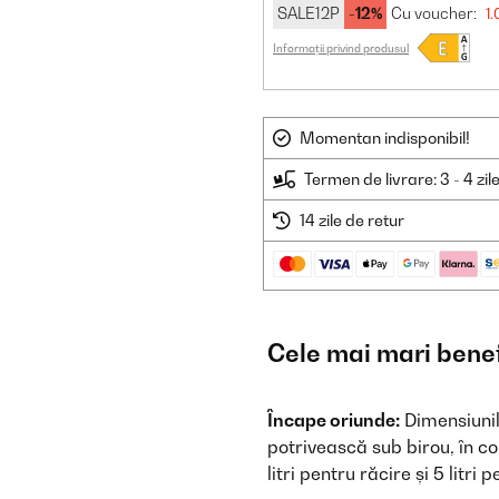
SALE12P
-12%
Cu voucher:
1.
Informații privind produsul
Momentan indisponibil!
Termen de livrare: 3 - 4 zil
14 zile de retur
Cele mai mari benef
Încape oriunde:
Dimensiunil
potrivească sub birou, în co
litri pentru răcire și 5 litr