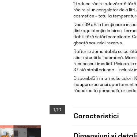
îți aduce răcire adevărată fără s
răcire și un congelator de 5 lit
cosmetice – totul la temperatur
Doar 39 dB în funcționare înseam
distrage atenția la birou. Termo
fiabil, fără setări complicate. 
gheață sau mici rezerve.
Rafturile demontabile se curăță
sticle și cutii la îndemână. Mâne
recunoscut imediat. Picioarele 
37 stă stabil oriunde – inclusiv 
Disponibilă în mai multe culori,
K
inaugurarea unui apartament no
răcoarea ta personală, oriunde a
1/10
Caracteristici
Dimensiuni și detali