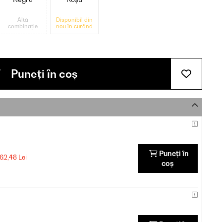
Altă
Disponibil din
combinație
nou în curând
Puneți în coș
Puneți în
162,48 Lei
coș