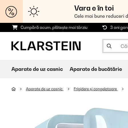
Vara e în toi
Cele mai bune reduceri 
Cumpără acum, plătește mai târziu
3 ani gar
Aparate de uz casnic
Aparate de bucătărie
Aparate de uz casnic
Frigidere și congelatoare