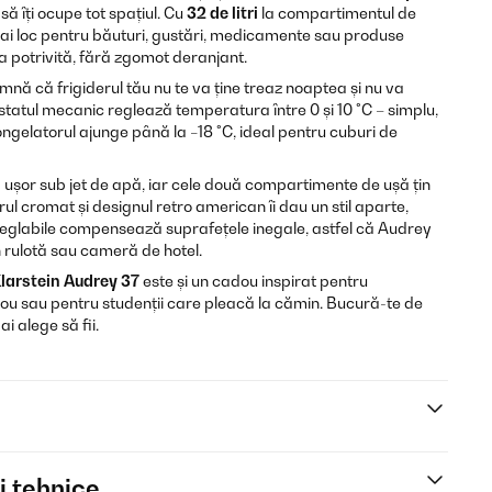
ă îți ocupe tot spațiul. Cu
32 de litri
la compartimentul de
ri, ai loc pentru băuturi, gustări, medicamente sau produse
a potrivită, fără zgomot deranjant.
nă că frigiderul tău nu te va ține treaz noaptea și nu va
statul mecanic reglează temperatura între 0 și 10 °C – simplu,
Congelatorul ajunge până la −18 °C, ideal pentru cuburi de
 ușor sub jet de apă, iar cele două compartimente de ușă țin
rul cromat și designul retro american îi dau un stil aparte,
reglabile compensează suprafețele inegale, astfel că Audrey
în rulotă sau cameră de hotel.
larstein Audrey 37
este și un cadou inspirat pentru
u sau pentru studenții care pleacă la cămin. Bucură-te de
i alege să fii.
i tehnice