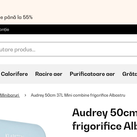
de până la 55%
anție
Calorifere
Racire aer
Purificatoare aer
Grăt
Minibaruri
Audrey 50cm 37L Mini combine frigorifice Albastru
Audrey 50cm
frigorifice A