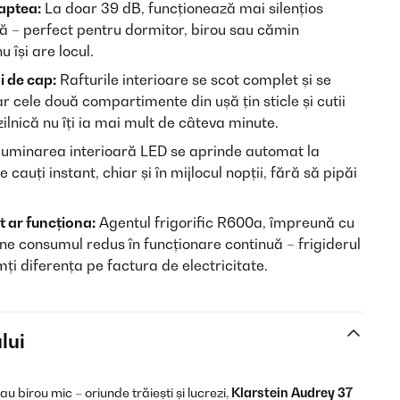
oaptea:
La doar 39 dB, funcționează mai silențios
ă – perfect pentru dormitor, birou sau cămin
 își are locul.
i de cap:
Rafturile interioare se scot complet și se
ar cele două compartimente din ușă țin sticle și cutii
ilnică nu îți ia mai mult de câteva minute.
luminarea interioară LED se aprinde automat la
 cauți instant, chiar și în mijlocul nopții, fără să pipăi
t ar funcționa:
Agentul frigorific R600a, împreună cu
ne consumul redus în funcționare continuă – frigiderul
ți diferența pe factura de electricitate.
lui
 birou mic – oriunde trăiești și lucrezi,
Klarstein Audrey 37