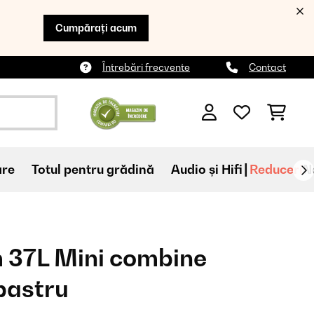
Cumpărați acum
Întrebări frecvente
Contact
are
Totul pentru grădină
Audio și Hifi
Reduceri
N
 37L Mini combine
lbastru