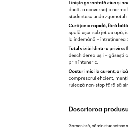
Liniște garantată ziua și n
decât o conversație normal
studențesc unde zgomotul nu
Curățenie rapidă, fără bătă
spală ușor sub jet de apă, i
la îndemână – întreținerea z
Totul vizibil dintr-o privire:
I
deschiderea ușii – găsești ce
prin întuneric.
Costuri mici la curent, oricâ
compresorul eficient, menți
rulează non-stop fără să sim
Descrierea produsu
Garsonieră, cămin studențesc sau