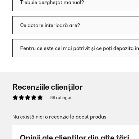
Trebuie dezghețat manual?
Ce dotare interioară are?
Pentru ce este cel mai potrivit și ce poți depozita în
Recenziile clienților
88 ratinguri
Nu există nici o recenzie la acest produs.
Opinii ale clienților din alte țări