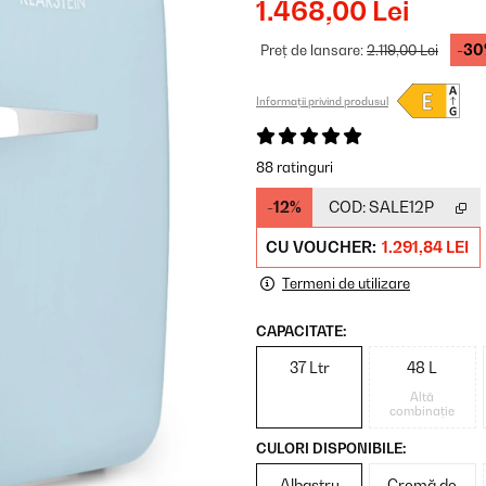
1.468,00 Lei
-30
Preț de lansare:
2.119,00 Lei
Informații privind produsul
88 ratinguri
-12%
COD:
SALE12P
CU VOUCHER:
1.291,84 LEI
Termeni de utilizare
CAPACITATE:
37 Ltr
48 L
Altă
combinație
CULORI DISPONIBILE:
Albastru
Cremă de