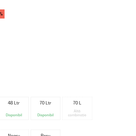
%
48 Ltr
70 Ltr
70 L
Altă
Disponibil
Disponibil
combinație
Negru
Roșu