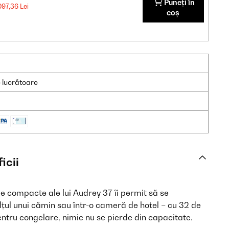
Puneți în
097,36 Lei
coș
e lucrătoare
icii
e compacte ale lui Audrey 37 îi permit să se
lțul unui cămin sau într-o cameră de hotel – cu 32 de
i pentru congelare, nimic nu se pierde din capacitate.