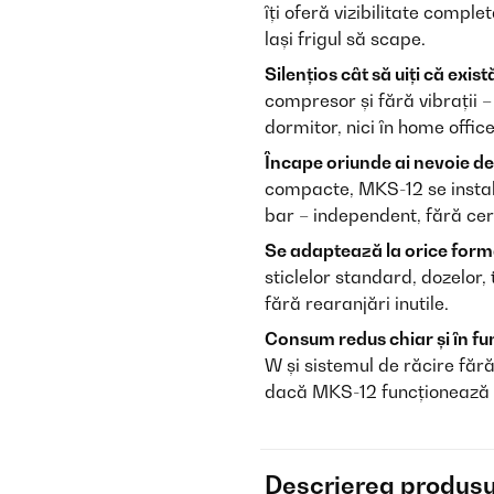
îți oferă vizibilitate comple
lași frigul să scape.
Silențios cât să uiți că exist
compresor și fără vibrații 
dormitor, nici în home office
Încape oriunde ai nevoie de 
compacte, MKS-12 se instale
bar – independent, fără ceri
Se adaptează la orice form
sticlelor standard, dozelor,
fără rearanjări inutile.
Consum redus chiar și în fu
W și sistemul de răcire făr
dacă MKS-12 funcționează 
Descrierea produsu