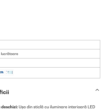
e lucrătoare
icii
ă deschizi:
Ușa din sticlă cu iluminare interioară LED