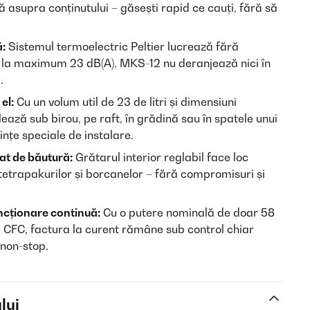
tă asupra conținutului – găsești rapid ce cauți, fără să
ă:
Sistemul termoelectric Peltier lucrează fără
– la maximum 23 dB(A), MKS-12 nu deranjează nici în
.
el:
Cu un volum util de 23 de litri și dimensiuni
ază sub birou, pe raft, în grădină sau în spatele unui
nțe speciale de instalare.
at de băutură:
Grătarul interior reglabil face loc
 tetrapakurilor și borcanelor – fără compromisuri și
ncționare continuă:
Cu o putere nominală de doar 58
ă CFC, factura la curent rămâne sub control chiar
non-stop.
lui