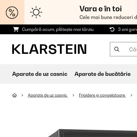
Vara e în toi
Cele mai bune reduceri 
Cumpără acum, plătește mai târziu
3 ani gar
Aparate de uz casnic
Aparate de bucătărie
Aparate de uz casnic
Frigidere și congelatoare