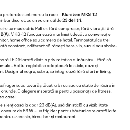
le preferate sunt mereu la rece –
Klarstein MKS-12
ni-bar discret, cu un volum util de
23 de litri
.
cire termoelectric Peltier: fără compresor, fără vibrații, fără
dB(A)
, MKS-12 funcționează mai liniștit decât o conversație
tor, home office sau camera de hotel. Termostatul cu trei
tă constant, indiferent că răcești bere, vin, sucuri sau shake-
oară LED îți arată dintr-o privire tot ce ai înăuntru – fără să
cumulat. Raftul reglabil se adaptează la sticle, doze și
i. Design-ul negru, sobru, se integrează fără efort în living,
 sufragerie, ca tovarăș tăcut la birou sau ca stație de răcire în
riunde. O alegere inspirată și pentru pasionații de fitness,
ea casei.
 silențioasă la doar 23 dB(A), ușă din sticlă cu vizibilitate
, consum de 58 W – un frigider pentru băuturi care arată la fel
pentru uz casnic, birou, bar și restaurant.