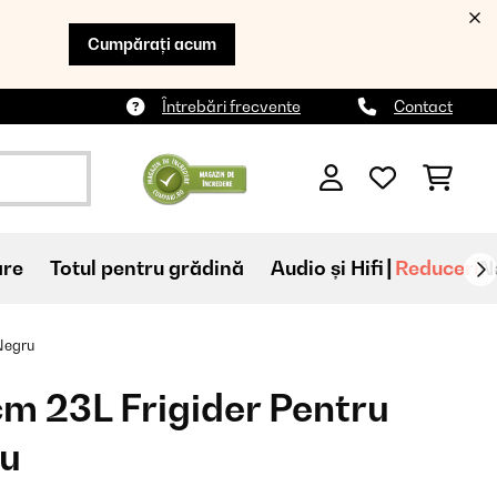
Cumpărați acum
Întrebări frecvente
Contact
are
Totul pentru grădină
Audio și Hifi
Reduceri
N
Negru
m 23L Frigider Pentru
ru