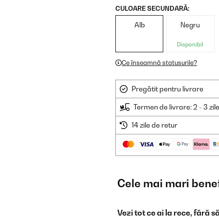
CULOARE SECUNDARĂ:
Alb
Negru
Disponibil
Ce înseamnă statusurile?
Pregătit pentru livrare
Termen de livrare: 2 - 3 zil
14 zile de retur
Cele mai mari benef
Vezi tot ce ai la rece, fără s