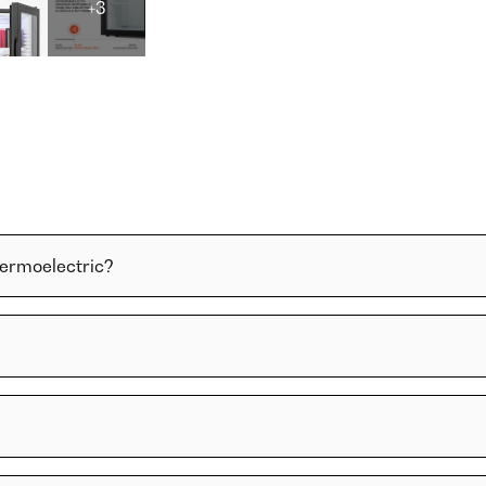
+3
termoelectric?