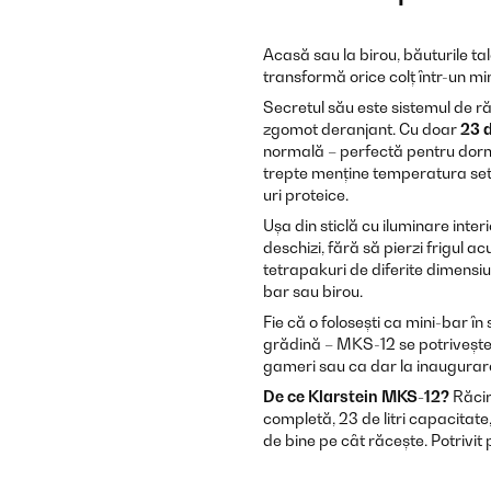
Acasă sau la birou, băuturile ta
transformă orice colț într-un mi
Secretul său este sistemul de ră
zgomot deranjant. Cu doar
23 
normală – perfectă pentru dormi
trepte menține temperatura seta
uri proteice.
Ușa din sticlă cu iluminare interi
deschizi, fără să pierzi frigul a
tetrapakuri de diferite dimensiun
bar sau birou.
Fie că o folosești ca mini-bar în
grădină – MKS-12 se potrivește o
gameri sau ca dar la inaugurar
De ce Klarstein MKS-12?
Răcire
completă, 23 de litri capacitate
de bine pe cât răcește. Potrivit 