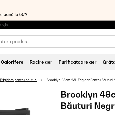
de până la 55%
anție
Calorifere
Racire aer
Purificatoare aer
Grăt
Frigidere pentru băuturi
Brooklyn 48cm 23L Frigider Pentru Băuturi 
Brooklyn 48c
Băuturi Neg