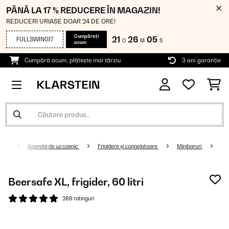
PÂNĂ LA 17 % REDUCERE ÎN MAGAZIN!
REDUCERI URIAȘE DOAR 24 DE ORE!
Cumpărați
21
26
04
FULLSWING17
O
M
S
acum
Cumpără acum, plătește mai târziu
3 ani garanție
Aparate de uz casnic
Frigidere și congelatoare
Minibaruri
Beersafe XL, frigider, 60 litri
289 ratinguri