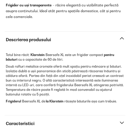
Frigider cu uși transparente
– răcire elegantă cu vizibilitate perfectă
asupra conținutului. Ideal atât pentru spațiile domestice, cât și pentru
cele comerciale.
Descrierea produsului
Totul bine răcit:
Klarstein
Beersafe XL este un frigider compact
pentru
băuturi
cu o capacitate de 60 de litri.
Două rafturi metalice cromate oferă mult spațiu pentru mâncare și băuturi.
Izolația dublă a ușii panoramice din sticlă păstrează răcoarea înăuntru și
căldura afară. Partea din față din oțel inoxidabil periat creează un contrast
bun cu interiorul negru. O altă caracteristică interesantă este iluminarea
internă cu LED-uri, care conferă frigiderului Beersafe XL atingerea potrivită.
Temperatura de răcire poate fi reglată în mod convenabil cu ajutorul
butonului rotativ cu 5 poziții.
Frigiderul
Beersafe XL de
la Klarstein
răcește băuturile așa cum trebuie.
Caracteristici