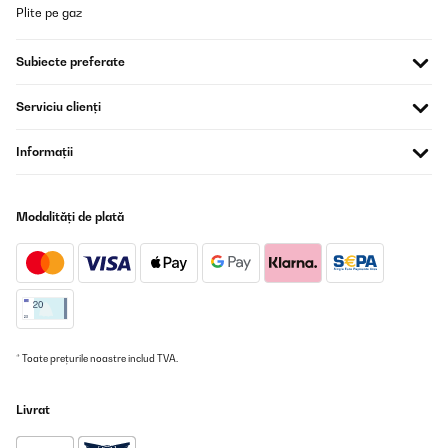
Plite pe gaz
VERIFICATĂ REVIZUITĂ
16/10/2025
Subiecte preferate
Bonjour
Merci pour le produit il répond très bien à mes dimensions
Serviciu clienți
satisfait
Juste un petit soucis au moment de l'installation de la poignée j'ai
casser moi même la porte
Informații
Comment faire pour commander une porte complète
Merci
Modalități de plată
_______________________________
===============================
RÉPONDRE
===============================
Bonjour Mhend,
Merci pour votre message et nous sommes ravis d'apprendre que
vous êtes satisfait du produit et qu'il correspond parfaitement à
vos dimensions.
* Toate prețurile noastre includ TVA.
Nous sommes désolés d'apprendre le problème avec la porte.
Pour toute assistance, veuillez contacter directement notre
Livrat
service client. Il se fera un plaisir de vous guider tout au long du
processus et de vous fournir les informations nécessaires.