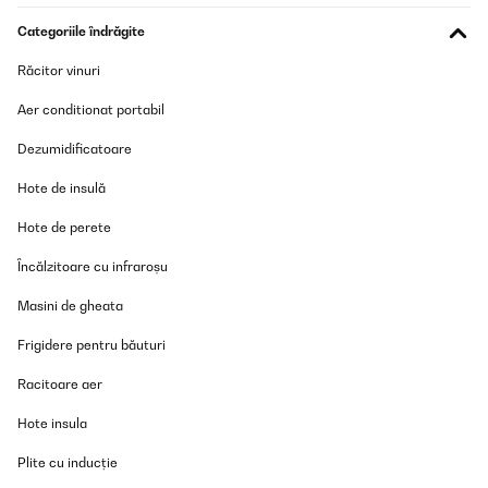
Categoriile îndrăgite
Amazon-gebruiker
Traducere
Răcitor vinuri
Aer conditionat portabil
VERIFICATĂ REVIZUITĂ
27/10/2025
Dezumidificatoare
Top Teil
Hote de insulă
Hote de perete
Amazon-Benutzer
Traducere
Încălzitoare cu infraroșu
Masini de gheata
VERIFICATĂ REVIZUITĂ
Frigidere pentru băuturi
27/10/2025
Love the size light inside the copper color outside
Racitoare aer
Hote insula
Amazon user
Traducere
Plite cu inducție