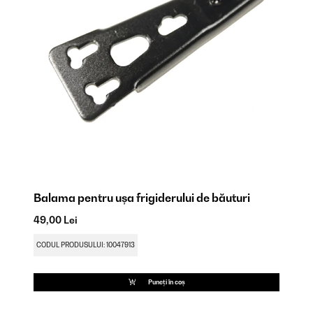
Balama pentru ușa frigiderului de băuturi
Ba
49,00 Lei
49
CODUL PRODUSULUI: 10047913
CO
Puneți în coș