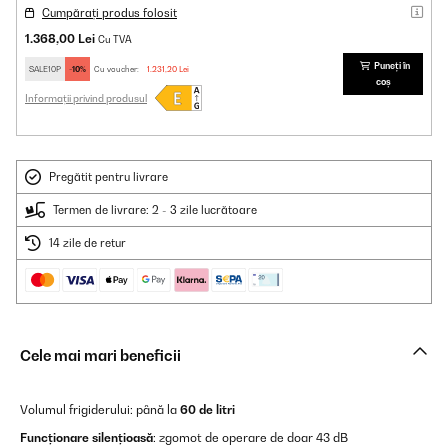
Cumpărați produs folosit
1.368,00 Lei
Cu TVA
Puneți în
SALE10P
-10%
Cu voucher:
1.231,20 Lei
coș
Informații privind produsul
Pregătit pentru livrare
Termen de livrare: 2 - 3 zile lucrătoare
14 zile de retur
Cele mai mari beneficii
Volumul frigiderului: până la
60 de litri
Funcționare silențioasă
: zgomot de operare de doar 43 dB