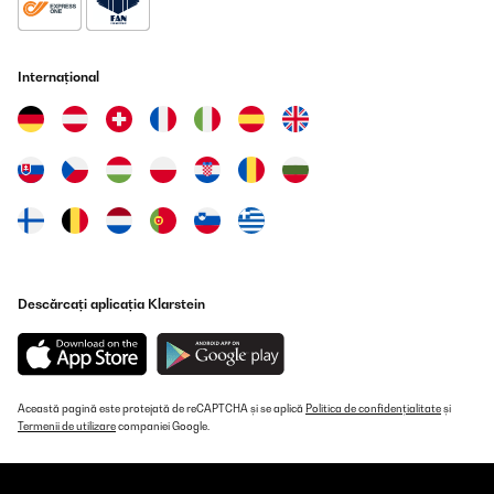
Merci de votre compréhension et n'hésitez pas à nous contacter
si vous avez besoin d'aide.
Cordialement,
Internațional
L'équipe Klarstein
_______________________________
Mhend
Traducere
VERIFICATĂ REVIZUITĂ
09/10/2025
Descărcați aplicația Klarstein
Ich sag’s gleich: Der Klarstein Minikühlschrank ist mein
heimlicher Lieblingskollege im Büro geworden. Er meckert nicht,
braucht keinen Kaffee und sorgt dafür, dass meiner immer schön
gekühlt bleibt. Was will man mehr?Temperatur? Punktlandung.
Nicht zu warm, nicht zu kalt – einfach perfekt. Oben steht eine
komplette Palette Red Bull, unten wartet die Milch brav auf ihren
Această pagină este protejată de reCAPTCHA și se aplică
Politica de confidențialitate
și
Einsatz im Kaffee. Und das Beste: Das Teil ist flüsterleise. Kein
Termenii de utilizare
companiei Google.
nerviges Brummen, kein Summen, nur angenehme Stille.Die
Glastür sieht schick aus, fast schon ein bisschen „Mini-Bar-Vibe“.
Man fühlt sich direkt motivierter, wenn man kurz rübergreift und
sich ein kühles Getränk gönnt. Die Größe ist ideal fürs kleine Büro