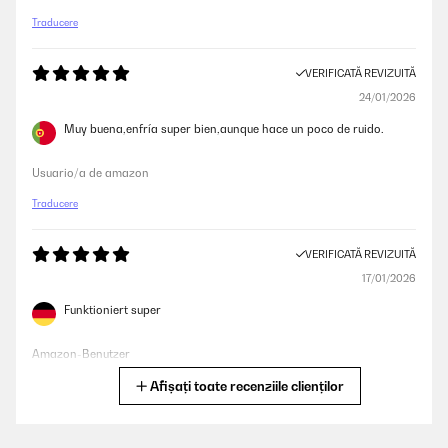
Traducere
VERIFICATĂ REVIZUITĂ
24/01/2026
Muy buena,enfría super bien,aunque hace un poco de ruido.
Usuario/a de amazon
Traducere
VERIFICATĂ REVIZUITĂ
17/01/2026
Funktioniert super
Amazon-Benutzer
Afișați toate recenziile clienților
Traducere
VERIFICATĂ REVIZUITĂ