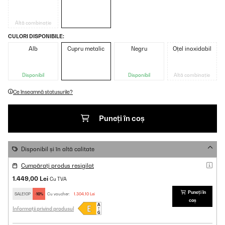
Altă combinație
CULORI DISPONIBILE:
Alb
Cupru metalic
Negru
Oțel inoxidabil
Disponibil
Disponibil
Altă combinație
Ce înseamnă statusurile?
Puneți în coș
Disponibil și în altă calitate
Cumpărați produs resigilat
1.449,00 Lei
Cu TVA
Puneți în
SALE10P
-10%
Cu voucher:
1.304,10 Lei
coș
Informații privind produsul