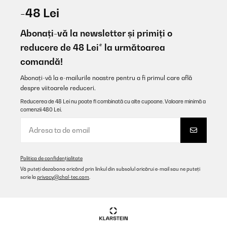
31/12/2025
-48 Lei
Tolles Design, sehr gute Verarbeitung. Das LED Licht rundet alles
ab. Habe schon mehrere Artikel von Klarstein. Kann ich nur
Abonați-vă la newsletter și primiți o
empfehlen.
reducere de 48 Lei* la următoarea
Amazon-Benutzer
comandă!
Traducere
Abonați-vă la e-mailurile noastre pentru a fi primul care află
despre viitoarele reduceri.
VERIFICATĂ REVIZUITĂ
Reducerea de 48 Lei nu poate fi combinată cu alte cupoane. Valoare minimă a
09/11/2025
comenzii 480 Lei.
Für eine Party gekauft. Läuft leise, kühlt gut, sieht klasse aus auf
der überdachten Terrasse..
Amazon-Benutzer
Politica de confidențialitate
Traducere
Vă puteți dezabona oricând prin linkul din subsolul oricărui e-mail sau ne puteți
scrie la
privacy@chal-tec.com
.
VERIFICATĂ REVIZUITĂ
05/11/2025
Geplaatst in onze buitenkeuken. Staat wel droog maar niet
geïsoleerd. Blijft gewoon goed functioneren.