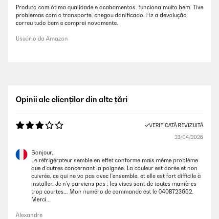
Produto com ótima qualidade e acabamentos, funciona muito bem. Tive
problemas com o transporte, chegou danificado. Fiz a devolução
correu tudo bem e comprei novamente.
Usuário da Amazon
Opinii ale clienților din alte țări
VERIFICATĂ REVIZUITĂ
23/04/2026
Bonjour,
Le réfrigérateur semble en effet conforme mais même problème
que d'autres concernant la poignée. La couleur est dorée et non
cuivrée, ce qui ne va pas avec l'ensemble, et elle est fort difficile à
installer. Je n'y parviens pas : les vises sont de toutes manières
trop courtes... Mon numéro de commande est le 0408723652.
Merci...
Alexandre