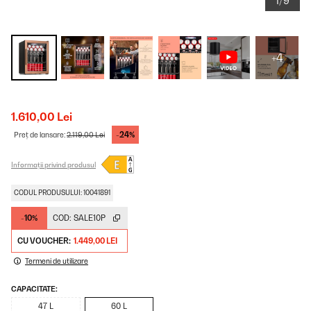
1/9
+4
1.610,00 Lei
-24%
Preț de lansare:
2.119,00 Lei
Informații privind produsul
CODUL PRODUSULUI: 10041891
-10%
COD:
SALE10P
CU VOUCHER:
1.449,00 LEI
Termeni de utilizare
CAPACITATE:
47 L
60 L