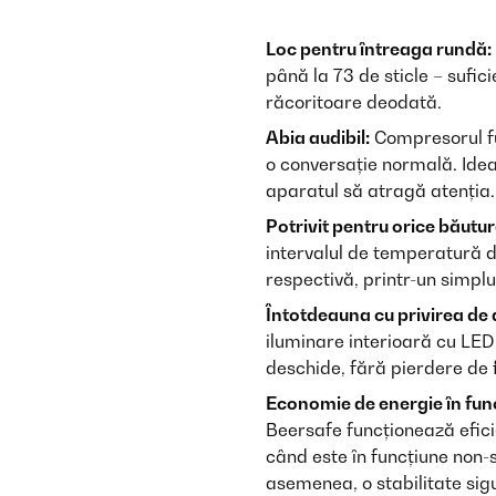
Loc pentru întreaga rundă:
până la 73 de sticle – sufic
răcoritoare deodată.
Abia audibil:
Compresorul fu
o conversație normală. Idea
aparatul să atragă atenția.
Potrivit pentru orice băutur
intervalul de temperatură d
respectivă, printr-un simplu
Întotdeauna cu privirea de
iluminare interioară cu LED 
deschide, fără pierdere de f
Economie de energie în fun
Beersafe funcționează efici
când este în funcțiune non-s
asemenea, o stabilitate sig