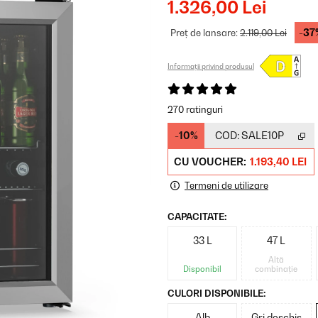
1.326,00 Lei
-37
Preț de lansare:
2.119,00 Lei
Informații privind produsul
270 ratinguri
-10%
COD:
SALE10P
CU VOUCHER:
1.193,40 LEI
Termeni de utilizare
CAPACITATE:
33 L
47 L
Altă
Disponibil
combinație
CULORI DISPONIBILE:
Alb
Gri deschis