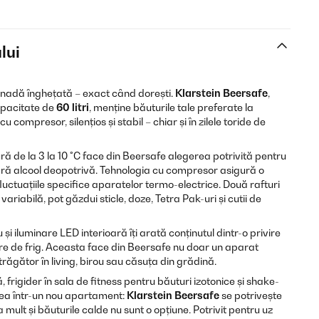
lui
monadă înghețată – exact când dorești.
Klarstein Beersafe
,
capacitate de
60 litri
, menține băuturile tale preferate la
 compresor, silențios și stabil – chiar și în zilele toride de
ră de la 3 la 10 °C face din Beersafe alegerea potrivită pentru
fără alcool deopotrivă. Tehnologia cu compresor asigură o
uctuațiile specifice aparatelor termo-electrice. Două rafturi
ariabilă, pot găzdui sticle, doze, Tetra Pak-uri și cutii de
iluminare LED interioară îți arată conținutul dintr-o privire
ere de frig. Aceasta face din Beersafe nu doar un aparat
atrăgător în living, birou sau căsuța din grădină.
, frigider în sala de fitness pentru băuturi izotonice și shake-
rea într-un nou apartament:
Klarstein Beersafe
se potrivește
a mult și băuturile calde nu sunt o opțiune. Potrivit pentru uz