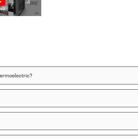
+4
termoelectric?