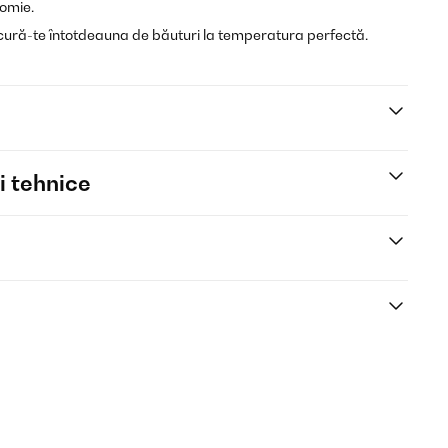
nomie.
cură-te întotdeauna de băuturi la temperatura perfectă.
i tehnice