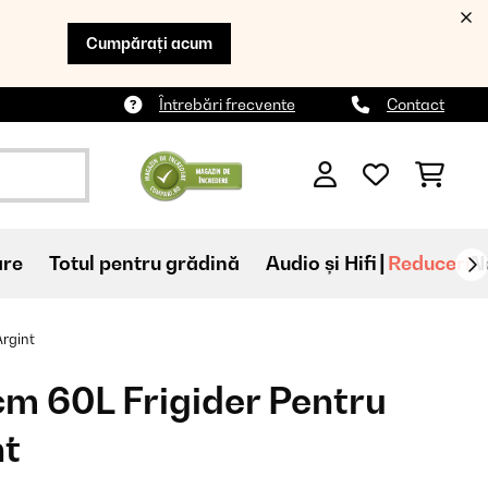
Cumpărați acum
Întrebări frecvente
Contact
are
Totul pentru grădină
Audio și Hifi
Reduceri
N
Argint
m 60L Frigider Pentru
nt