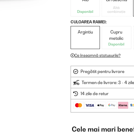
Altă
Disponibil
combinație
CULOAREA RAMEI:
Argintiu
Cupru
metalic
Disponibil
Ce înseamnă statusurile?
Pregătit pentru livrare
Termen de livrare: 3 - 4 zil
14 zile de retur
Cele mai mari benef