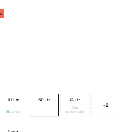
%
47 Ltr
60 Ltr
74 Ltr
+6
Altă
Disponibil
combinație
Negru