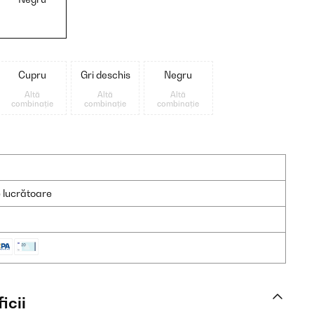
Cupru
Gri deschis
Negru
Altă
Altă
Altă
combinație
combinație
combinație
e lucrătoare
icii