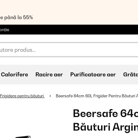
de până la 55%
anție
Calorifere
Racire aer
Purificatoare aer
Grăt
Frigidere pentru băuturi
Beersafe 64cm 60L Frigider Pentru Băuturi 
Beersafe 64c
Băuturi Argi