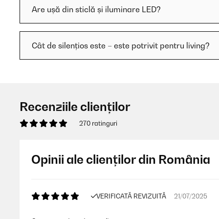
Are ușă din sticlă și iluminare LED?
Cât de silențios este – este potrivit pentru living?
Recenziile clienților
270 ratinguri
Opinii ale clienților din România
VERIFICATĂ REVIZUITĂ
21/07/2025