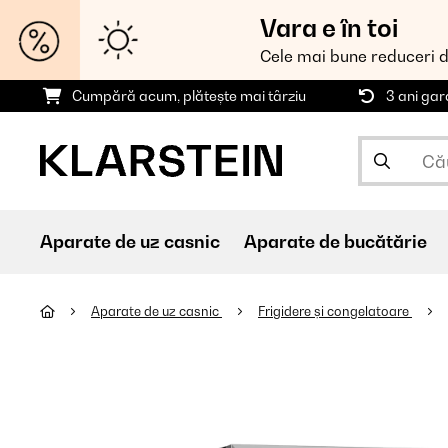
Vara e în toi
Cele mai bune reduceri 
Cumpără acum, plătește mai târziu
3 ani gar
Aparate de uz casnic
Aparate de bucătărie
Aparate de uz casnic
Frigidere și congelatoare