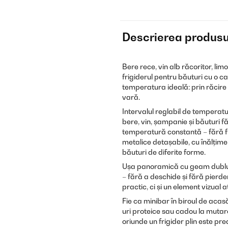
Descrierea produsu
Bere rece, vin alb răcoritor, li
frigiderul pentru băuturi cu o 
temperatura ideală: prin răcire cu
vară.
Intervalul reglabil de temperatu
bere, vin, șampanie și băuturi 
temperatură constantă – fără fl
metalice detașabile, cu înălțime v
băuturi de diferite forme.
Ușa panoramică cu geam dublu și 
– fără a deschide și fără pierd
practic, ci și un element vizual 
Fie ca minibar în biroul de acasă
uri proteice sau cadou la muta
oriunde un frigider plin este pre