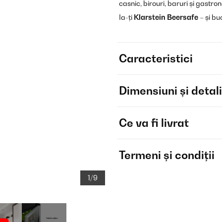
casnic, birouri, baruri și gastro
Ia-ți
Klarstein Beersafe
– și bu
Caracteristici
Dimensiuni și detali
Ce va fi livrat
Termeni și condiții
1/9