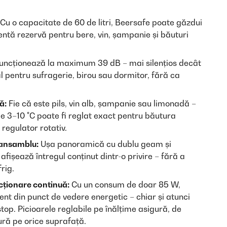
Cu o capacitate de 60 de litri, Beersafe poate găzdui
ientă rezervă pentru bere, vin, șampanie și băuturi
ncționează la maximum 39 dB – mai silențios decât
l pentru sufragerie, birou sau dormitor, fără ca
ă:
Fie că este pils, vin alb, șampanie sau limonadă –
e 3–10 °C poate fi reglat exact pentru băutura
 regulator rotativ.
 ansamblu:
Ușa panoramică cu dublu geam și
afișează întregul conținut dintr-o privire – fără a
rig.
cționare continuă:
Cu un consum de doar 85 W,
ent din punct de vedere energetic – chiar și atunci
top. Picioarele reglabile pe înălțime asigură, de
ură pe orice suprafață.