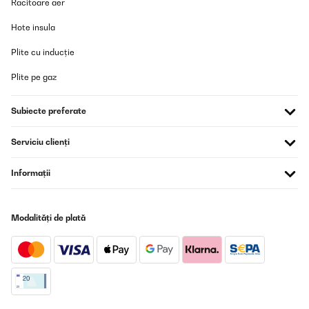
Racitoare aer
Ich bin begeistert von diesem Wasserfilter. Er ist leise, liefert
Hote insula
schnell saubergefiltertes Wasser und den Unterschied kann man
schmecken.Im Lieferumfang ist alles dabei, kein Gang zum
Baumarkt nötig, das mag ich.Info:Ich habe diesen Wasserfilter
Plite cu inducție
inzwischen über ein Jahr in Benutzung und nie Probleme damit
gehabt.Bei dem Austausch des PCT Filters habe vermutlich ich
Plite pe gaz
einen Fehler gemacht und nicht die Reihenfolge des Reset
beachtet, trotzdem wurde mir unproblematisch und kostenlos ein
Ersatzgerät schnell geliefert. Das nenne ich mehr als perfekten
Subiecte preferate
Kundenservice.Noch'n schönen Gruß von "mir"
Amazon-Benutzer
Serviciu clienți
Traducere
Informații
VERIFICATĂ REVIZUITĂ
20/12/2024
Modalități de plată
La documentation n'est pas très claire concernant le
raccordement. Mais c'est simple pour l'installation. Compter 2
heures maximum.En service depuis 3 semaines,vraiment content
de cet achat qui évitera beaucoup de bouteille dans le bac
jaune.Je recommande cet article.
Utilisateur d'Amazon