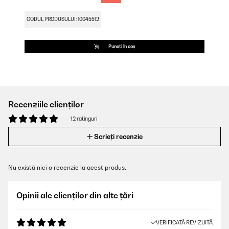
CODUL PRODUSULUI: 10045512
Puneți în coș
Recenziile clienților
12 ratinguri
Scrieți recenzie
Nu există nici o recenzie la acest produs.
Opinii ale clienților din alte țări
VERIFICATĂ REVIZUITĂ