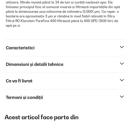
utilizare, filtrele rezistă până la 24 de luni și curăță neobosit apa. Ele
folosesc principiul fizic al osmozei inverse și filtrează impuritățile din apă
până la dimensiunea unui milionime de milimetru (0,0001 μm). Ca reper: o
bacterie are aproximativ 3 μm și rămâne în mod fiabil reținută în filtru.
Filtrul RO Klarstein PureFina 400 filtrează până la 400 GPD (1500 litri) de
apă pe zi.
Caracteristici
Dimensiuni și detalii tehnice
Ce va fi livrat
Termeni și condiții
Acest articol face parte din