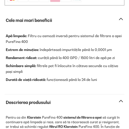
Cele mai mari beneficii
Apă limpede:
Filtru cu osmoză inversă pentru sistemul de filtrare a apei
PureFina 400
Extrem de minuțios:
îndepărtează impuritățile până la 0,0001 μm
Randament ridicat:
curăță până la 400 GPD / 1500 litri de apă pe zi
Schimbare simplă:
filtrele pot fi înlocuite în câteva secunde cu câțiva
pași simpli
Durată de viață ridicată:
funcționează până la 24 de luni
Descrierea produsului
Pentru ca din
Klarstein
PureFina 400
sistemul de filtrare a apei
să curgă în
continuare apă limpede și rece, care să te răcorească curat și revigorant,
ar trebui să schimbi regulat
filtrul RO Klarstein
PureFina 400. În funcție de