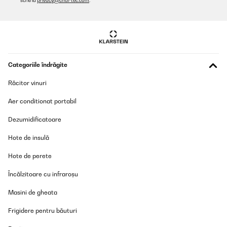
scrie la
privacy@chal-tec.com
.
compro sin bombona de almacenamiento. Estoy encantado
porque me ha liberado mucho espacio debajo del fregadero.La
calidad del agua es excelente. Con una buena presion y al ser de
800 GDP, el flujo de agua es constante y bastante rapido.Si ya
has instalado otros sistemas de osmosis, la instalacion de este,
te resultara facil ya que es identica a otros, pero si es el primero
que instalas, te va a parecer un poco lioso, aunque en YouTube
hay infinidad de tutoriales explicando como instalarlo.
Categoriile îndrăgite
Usuario/a de amazon
Răcitor vinuri
Traducere
Aer conditionat portabil
VERIFICATĂ REVIZUITĂ
Dezumidificatoare
17/03/2025
Hote de insulă
Sehr gute Filterung, aber kein Ersatzfilter im Lieferumfang
enthalten
Hote de perete
Amazon-Benutzer
Încălzitoare cu infraroșu
Traducere
Masini de gheata
Frigidere pentru băuturi
VERIFICATĂ REVIZUITĂ
03/03/2025