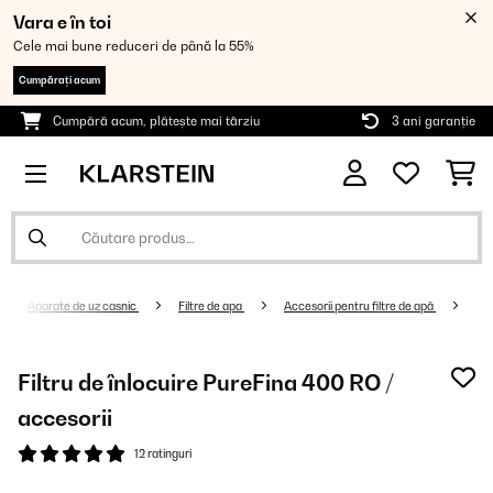
Vara e în toi
Cele mai bune reduceri de până la 55%
Cumpărați acum
Cumpără acum, plătește mai târziu
3 ani garanție
Aparate de uz casnic
Filtre de apa
Accesorii pentru filtre de apă
Filtru de înlocuire PureFina 400 RO /
accesorii
12 ratinguri