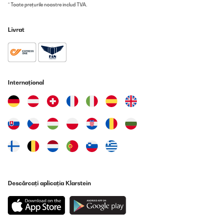
* Toate prețurile noastre includ TVA.
Traducere
Livrat
VERIFICATĂ REVIZUITĂ
03/11/2024
Der Wasserfilter funktioniert einwandfrei und die Qualität des
Wassers ist spürbar verbessert. Die Lieferung war schnell und
das Gerät war gut verpackt. Der Verkäufer war sehr hilfsbereit
Internațional
und freundlich.Obwohl das Gerät etwas laut ist, musste ich eine
Schall- und Vibrationsisolierung darunter anbringen. Ansonsten
ist es sehr empfehlenswert für jeden, der sauberes und frisches
Wasser schätzt.
Amazon-Benutzer
Traducere
VERIFICATĂ REVIZUITĂ
05/05/2024
Descărcați aplicația Klarstein
Super Filterung leises Motor. Ungefiltert ca 200, gefiltert 035.
Negativ ist die Bedienungsanleitung , die Bedeutungen musste ich
hin und her googlen . Die mühe hat sich aber gelohnt