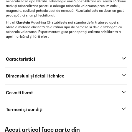
mineralizează apa filtrată. Tehnologia unică post-filtrare utilizează cărbune
activ și mineralizare pentru a adăuga minerale valoroase precum calciu,
magneziu, sodiu și potasiu apei de osmoză. Rezultatul este nu doar un gust
proaspăt, ci și un pH echilibrat.
Filtrul
Klarstein
AquaFina CF stabilește noi standarde în tratarea apei și
oferă o metodă eficientă de a rafina apa de osmoză și de a o îmbogăți cu
minerale valoroase. Experimentați gust proaspăt și calitate echilibrată a
apei – oricând și fără efort.
Caracteristici
Dimensiuni și detalii tehnice
Ce va fi livrat
Termeni și condiții
Acest articol face parte din