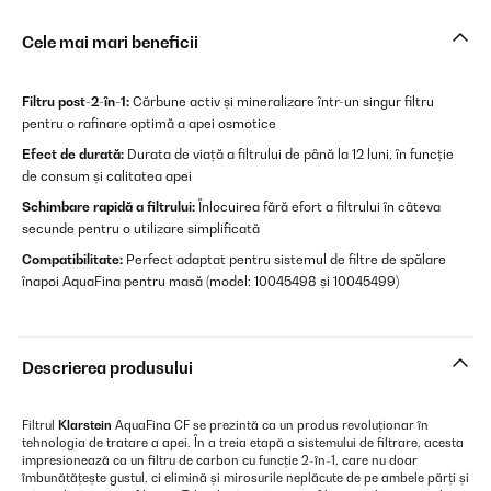
Cele mai mari beneficii
Filtru post-2-în-1:
Cărbune activ și mineralizare într-un singur filtru
pentru o rafinare optimă a apei osmotice
Efect de durată:
Durata de viață a filtrului de până la 12 luni, în funcție
de consum și calitatea apei
Schimbare rapidă a filtrului:
Înlocuirea fără efort a filtrului în câteva
secunde pentru o utilizare simplificată
Compatibilitate:
Perfect adaptat pentru sistemul de filtre de spălare
înapoi AquaFina pentru masă (model: 10045498 și 10045499
)
Descrierea produsului
Filtrul
Klarstein
AquaFina CF se prezintă ca un produs revoluționar în
tehnologia de tratare a apei. În a treia etapă a sistemului de filtrare, acesta
impresionează ca un filtru de carbon cu funcție 2-în-1, care nu doar
îmbunătățește gustul, ci elimină și mirosurile neplăcute de pe ambele părți și