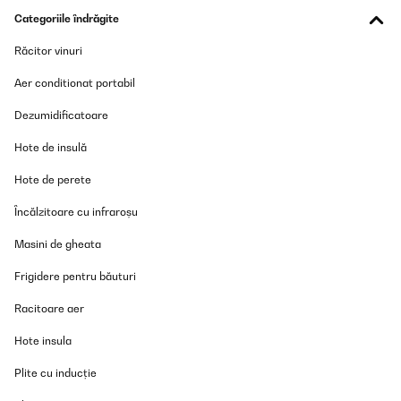
Categoriile îndrăgite
Răcitor vinuri
Aer conditionat portabil
Dezumidificatoare
Hote de insulă
Hote de perete
Încălzitoare cu infraroșu
Masini de gheata
Frigidere pentru băuturi
Racitoare aer
Hote insula
Plite cu inducție