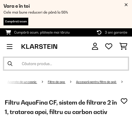
Vara e în toi
Cele mai bune reduceri de până la 55%
Cumpărați acum
Cumpără acum, plătește mai târziu
3 ani garanție
Aparate de uz casnic
Filtre de apa
Accesorii pentru filtre de apă
Filtru AquaFina CF, sistem de filtrare 2 în
1, tratarea apei, filtru cu carbon activ