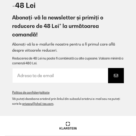
-48 Lei
Abonați-vă la newsletter și primiți o
reducere de 48 Lei* la următoarea
comandă!
Abonați-vă la e-mailurile noastre pentru a fi primul care află
despre viitoarele reduceri.
Reducerea de 48 Lei nu poate fi combinată cu alte cupoane. Valoare minimă a
comenzii 480 Lei.
Politica de confidențialitate
Vă puteți dezabona oricând prin linkul din subsolul oricărui e-mail sau ne puteți
scrie la
privacy@chal-tec.com
.