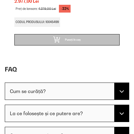
2.977,00 Lei
-32%
Preț de lansare:
4.379,00 Lei
CODUL PRODUSULUI: 10045499
Puneți în coș
FAQ
Cum se curăță?
La ce folosește și ce putere are?