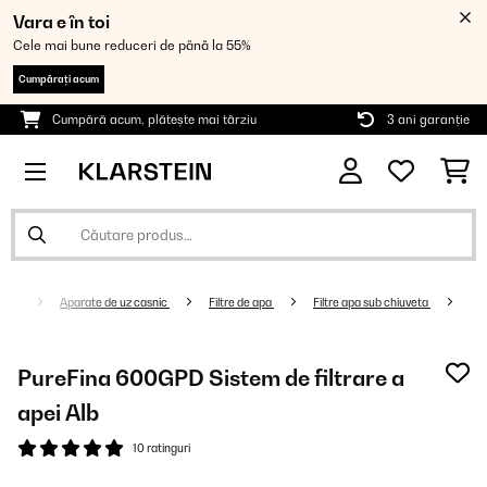
Vara e în toi
Cele mai bune reduceri de până la 55%
Cumpărați acum
Cumpără acum, plătește mai târziu
3 ani garanție
Aparate de uz casnic
Filtre de apa
Filtre apa sub chiuveta
PureFina 600GPD Sistem de filtrare a
apei Alb
10 ratinguri