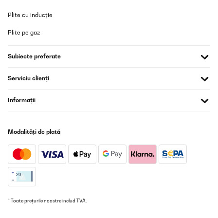
ist es sehr empfehlenswert für jeden, der sauberes und frisches
Wasser schätzt.
Plite cu inducție
Amazon-Benutzer
Plite pe gaz
Traducere
Subiecte preferate
VERIFICATĂ REVIZUITĂ
Serviciu clienți
05/05/2024
Super Filterung leises Motor. Ungefiltert ca 200, gefiltert 035.
Informații
Negativ ist die Bedienungsanleitung , die Bedeutungen musste ich
hin und her googlen . Die mühe hat sich aber gelohnt
Amazon-Benutzer
Modalități de plată
Traducere
VERIFICATĂ REVIZUITĂ
21/02/2024
De momento, muy bien. Es muy fácil de instalar. Lo complica el
* Toate prețurile noastre includ TVA.
manual, que es super básico y muy, muy incompleto en todo.
Resulta útil descargar el manual de la Philips AUT7006, que si no
es la misma máquina, es extremadamente parecida. En la parte