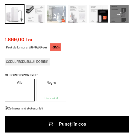
+4
1.869,00 Lei
-35%
Preț de lansare:
2.879,00 Lei
CODUL PRODUSULUI: 10045514
CULORI DISPONIBILE:
Alb
Negru
Disponibil
Ce înseamnă statusurile?
Puneți în coș