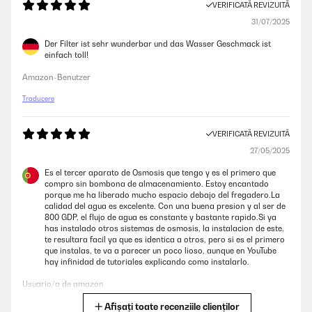
VERIFICATĂ REVIZUITĂ
31/07/2025
Der Filter ist sehr wunderbar und das Wasser Geschmack ist
einfach toll!
Amazon-Benutzer
Traducere
VERIFICATĂ REVIZUITĂ
27/05/2025
Es el tercer aparato de Osmosis que tengo y es el primero que
compro sin bombona de almacenamiento. Estoy encantado
porque me ha liberado mucho espacio debajo del fregadero.La
calidad del agua es excelente. Con una buena presion y al ser de
800 GDP, el flujo de agua es constante y bastante rapido.Si ya
has instalado otros sistemas de osmosis, la instalacion de este,
te resultara facil ya que es identica a otros, pero si es el primero
que instalas, te va a parecer un poco lioso, aunque en YouTube
hay infinidad de tutoriales explicando como instalarlo.
Usuario/a de amazon
Afișați toate recenziile clienților
Traducere