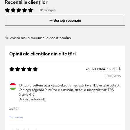
Recenziile clienților
10 ratinguri
Scrieți recenzie
Nu există nici o recenzie la acest produs.
Opinii ale clienților din alte țări
VERIFICATĂ REVIZUITĂ
01/11/2025
10 napja vettem át a készüléket. A megszűrt víz TDS értéke 50-70.
Van egy régebbi PurePro vizszűrőn, azzal a megszűrt víz TDS
értéke 4-5.
Óriási csalódás!!!
Zoltán
Traducere