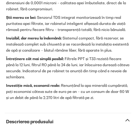
dimensiuni de 0,0001 microni – calitatea apei îmbuteliate, direct de la
robinet, fără compromisuri.
Știi mereu ce bei:
Senzorul TDS integrat monitorizează în timp real
puritatea apei filtrate, iar robinetul inteligent afișează durata de viață
rămasă pentru fiecare filtru – transparență totală, fără nicio bănuială.
Invizibil, dar mereu la îndemână:
Sistemul compact, fără rezervor, se
instalează complet sub chiuvetă și se racordează la instalația existentă
de apă și canalizare – blatul rămâne liber, fără aparate în plus.
Întreținere cât mai simplă posibil:
Filtrele PPT și T33 rezistă fiecare
până la 12 luni, filtrul RO până la 24 de luni, iar înlocuirea durează câteva
secunde. Indicatorul de pe robinet te anunță din timp când e nevoie de
schimbare.
Investiție mică, economii reale:
Renunțând la apa minerală cumpărată,
poți economisi câteva sute de euro pe an – cu un consum de doar 60 W
și un debit de până la 2.270 litri de apă filtrată pe zi.
Descrierea produsului