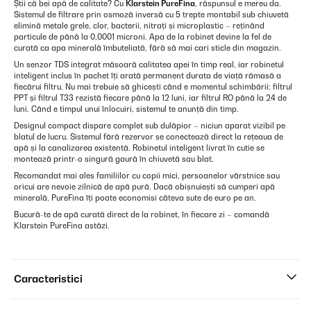
Știi că bei apă de calitate? Cu
Klarstein PureFina
, răspunsul e mereu da.
Sistemul de filtrare prin osmoză inversă cu 5 trepte montabil sub chiuvetă
elimină metale grele, clor, bacterii, nitrați și microplastic – reținând
particule de până la 0,0001 microni. Apa de la robinet devine la fel de
curată ca apa minerală îmbuteliată, fără să mai cari sticle din magazin.
Un senzor TDS integrat măsoară calitatea apei în timp real, iar robinetul
inteligent inclus în pachet îți arată permanent durata de viață rămasă a
fiecărui filtru. Nu mai trebuie să ghicești când e momentul schimbării: filtrul
PPT și filtrul T33 rezistă fiecare până la 12 luni, iar filtrul RO până la 24 de
luni. Când e timpul unui înlocuiri, sistemul te anunță din timp.
Designul compact dispare complet sub dulăpior – niciun aparat vizibil pe
blatul de lucru. Sistemul fără rezervor se conectează direct la rețeaua de
apă și la canalizarea existentă. Robinetul inteligent livrat în cutie se
montează printr-o singură gaură în chiuvetă sau blat.
Recomandat mai ales familiilor cu copii mici, persoanelor vârstnice sau
oricui are nevoie zilnică de apă pură. Dacă obișnuiești să cumperi apă
minerală, PureFina îți poate economisi câteva sute de euro pe an.
Bucură-te de apă curată direct de la robinet, în fiecare zi – comandă
Klarstein PureFina astăzi.
Caracteristici