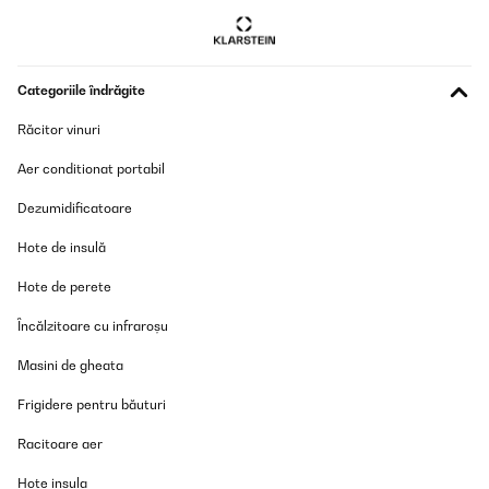
Amazon-Benutzer
Traducere
Categoriile îndrăgite
VERIFICATĂ REVIZUITĂ
20/12/2024
Răcitor vinuri
La documentation n'est pas très claire concernant le
Aer conditionat portabil
raccordement. Mais c'est simple pour l'installation. Compter 2
heures maximum.En service depuis 3 semaines,vraiment content
Dezumidificatoare
de cet achat qui évitera beaucoup de bouteille dans le bac
jaune.Je recommande cet article.
Hote de insulă
Utilisateur d'Amazon
Hote de perete
Traducere
Încălzitoare cu infraroșu
VERIFICATĂ REVIZUITĂ
Masini de gheata
03/11/2024
Frigidere pentru băuturi
Der Wasserfilter funktioniert einwandfrei und die Qualität des
Wassers ist spürbar verbessert. Die Lieferung war schnell und
Racitoare aer
das Gerät war gut verpackt. Der Verkäufer war sehr hilfsbereit
und freundlich.Obwohl das Gerät etwas laut ist, musste ich eine
Hote insula
Schall- und Vibrationsisolierung darunter anbringen. Ansonsten