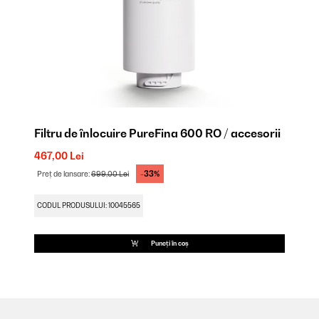
Filtru de înlocuire PureFina 600 RO / accesorii
467,00 Lei
-33%
Preț de lansare:
699,00 Lei
CODUL PRODUSULUI: 10045565
Puneți în coș