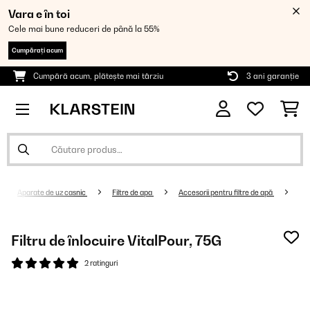
Vara e în toi
Cele mai bune reduceri de până la 55%
Cumpărați acum
Cumpără acum, plătește mai târziu
3 ani garanție
Aparate de uz casnic
Filtre de apa
Accesorii pentru filtre de apă
Filtru de înlocuire VitalPour, 75G
2 ratinguri