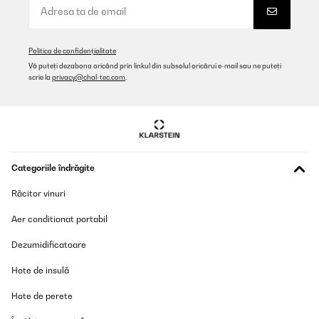
Politica de confidențialitate
Vă puteți dezabona oricând prin linkul din subsolul oricărui e-mail sau ne puteți
scrie la
privacy@chal-tec.com
.
Categoriile îndrăgite
Răcitor vinuri
Aer conditionat portabil
Dezumidificatoare
Hote de insulă
Hote de perete