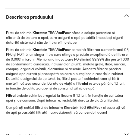
Descrierea produsului
Filtru de schimb
Klarstein
75G
VitalPour
oferă o soluție puternică și
eficientă de tratare a apei, care asigură o apă potabilă limpede și sigură
datorită sistemului său de filtrare în 5 etape.
Filtru de schimb
Klarstein
75G
VitalPour
combină filtrarea cu membrană CF,
PPC și RO într-un singur filtru care atinge o precizie excepțională de filtrare
de 0,0001 microni. Membrana inovatoare RO elimină 99,99% din peste 1.000
de contaminanți cunoscuți, inclusiv clor, plumb, metale grele, fluor, mercur,
compuși organici volatili, cloramină și arsenic. Această filtrare precisă
asigură apă curată și proaspătă pe care o puteți bea direct de la robinet.
Datorită designului de tip twist-in, filtrul poate fi schimbat ușor și fără
unelte în câteva secunde. Durata de viață a
filtrului
este de până la 12 luni,
în funcție de calitatea apei și de consumul zilnic de apă.
Filtrul
trebuie schimbat regulat la fiecare 6-12 luni, în funcție de calitatea
apei și de consum. După înlocuire, restabiliți durata de viață a filtrului.
Cumpărați astăzi filtrul de înlocuire
Klarstein
75G
VitalPour
și bucurați-vă
de apă proaspătă filtrată - aprovizionați-vă convenabil acum!