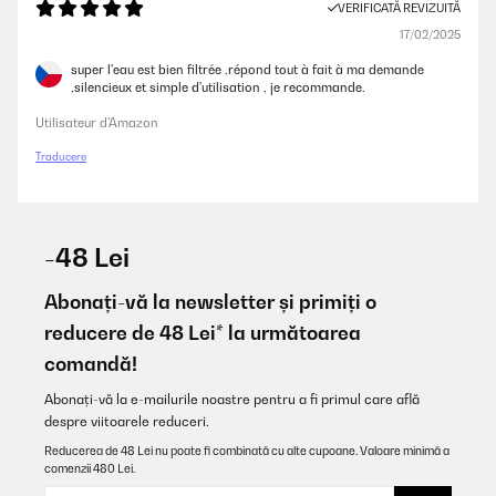
VERIFICATĂ REVIZUITĂ
17/02/2025
super l'eau est bien filtrée ,répond tout à fait à ma demande
,silencieux et simple d'utilisation , je recommande.
Utilisateur d'Amazon
Traducere
-48 Lei
Abonați-vă la newsletter și primiți o
reducere de 48 Lei* la următoarea
comandă!
Abonați-vă la e-mailurile noastre pentru a fi primul care află
despre viitoarele reduceri.
Reducerea de 48 Lei nu poate fi combinată cu alte cupoane. Valoare minimă a
comenzii 480 Lei.