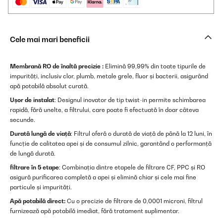
Cele mai mari beneficii
Membrană RO de înaltă precizie :
Elimină 99,99% din toate tipurile de
impurități, inclusiv clor, plumb, metale grele, fluor și bacterii, asigurând
apă potabilă absolut curată.
Ușor de instalat
: Designul inovator de tip twist-in permite schimbarea
rapidă, fără unelte, a filtrului, care poate fi efectuată în doar câteva
secunde.
Durată lungă de viață
: Filtrul oferă o durată de viață de până la 12 luni, în
funcție de calitatea apei și de consumul zilnic, garantând o performanță
de lungă durată.
filtrare în 5 etape
: Combinația dintre etapele de filtrare CF, PPC și RO
asigură purificarea completă a apei și elimină chiar și cele mai fine
particule și impurități.
Apă potabilă direct:
Cu o precizie de filtrare de 0,0001 microni, filtrul
furnizează apă potabilă imediat, fără tratament suplimentar.