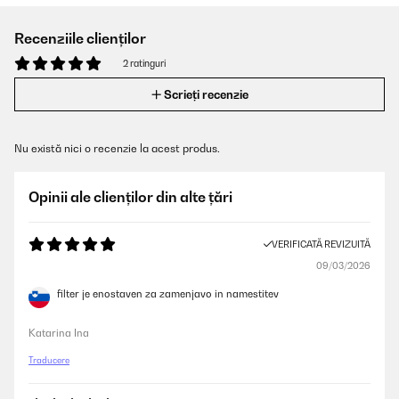
Recenziile clienților
2 ratinguri
Scrieți recenzie
Nu există nici o recenzie la acest produs.
Opinii ale clienților din alte țări
VERIFICATĂ REVIZUITĂ
09/03/2026
filter je enostaven za zamenjavo in namestitev
Katarina Ina
Traducere