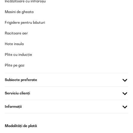
Încălzitoare cu infraroșu
Masini de gheata
Frigidere pentru băuturi
Racitoare aer
Hote insula
Plite cu inducție
Plite pe gaz
Subiecte preferate
Serviciu clienți
Informații
Modalități de plată