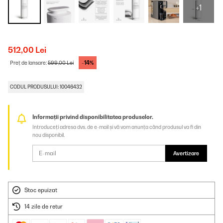
+1
512,00 Lei
-14%
Preț de lansare:
599,00 Lei
CODUL PRODUSULUI: 10046432
Informații privind disponibilitatea produselor.
Introduceți adresa dvs. de e-mail și vă vom anunța când produsul va fi din
nou disponibil.
Avertizare
Stoc epuizat
14 zile de retur