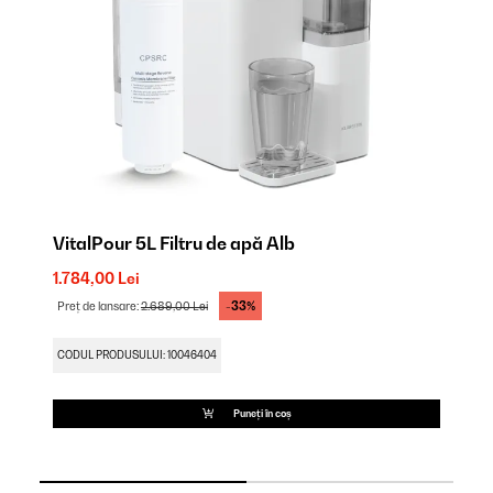
VitalPour 5L Filtru de apă Alb
Vi
1.784,00 Lei
1.
-33%
Preț de lansare:
2.689,00 Lei
Pr
CODUL PRODUSULUI: 10046404
CO
Puneți în coș