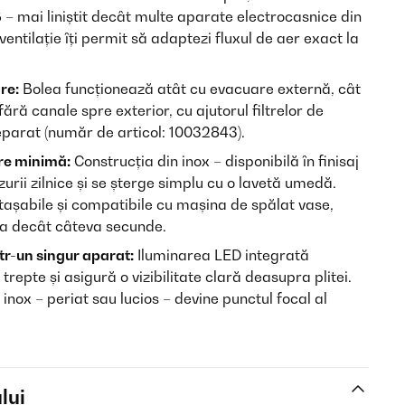
– mai liniștit decât multe aparate electrocasnice din
ventilație îți permit să adaptezi fluxul de aer exact la
are:
Bolea funcționează atât cu evacuare externă, cât
fără canale spre exterior, cu ajutorul filtrelor de
eparat (număr de articol: 10032843).
ere minimă:
Construcția din inox – disponibilă în finisaj
zurii zilnice și se șterge simplu cu o lavetă umedă.
etașabile și compatibile cu mașina de spălat vase,
i ia decât câteva secunde.
ntr-un singur aparat:
Iluminarea LED integrată
trepte și asigură o vizibilitate clară deasupra plitei.
nox – periat sau lucios – devine punctul focal al
lui