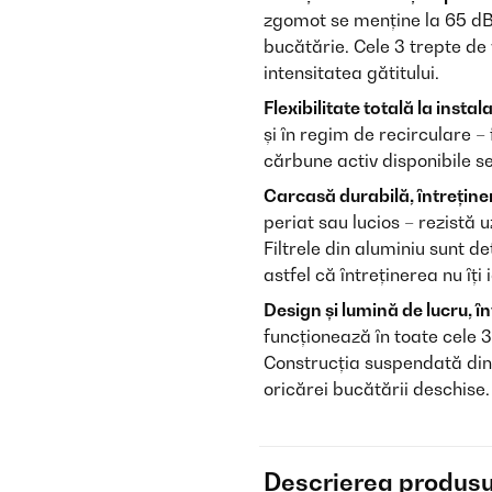
zgomot se menține la 65 dB 
bucătărie. Cele 3 trepte de 
intensitatea gătitului.
Flexibilitate totală la instal
și în regim de recirculare – 
cărbune activ disponibile s
Carcasă durabilă, întrețin
periat sau lucios – rezistă u
Filtrele din aluminiu sunt d
astfel că întreținerea nu îț
Design și lumină de lucru, î
funcționează în toate cele 3 
Construcția suspendată din i
oricărei bucătării deschise.
Descrierea produsu