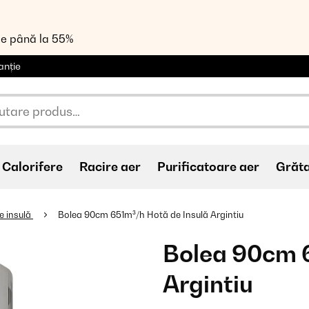
de până la 55%
anție
Calorifere
Racire aer
Purificatoare aer
Grăt
e insulă
Bolea 90cm 651m³/h Hotă de Insulă Argintiu
Bolea 90cm 6
Argintiu