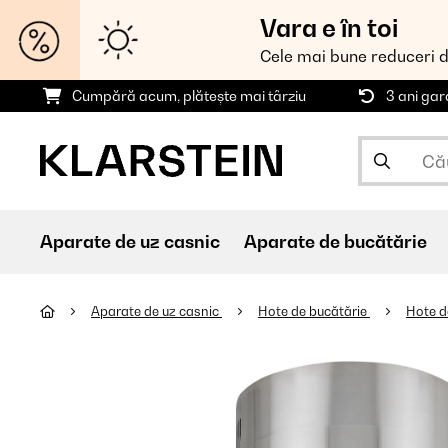
Vara e în toi
Cele mai bune reduceri 
Cumpără acum, plătește mai târziu
3 ani gar
Aparate de uz casnic
Aparate de bucătărie
Aparate de uz casnic
Hote de bucătărie
Hote d