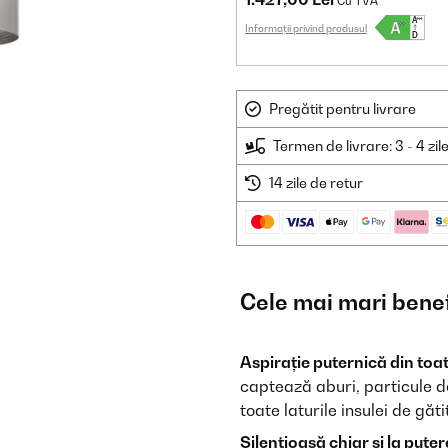
Cu TVA
Informații privind produsul
Pregătit pentru livrare
Termen de livrare: 3 - 4 zil
14 zile de retur
Cele mai mari benef
Aspirație puternică din toate
captează aburi, particule d
toate laturile insulei de găt
Silențioasă chiar și la put