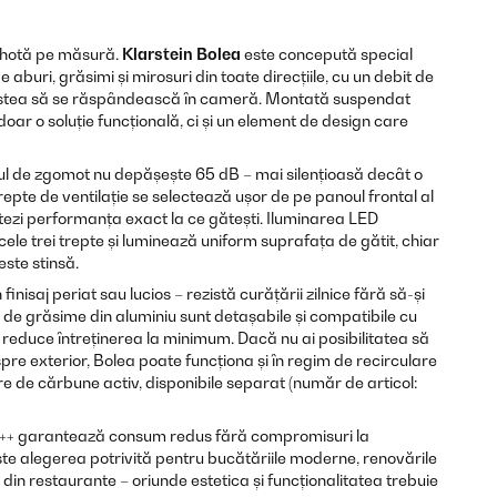
 hotă pe măsură.
Klarstein Bolea
este concepută special
 aburi, grăsimi și mirosuri din toate direcțiile, cu un debit de
cestea să se răspândească în cameră. Montată suspendat
doar o soluție funcțională, ci și un element de design care
lul de zgomot nu depășește 65 dB – mai silențioasă decât o
repte de ventilație se selectează ușor de pe panoul frontal al
ptezi performanța exact la ce gătești. Iluminarea LED
cele trei trepte și luminează uniform suprafața de gătit, chiar
este stinsă.
finisaj periat sau lucios – rezistă curățării zilnice fără să-și
e de grăsime din aluminiu sunt detașabile și compatibile cu
reduce întreținerea la minimum. Dacă nu ai posibilitatea să
pre exterior, Bolea poate funcționa și în regim de recirculare
tre de cărbune activ, disponibile separat (număr de articol:
 A++ garantează consum redus fără compromisuri la
te alegerea potrivită pentru bucătăriile moderne, renovările
din restaurante – oriunde estetica și funcționalitatea trebuie