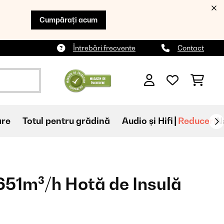
Cumpărați acum
Întrebări frecvente
Contact
are
Totul pentru grădină
Audio și Hifi
Reduceri
N
51m³/h Hotă de Insulă