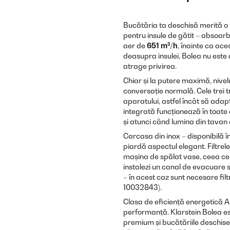
Bucătăria ta deschisă merită o
pentru insule de gătit – absoarbe
aer de
651 m³/h
, înainte ca a
deasupra insulei, Bolea nu este 
atrage privirea.
Chiar și la putere maximă, nive
conversație normală. Cele trei t
aparatului, astfel încât să ada
integrată funcționează în toate 
și atunci când lumina din tavan 
Carcasa din inox – disponibilă în 
piardă aspectul elegant. Filtrel
mașina de spălat vase, ceea ce 
instalezi un canal de evacuare s
– în acest caz sunt necesare fil
10032843).
Clasa de eficiență energetică
performanță. Klarstein Bolea es
premium și bucătăriile deschise 