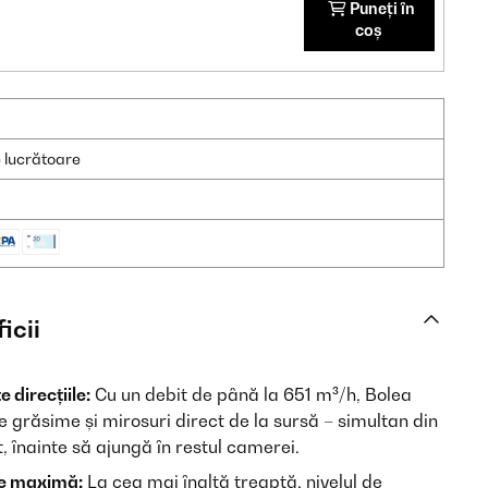
Puneți în
coș
e lucrătoare
icii
 direcțiile:
Cu un debit de până la 651 m³/h, Bolea
e grăsime și mirosuri direct de la sursă – simultan din
it, înainte să ajungă în restul camerei.
ere maximă:
La cea mai înaltă treaptă, nivelul de