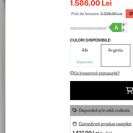
1.586,00 Lei
-3
Preț de lansare:
2.329,00 Lei
Informații privind produsul
CULORI DISPONIBILE:
Alb
Argintiu
Disponibil
Ce înseamnă statusurile?
Disponibil și în altă calitate
Cumpărați produs resigilat
1.427,00 Lei