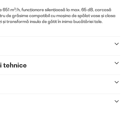
e 651 m³/h, funcționare silențioasă la max. 65 dB, carcasă
iltru de grăsime compatibil cu mașina de spălat vase și clasa
i transformă insula de gătit în inima bucătăriei tale.
i tehnice