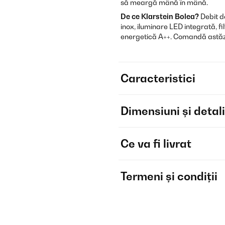
să meargă mână în mână.
De ce Klarstein Bolea?
Debit d
inox, iluminare LED integrată, f
energetică A++. Comandă astăzi ș
Caracteristici
Dimensiuni și detali
Ce va fi livrat
Termeni și condiții