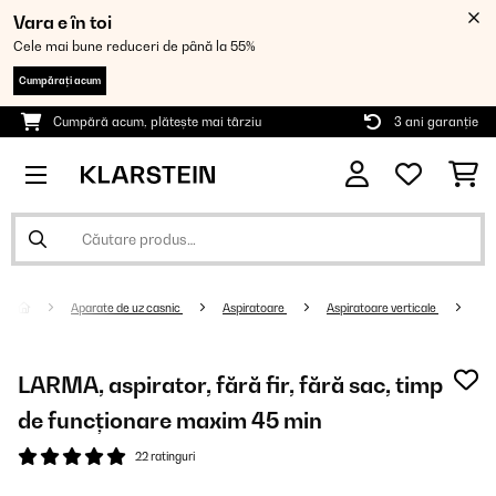
Vara e în toi
Cele mai bune reduceri de până la 55%
Cumpărați acum
Cumpără acum, plătește mai târziu
3 ani garanție
Aparate de uz casnic
Aspiratoare
Aspiratoare verticale
LARMA, aspirator, fără fir, fără sac, timp
de funcționare maxim 45 min
22 ratinguri