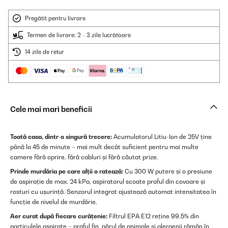
Pregătit pentru livrare
Termen de livrare: 2 - 3 zile lucrătoare
14 zile de retur
Cele mai mari beneficii
Toată casa, dintr-o singură trecere:
Acumulatorul Litiu-Ion de 25V ține
până la 45 de minute – mai mult decât suficient pentru mai multe
camere fără oprire, fără cabluri și fără căutat prize.
Prinde murdăria pe care alții o ratează:
Cu 300 W putere și o presiune
de aspirație de max. 24 kPa, aspiratorul scoate praful din covoare și
rosturi cu ușurință. Senzorul integrat ajustează automat intensitatea în
funcție de nivelul de murdărie.
Aer curat după fiecare curățenie:
Filtrul EPA E12 reține 99,5% din
particulele aspirate – praful fin, părul de animale și alergenii rămân în