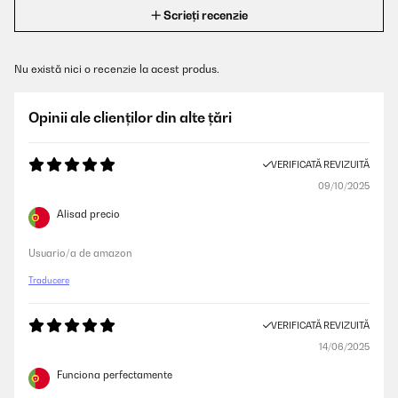
Scrieți recenzie
Nu există nici o recenzie la acest produs.
Opinii ale clienților din alte țări
VERIFICATĂ REVIZUITĂ
09/10/2025
Alisad precio
Usuario/a de amazon
Traducere
VERIFICATĂ REVIZUITĂ
14/06/2025
Funciona perfectamente