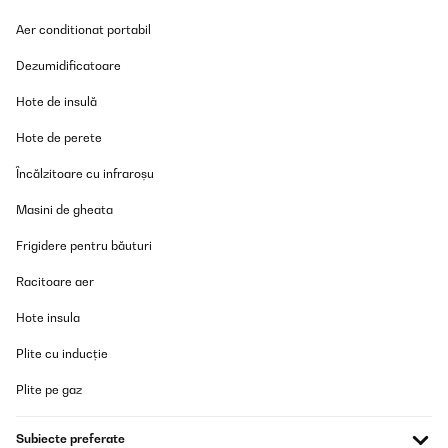
d'accès.j'en suis satisfaite et j'espère qu'il durera plus de 2 ans
car avec d'autres marques , je n'ai jamais dépassé cette durée.
Aer conditionat portabil
Utilisateur d'Amazon
Dezumidificatoare
Traducere
Hote de insulă
VERIFICATĂ REVIZUITĂ
Hote de perete
27/01/2024
Încălzitoare cu infraroșu
Super qualité top du top
Masini de gheata
Pauline
Frigidere pentru băuturi
Traducere
Racitoare aer
Hote insula
VERIFICATĂ REVIZUITĂ
15/12/2023
Plite cu inducție
Just bought this vacuum. So far working good. Delivered
promptly. Hope it will last long.
Plite pe gaz
Shah
Subiecte preferate