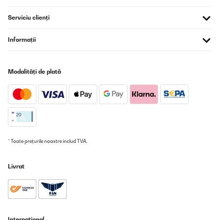
Traducere
Serviciu clienți
VERIFICATĂ REVIZUITĂ
25/11/2023
Informații
Aufwand und Nutzen. Für gelegentlichen Gebrauch vollkommen
ausreichend ,sowohl der Akku als auch der Abfallbehälter.
Modalități de plată
Amazon-Benutzer
Traducere
VERIFICATĂ REVIZUITĂ
26/08/2023
* Toate prețurile noastre includ TVA.
Unfortunately the seller used UPS to ship and as always, UPS
screwed up. It did eventually arrive of course.The packing could
have been better, as the bottom of the box was undone and it
Livrat
was luck that nothing fell out.The one disappointing thing is that
it comes with a European 2 pin wall wart, not a std. UK one or an
adaptor for UK outlets.Being picky - the manual is adequate, but
they really ought to have known that it's a vacuum cleaner, *not*
a hoover. "Hoover" is a trade name - not generic.The unit is a little
heavy, but manageable. The tools are adequate and the one
really good thing is that it picks up small pieces of cat litter and
Internațional