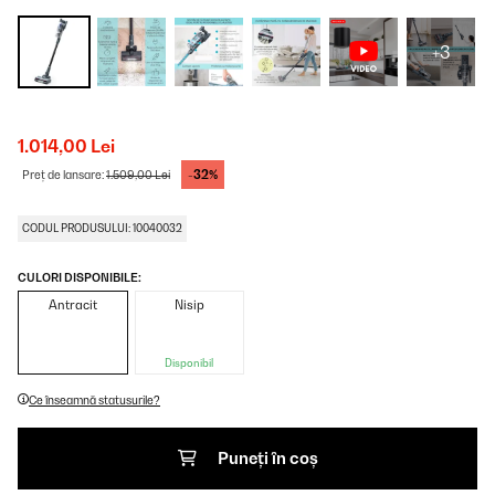
+3
1.014,00 Lei
-32%
Preț de lansare:
1.509,00 Lei
CODUL PRODUSULUI: 10040032
CULORI DISPONIBILE:
Antracit
Nisip
Disponibil
Ce înseamnă statusurile?
Puneți în coș