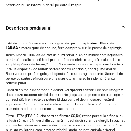
rezervor, nu se întorc în aerul pe care îl respiri.
Descrierea produsului
Uită de cabluri încurcate și prize greu de găsit –
aspiratorul Klarstein
LARMA
e mereu gata de acțiune, fără compromisuri la putere de aspirație.
Acumulatorul Litiu-Ion de 25V asigură până la 45 de minute de funcționare
continuă – suficient să treci prin toată casa dintr-o singură sesiune. Cu o
simplă apăsare de buton, în doar 3 secunde transformi aspiratorul vertical
într-un dispozitiv de mână: perfect pentru canapele, scări și mașina ta.
Rezervorul de praf se golește higienic, fără să atingi murdăria. Suportul de
perete cu stație de încărcare ține aspiratorul mereu la îndemână și cu
bateria plină.
Dacă ai animale de companie acasă, vei aprecia senzorul de praf integrat:
detectează automat nivelul de murdărie și ajustează puterea de aspirație în
consecință. Trei trepte de putere îți dau control deplin asupra fiecărei
suprafețe. Peria motorizată cu iluminare LED scoate la iveală tot ce se
ascunde în colțuri întunecate sau sub mobilă.
Filtrul HEPA (EPA E12, eficiență de filtrare 99,5%) reține particulele fine și nu
le lasă să revină în aerul din cameră – ideal dacă suferi de alergii. În pachet
sunt incluse două accesorii – duza pentru rosturi și peria pentru mobilă. În
plus, acumulatorul este interschimbabil, astfel că poți extinde oricând