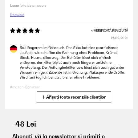
Usuario/a de amazon
Traducere
VERIFICATĂ REVIZUITĂ
12/02/2025
Seit längerem im Gebrauch. Der Akku hat eine ausreichende
Laufzeit. wir schaffen die Wohnung ohne Probleme. Krümel,
Staub, Haare, alles weg. Der Behälter lässt sich einfach
entleeren, der Filter bleibt auch nach längerer zeittohne
Verstopfung. Der Auffangbehälter usw lässt sich auch gut unter
Wasser reinigen. Zubehör ist in Ordnung. Platzsparende Größe.
Wird fast täglich benutzt, bisher ohne Probleme.
Amazon-Benutzer
Afișați toate recenziile clienților
Traducere
VERIFICATĂ REVIZUITĂ
31/10/2024
-48 Lei
Der Staubsauger ist gut für zwischendurch zu saugen. Aber die
Akkulaufzeit könnte besser sein
Abonați-vă la newsletter și primiți o