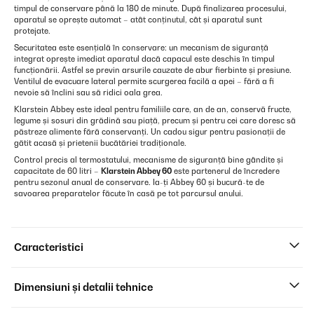
timpul de conservare până la 180 de minute. După finalizarea procesului,
aparatul se oprește automat – atât conținutul, cât și aparatul sunt
protejate.
Securitatea este esențială în conservare: un mecanism de siguranță
integrat oprește imediat aparatul dacă capacul este deschis în timpul
funcționării. Astfel se previn arsurile cauzate de abur fierbinte și presiune.
Ventilul de evacuare lateral permite scurgerea facilă a apei – fără a fi
nevoie să înclini sau să ridici oala grea.
Klarstein Abbey este ideal pentru familiile care, an de an, conservă fructe,
legume și sosuri din grădină sau piață, precum și pentru cei care doresc să
păstreze alimente fără conservanți. Un cadou sigur pentru pasionații de
gătit acasă și prietenii bucătăriei tradiționale.
Control precis al termostatului, mecanisme de siguranță bine gândite și
capacitate de 60 litri –
Klarstein Abbey 60
este partenerul de încredere
pentru sezonul anual de conservare. Ia-ți Abbey 60 și bucură-te de
savoarea preparatelor făcute în casă pe tot parcursul anului.
Caracteristici
Dimensiuni și detalii tehnice