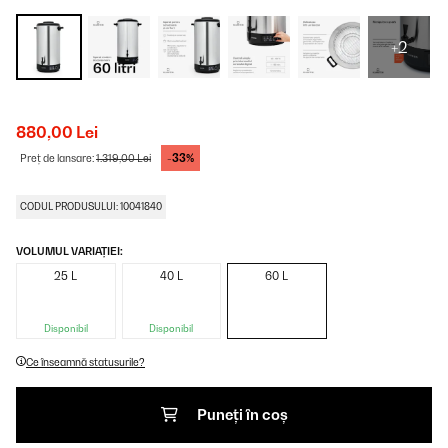
+2
880,00 Lei
-33%
Preț de lansare:
1.319,00 Lei
CODUL PRODUSULUI: 10041840
VOLUMUL VARIAȚIEI:
25 L
40 L
60 L
Disponibil
Disponibil
Ce înseamnă statusurile?
Puneți în coș