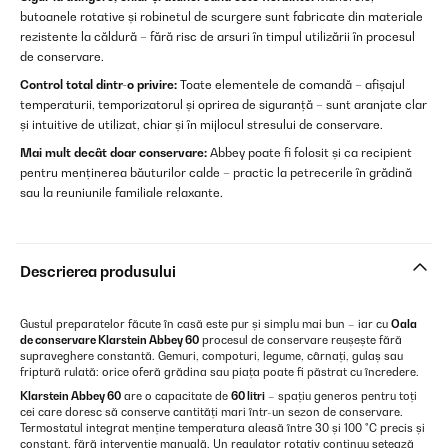
butoanele rotative și robinetul de scurgere sunt fabricate din materiale
rezistente la căldură – fără risc de arsuri în timpul utilizării în procesul
de conservare.
Control total dintr-o privire:
Toate elementele de comandă – afișajul
temperaturii, temporizatorul și oprirea de siguranță – sunt aranjate clar
și intuitive de utilizat, chiar și în mijlocul stresului de conservare.
Mai mult decât doar conservare:
Abbey poate fi folosit și ca recipient
pentru menținerea băuturilor calde – practic la petrecerile în grădină
sau la reuniunile familiale relaxante.
Descrierea produsului
Gustul preparatelor făcute în casă este pur și simplu mai bun – iar cu
Oala
de conservare Klarstein Abbey 60
procesul de conservare reușește fără
supraveghere constantă. Gemuri, compoturi, legume, cârnați, gulaș sau
friptură rulată: orice oferă grădina sau piața poate fi păstrat cu încredere.
Klarstein Abbey 60
are o capacitate de
60 litri
– spațiu generos pentru toți
cei care doresc să conserve cantități mari într-un sezon de conservare.
Termostatul integrat menține temperatura aleasă între 30 și 100 °C precis și
constant, fără intervenție manuală. Un regulator rotativ continuu setează