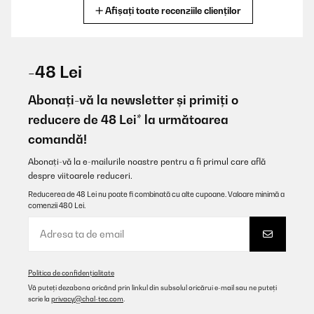
Afișați toate recenziile clienților
Traducere
VERIFICATĂ REVIZUITĂ
26/10/2025
-48 Lei
Top Gerät, einfach im Gebrauch und sehr gutes Preis-Leistung-
Verhältnis
Abonați-vă la newsletter și primiți o
reducere de 48 Lei* la următoarea
Amazon-Benutzer
comandă!
Traducere
Abonați-vă la e-mailurile noastre pentru a fi primul care află
despre viitoarele reduceri.
VERIFICATĂ REVIZUITĂ
15/10/2025
Reducerea de 48 Lei nu poate fi combinată cu alte cupoane. Valoare minimă a
comenzii 480 Lei.
Der Klarstein Lady Marmalade Einkochautomat ist einfach zu
bedienen und heizt schnell auf. Ideal zum Einkochen von
Marmelade, Saft oder Gemüse. Das Fassungsvermögen ist
großzügig, die Verarbeitung solide. Ein kleiner Nachteil ist die
Temperaturregelung, sie könnte präziser sein. Insgesamt ein
empfehlenswerter Einkochtopf für Hobbyköche.
Politica de confidențialitate
Vă puteți dezabona oricând prin linkul din subsolul oricărui e-mail sau ne puteți
Amazon-Benutzer
scrie la
privacy@chal-tec.com
.
Traducere