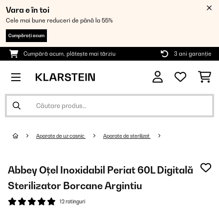
Vara e în toi
Cele mai bune reduceri de până la 55%
Cumpărați acum
Cumpără acum, plătește mai târziu
3 ani garanție
Aparate de uz casnic
Aparate de sterilizat
Abbey Oțel Inoxidabil Periat 60L Digitală
Sterilizator Borcane Argintiu
12 ratinguri