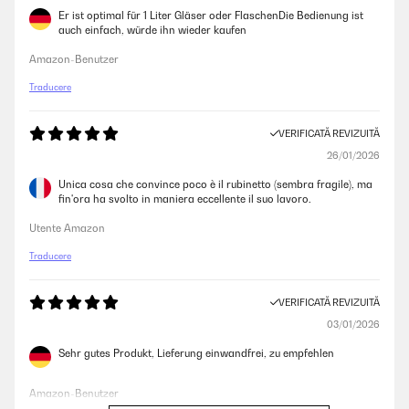
Er ist optimal für 1 Liter Gläser oder FlaschenDie Bedienung ist
auch einfach, würde ihn wieder kaufen
Amazon-Benutzer
Traducere
VERIFICATĂ REVIZUITĂ
26/01/2026
Unica cosa che convince poco è il rubinetto (sembra fragile), ma
fin'ora ha svolto in maniera eccellente il suo lavoro.
Utente Amazon
Traducere
VERIFICATĂ REVIZUITĂ
03/01/2026
Sehr gutes Produkt, Lieferung einwandfrei, zu empfehlen
Amazon-Benutzer