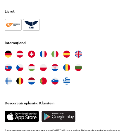
auch Lebensmittelverwertung.
Livrat
Amazon-Benutzer
Traducere
VERIFICATĂ REVIZUITĂ
Internațional
14/05/2023
Tras recibirlo y probarlo en una celebración familiar. Debo decir
que estoy muy contento con este calentador de agua. Es muy
sencillo y fácil de usar, simplemente rellenas el deposito, ajustas
la temperatura y listo.Nos ha permitido servir sin problemas
bebida caliente en una celebración familiar, manteniendo la
temperatura en todo momento, al ser de acero inoxidable la
bebida no tenia ningún sabor. Tiene un tapón para la salida que
hace muy cómodo servir la bebida.El elemento ideal para la
cocina, donde necesites por ejemplo mucha agua caliente para
comidas, infusiones....Muy contento!!!
Descărcați aplicația Klarstein
Usuario/a de amazon
Traducere
VERIFICATĂ REVIZUITĂ
Această pagină este protejată de reCAPTCHA și se aplică
Politica de confidențialitate
și