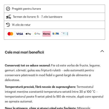
Pregătit pentru livrare
Termen de livrare: 5 - 7 zile lucrătoare
14 zile de retur
Cele mai mari beneficii
Conservați tot ce aduce sezonul:
Fie că este vorba de fructe, legume,
gemuri, cârnați, gulaș sau friptură rulată – oala automată pentru
conservare păstrează în mod fiabil o gamă largă de alimente și
delicatese.
Temperatură precisă, fără nevoie de supraveghere:
Termostatul
integrat menține constantă temperatura setată între 30 și 100 °C –
temporizatorul poate fi setat până la 180 de minute, după care aparatul
se oprește automat.
Sigur la atingere, chiar și atunci când este fierbinte:
Mânerele,