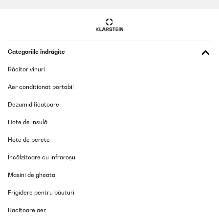
VERIFICATĂ REVIZUITĂ
13/09/2025
Categoriile îndrăgite
This is a good product but it is quite big
Răcitor vinuri
Amazon user
Aer conditionat portabil
Traducere
Dezumidificatoare
VERIFICATĂ REVIZUITĂ
Hote de insulă
16/09/2024
Hote de perete
Très bon produit et très grande capacité suivant la taille des pots
utilisésJe le conseille
Încălzitoare cu infraroșu
Utilisateur d'Amazon
Masini de gheata
Traducere
Frigidere pentru băuturi
VERIFICATĂ REVIZUITĂ
Racitoare aer
12/08/2024