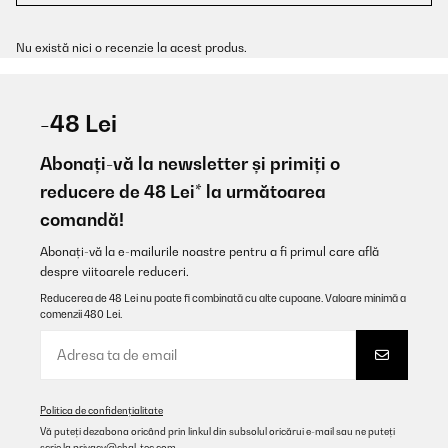
Nu există nici o recenzie la acest produs.
-48 Lei
Abonați-vă la newsletter și primiți o
reducere de 48 Lei* la următoarea
comandă!
Abonați-vă la e-mailurile noastre pentru a fi primul care află
despre viitoarele reduceri.
Reducerea de 48 Lei nu poate fi combinată cu alte cupoane. Valoare minimă a
comenzii 480 Lei.
Politica de confidențialitate
Vă puteți dezabona oricând prin linkul din subsolul oricărui e-mail sau ne puteți
scrie la
privacy@chal-tec.com
.