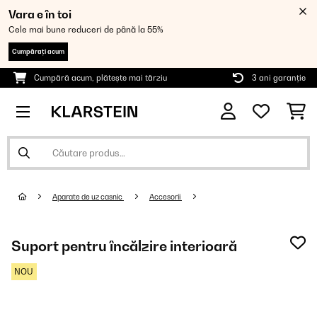
Vara e în toi
Cele mai bune reduceri de până la 55%
Cumpărați acum
Cumpără acum, plătește mai târziu
3 ani garanție
Aparate de uz casnic
Accesorii
Suport pentru încălzire interioară
NOU