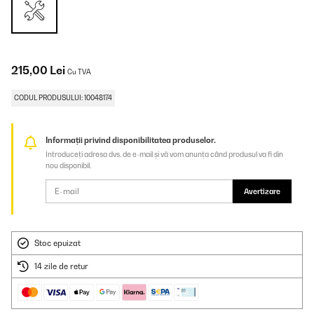
215,00 Lei
Cu TVA
CODUL PRODUSULUI: 10048174
Informații privind disponibilitatea produselor.
Introduceți adresa dvs. de e-mail și vă vom anunța când produsul va fi din
nou disponibil.
Avertizare
Stoc epuizat
14 zile de retur