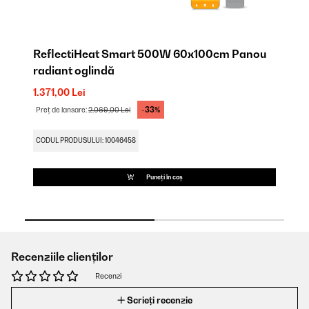
u
ReflectiHeat Smart 500W 60x100cm Panou
R
radiant oglindă
ra
1.371,00 Lei
1.
-33%
Preț de lansare:
2.069,00 Lei
Pr
CODUL PRODUSULUI: 10046458
CO
Puneți în coș
Recenziile clienților
Recenzi
Scrieți recenzie