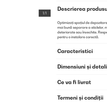
Descrierea produsu
1/1
Optimizați spațiul de depozitare 
mai bună separare a sticlelor, m
deteriorate sau învechite. Respe
pentru o instalare corectă.
Caracteristici
Dimensiuni și detali
Ce va fi livrat
Termeni și condiții