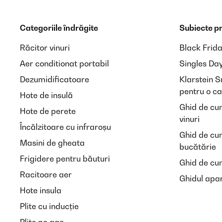
Categoriile îndrăgite
Subiecte p
Răcitor vinuri
Black Frid
Aer conditionat portabil
Singles Da
Dezumidificatoare
Klarstein 
pentru o ca
Hote de insulă
Ghid de cu
Hote de perete
vinuri
Încălzitoare cu infraroșu
Ghid de cu
Masini de gheata
bucătărie
Frigidere pentru băuturi
Ghid de cum
Racitoare aer
Ghidul apar
Hote insula
Plite cu inducție