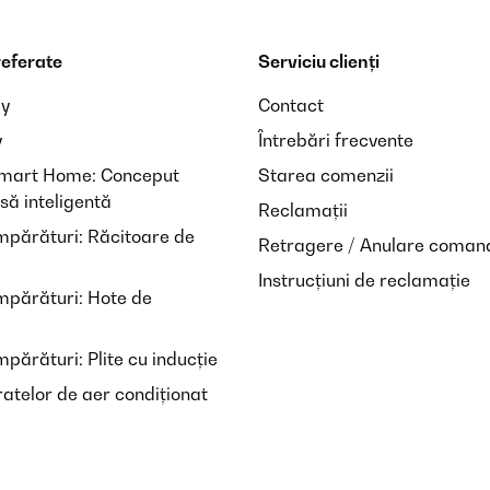
referate
Serviciu clienți
ay
Contact
y
Întrebări frecvente
Smart Home: Conceput
Starea comenzii
să inteligentă
Reclamații
mpărături: Răcitoare de
Retragere / Anulare coman
Instrucțiuni de reclamație
mpărături: Hote de
părături: Plite cu inducție
atelor de aer condiționat