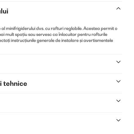
lui
al minifrigiderului dvs. cu rafturi reglabile. Acestea permit o
ai mult spațiu sau servesc ca înlocuitor pentru rafturile
ctați instrucțiunile generale de instalare și avertismentele
i tehnice