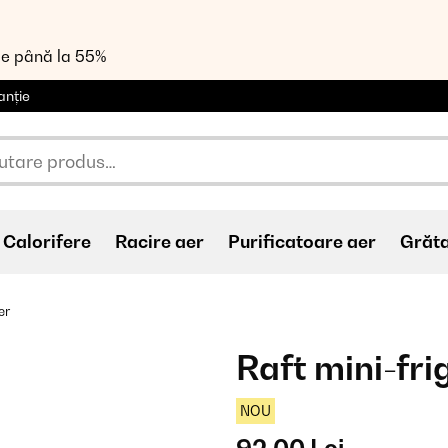
de până la 55%
anție
Calorifere
Racire aer
Purificatoare aer
Grăt
er
Raft mini-fri
NOU