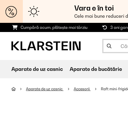
Vara e în toi
Cele mai bune reduceri 
Cumpără acum, plătește mai târziu
3 ani gar
Aparate de uz casnic
Aparate de bucătărie
Aparate de uz casnic
Accesorii
Raft mini-frigid