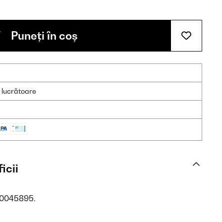
Puneți în coș
e lucrătoare
icii
 10045895.