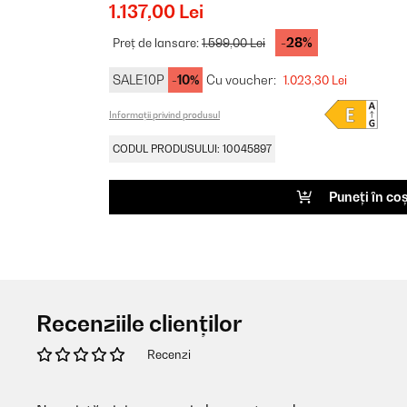
1.137,00 Lei
-28%
Preț de lansare:
1.599,00 Lei
SALE10P
-10%
Cu voucher:
1.023,30 Lei
Informații privind produsul
CODUL PRODUSULUI: 10045897
Puneți în co
Recenziile clienților
Recenzi