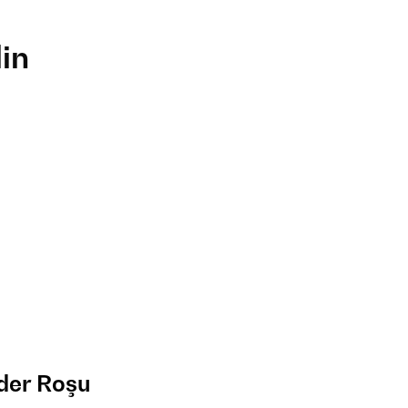
din
der Roşu