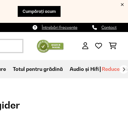
Cumpărați acum
Întrebări frecvente
Contact
are
Totul pentru grădină
Audio și Hifi
Reduceri
N
gider