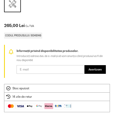
265,00 Lei
Cu TVA
CODUL PRODUSULUI: 10048146
Informații privind disponibilitatea produselor.
Introduceți adresa dvs. de e-mail și vă vom anunța când produsul va fi din
nou disponibil.
Avertizare
Stoc epuizat
14 zile de retur