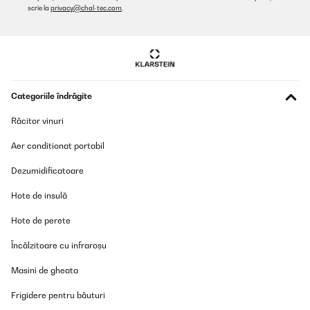
scrie la
privacy@chal-tec.com
.
Categoriile îndrăgite
Răcitor vinuri
Aer conditionat portabil
Dezumidificatoare
Hote de insulă
Hote de perete
Încălzitoare cu infraroșu
Masini de gheata
Frigidere pentru băuturi