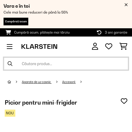
Vara e în toi
Cele mai bune reduceri de până la 55%
Cumpărați acum
Cumpără acum, plătește mai târziu
3 ani garanție
Aparate de uz casnic
Accesorii
Picior pentru mini-frigider
NOU