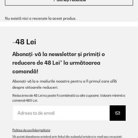
Nu există nici o recenzie la acest produs.
-48 Lei
Abonați-vă la newsletter și primiți o
reducere de 48 Lei* la următoarea
comandă!
Abonați-vă la e-mailurile noastre pentru a fi primul care află
despre viitoarele reduceri.
Reducerea de 48 Lei nu poate fi combinată cu alte cupoane. Valoare minimă a
comenzii 480 Lei.
Politica de confidențialitate
Vă puteți dezabona oricând prin linkul din subsolul oricărui e-mail sau ne puteți