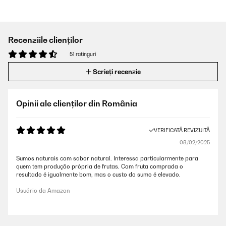
Recenziile clienților
51 ratinguri
Scrieți recenzie
Opinii ale clienților din România
VERIFICATĂ REVIZUITĂ
08/02/2025
Sumos naturais com sabor natural. Interessa particularmente para
quem tem produção própria de frutas. Com fruta comprada o
resultado é igualmente bom, mas o custo do sumo é elevado.
Usuário da Amazon