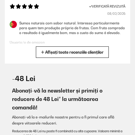
VERIFICATĂ REVIZUITĂ
08/02/2025
Sumos naturais com sabor natural. Interessa particularmente
para quem tem produção própria de frutas. Com fruta comprada
o resultado é igualmente bom, mas o custo do sumo é elevado.
Usuario/a de amazon
Afișați toate recenziile clienților
Traducere
VERIFICATĂ REVIZUITĂ
19/01/2025
-48 Lei
Alles gut, gerne wieder mal
Abonați-vă la newsletter și primiți o
Amazon-Benutzer
reducere de 48 Lei* la următoarea
comandă!
Traducere
Abonați-vă la e-mailurile noastre pentru a fi primul care află
VERIFICATĂ REVIZUITĂ
despre viitoarele reduceri.
15/12/2024
Reducerea de 48 Lei nu poate fi combinată cu alte cupoane. Valoare minimă a