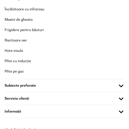
suis très satisfaite de cet achat...
Încălzitoare cu infraroșu
Utilisateur d'Amazon
Masini de gheata
Traducere
Frigidere pentru băuturi
VERIFICATĂ REVIZUITĂ
Racitoare aer
24/07/2023
Hote insula
Très bon produit grande capacité Inox partout très bien pour
passer au lave-vaisselle
Plite cu inducție
Utilisateur d'Amazon
Plite pe gaz
Traducere
Subiecte preferate
VERIFICATĂ REVIZUITĂ
15/11/2022
Serviciu clienți
Un extracteur que nous avons utilisé pour faire des gelées et des
compotes. Nous sommes bluffés par le résultat et c’est bien plus
Informații
facile qu’à la main.
Utilisateur d'Amazon