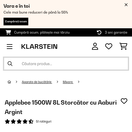
Vara e în toi
Cele mai bune reduceri de până la 55%
Cumpărați acum
Cumpără acum, plătește mai târziu
3 ani garanție
Aparate de bucătărie
Mixere
Applebee 1500W 8L Storcător cu Aaburi
Argint
51 ratinguri