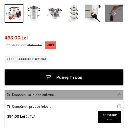
+3
463,00 Lei
-38%
Preț de lansare:
759,00 Lei
CODUL PRODUSULUI: 10031478
Puneți în coș
Disponibil și în altă calitate
Cumpărați produs folosit
Puneți în
394,00 Lei
Cu TVA
coș