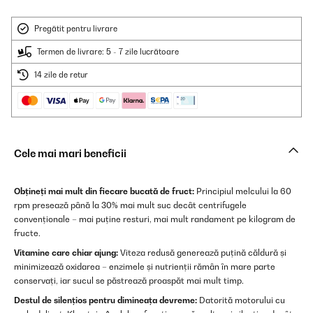
Pregătit pentru livrare
Termen de livrare: 5 - 7 zile lucrătoare
14 zile de retur
Cele mai mari beneficii
Obțineți mai mult din fiecare bucată de fruct:
Principiul melcului la 60
rpm presează până la 30% mai mult suc decât centrifugele
convenționale – mai puține resturi, mai mult randament pe kilogram de
fructe.
Vitamine care chiar ajung:
Viteza redusă generează puțină căldură și
minimizează oxidarea – enzimele și nutrienții rămân în mare parte
conservați, iar sucul se păstrează proaspăt mai mult timp.
Destul de silențios pentru dimineața devreme:
Datorită motorului cu