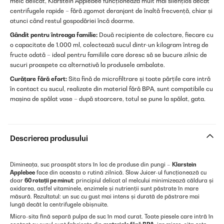
melc delicat, Klarstein Applebee funcționează mult mai silențios decât
centrifugele rapide – fără zgomot deranjant de înaltă frecvență, chiar și
atunci când restul gospodăriei încă doarme.
Gândit pentru întreaga familie:
Două recipiente de colectare, fiecare cu
o capacitate de 1.000 ml, colectează sucul dintr-un kilogram întreg de
fructe odată – ideal pentru familiile care doresc să se bucure zilnic de
sucuri proaspete ca alternativă la produsele ambalate.
Curățare fără efort:
Sita fină de microfiltrare și toate părțile care intră
în contact cu sucul, realizate din material fără BPA, sunt compatibile cu
mașina de spălat vase – după stoarcere, totul se pune la spălat, gata.
Descrierea produsului
Dimineața, suc proaspăt stors în loc de produse din pungi –
Klarstein
Applebee
face din aceasta o rutină zilnică. Slow Juicer-ul funcționează cu
doar
60 rotații pe minut
: principiul delicat al melcului minimizează căldura și
oxidarea, astfel vitaminele, enzimele și nutrienții sunt păstrate în mare
măsură. Rezultatul: un suc cu gust mai intens și durată de păstrare mai
lungă decât la centrifugele obișnuite.
Micro-sita fină separă pulpa de suc în mod curat. Toate piesele care intră în