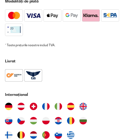
Modalități de plată
Traducere
VERIFICATĂ REVIZUITĂ
26/09/2022
Cet extracteur est très bien De bonne taille correspond
parfaitement à la description Je recommande
* Toate prețurile noastre includ TVA.
Utilisateur d'Amazon
Livrat
Traducere
VERIFICATĂ REVIZUITĂ
14/09/2022
Internațional
wir verwenden den Applebee zum entsaften unserer Früchte aus
dem eigenen Garten und sind sehr zufrieden damit..
Amazon-Benutzer
Traducere
VERIFICATĂ REVIZUITĂ