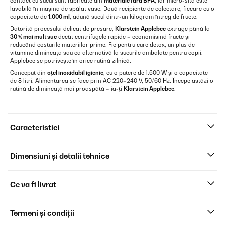
contact cu sucul sunt fabricate din
materiale fără BPA
, iar micro-sita este
lavabilă în mașina de spălat vase. Două recipiente de colectare, fiecare cu o
capacitate de
1.000 ml
, adună sucul dintr-un kilogram întreg de fructe.
Datorită procesului delicat de presare,
Klarstein Applebee
extrage până la
30 % mai mult suc
decât centrifugele rapide – economisind fructe și
reducând costurile materiilor prime. Fie pentru cure detox, un plus de
vitamine dimineața sau ca alternativă la sucurile ambalate pentru copii:
Applebee se potrivește în orice rutină zilnică.
Conceput din
oțel inoxidabil igienic
, cu o putere de 1.500 W și o capacitate
de 8 litri. Alimentarea se face prin AC 220–240 V, 50/60 Hz. Începe astăzi o
rutină de dimineață mai proaspătă – ia-ți
Klarstein Applebee
.
Caracteristici
Dimensiuni și detalii tehnice
Ce va fi livrat
Termeni și condiții