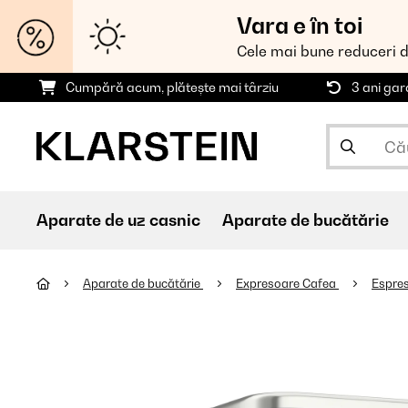
Vara e în toi
Cele mai bune reduceri 
Cumpără acum, plătește mai târziu
3 ani gar
Aparate de uz casnic
Aparate de bucătărie
Aparate de bucătărie
Expresoare Cafea
Espre