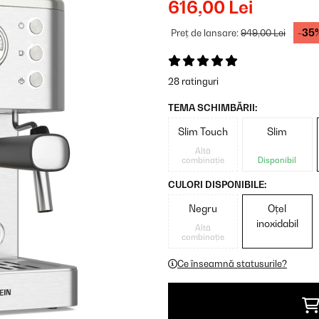
616,00 Lei
-35
Preț de lansare:
949,00 Lei
28 ratinguri
TEMA SCHIMBĂRII:
Slim Touch
Slim
Altă
combinație
Disponibil
CULORI DISPONIBILE:
Negru
Oțel
inoxidabil
Altă
combinație
Ce înseamnă statusurile?