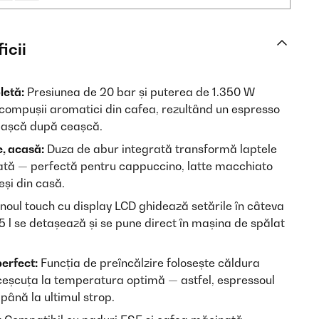
icii
etă:
Presiunea de 20 bar și puterea de 1.350 W
i compușii aromatici din cafea, rezultând un espresso
eașcă după ceașcă.
e, acasă:
Duza de abur integrată transformă laptele
ată — perfectă pentru cappuccino, latte macchiato
eși din casă.
oul touch cu display LCD ghidează setările în câteva
1,5 l se detașează și se pune direct în mașina de spălat
erfect:
Funcția de preîncălzire folosește căldura
ceșcuța la temperatura optimă — astfel, espressoul
până la ultimul strop.