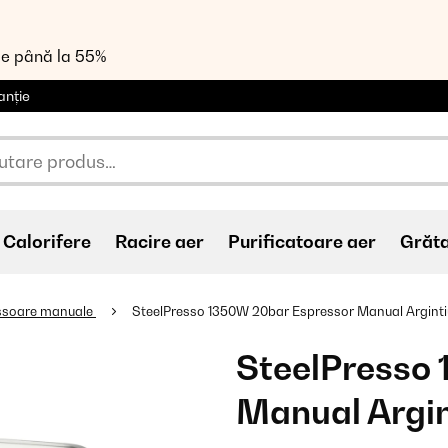
de până la 55%
anție
Calorifere
Racire aer
Purificatoare aer
Grăt
ssoare manuale
SteelPresso 1350W 20bar Espressor Manual Arginti
SteelPresso
Manual Argin