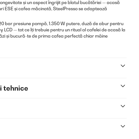
ongevitate și un aspect îngrijit pe blatul bucătăriei — acasă
duri ESE și cafea măcinată, SteelPresso se adaptează
0 bar presiune pompă, 1.350 W putere, duză de abur pentru
LCD — tot ce îți trebuie pentru un ritual al cafelei de acasă la
ăzi și bucură-te de prima cafea perfectă chiar mâine
i tehnice