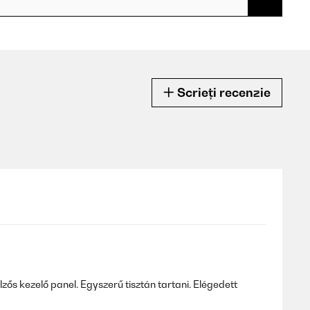
Scrieți recenzie
zős kezelő panel. Egyszerű tisztán tartani. Elégedett