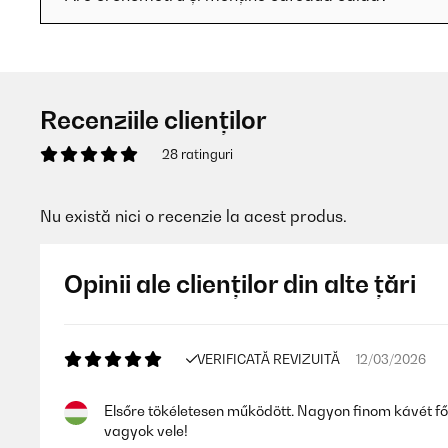
Recenziile clienților
28 ratinguri
Nu există nici o recenzie la acest produs.
Opinii ale clienților din alte țări
VERIFICATĂ REVIZUITĂ
12/03/2026
Elsőre tökéletesen működött. Nagyon finom kávét főzte
vagyok vele!