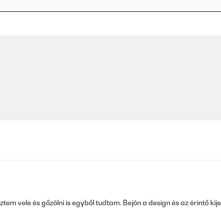
m vele és gőzölni is egyből tudtam. Bejön a design és az érintő kijel