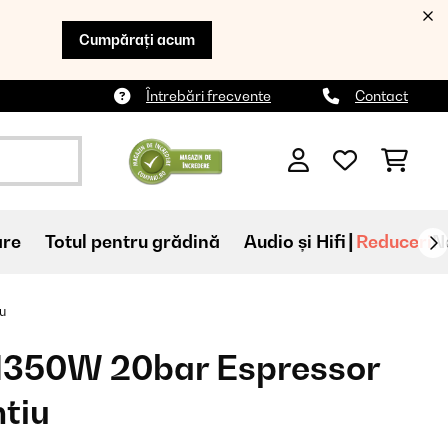
Cumpărați acum
Întrebări frecvente
Contact
are
Totul pentru grădină
Audio și Hifi
Reduceri
N
u
 1350W 20bar Espressor
tiu