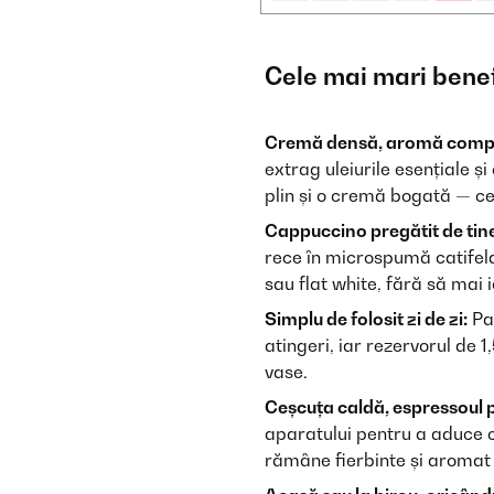
Cele mai mari benef
Cremă densă, aromă compl
extrag uleiurile esențiale ș
plin și o cremă bogată — c
Cappuccino pregătit de tin
rece în microspumă catifel
sau flat white, fără să mai i
Simplu de folosit zi de zi:
Pan
atingeri, iar rezervorul de 
vase.
Ceșcuța caldă, espressoul p
aparatului pentru a aduce 
rămâne fierbinte și aromat 