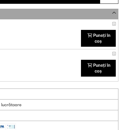
Puneți în
coș
Puneți în
coș
e lucrătoare