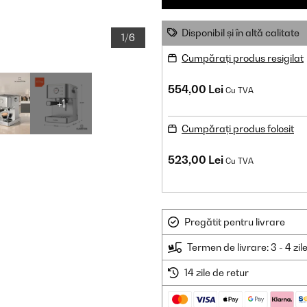
Disponibil și în altă calitate
1/6
Cumpărați produs resigilat
554,00 Lei
Cu TVA
+1
Cumpărați produs folosit
523,00 Lei
Cu TVA
Pregătit pentru livrare
Termen de livrare: 3 - 4 zil
14 zile de retur