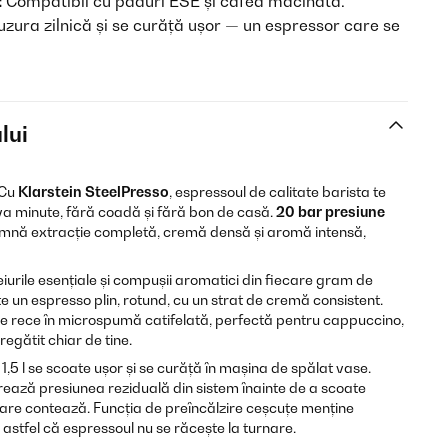
:
Compatibil cu paduri ESE și cafea măcinată.
uzura zilnică și se curăță ușor — un espressor care se
lui
 Cu
Klarstein SteelPresso
, espressoul de calitate barista te
a minute, fără coadă și fără bon de casă.
20 bar presiune
mnă extracție completă, cremă densă și aromă intensă,
iurile esențiale și compușii aromatici din fiecare gram de
 un espresso plin, rotund, cu un strat de cremă consistent.
e rece în microspumă catifelată, perfectă pentru cappuccino,
egătit chiar de tine.
,5 l se scoate ușor și se curăță în mașina de spălat vase.
ează presiunea reziduală din sistem înainte de a scoate
 care contează. Funcția de preîncălzire ceșcuțe menține
astfel că espressoul nu se răcește la turnare.