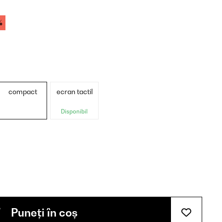
%
compact
ecran tactil
Disponibil
Puneți în coș