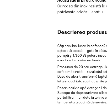
Acasă sau la birou, oricând
Carcasa din inox rezistă la 
potrivește oricărui spațiu.
Descrierea produsu
Câți bani lași lunar la cafenea?
așteaptă acasă — gata în câtev
pompă
și
1.350 W
putere însea
exact ca la o cafenea bună.
Presiunea de 20 bar extrage ule
cafea măcinată — rezultatul este
Duza de abur transformă laptel
latte macchiato sau flat white pr
Rezervorul de apă detașabil de 1
Supapa de depresurizare eliber
portafiltrul — un detaliu tehnic
temperatura optimă de servire, 