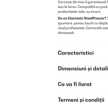
Carcasa din inox îi garantează l
sau la birou. Compatibil cu pa
preferințelor tale, nu invers.
De ce Klarstein SteelPresso?
2
spumare, panou touch cu display 
nivel profesionist. Comandă ast
dimineață.
Caracteristici
Dimensiuni și detali
Ce va fi livrat
Termeni și condiții