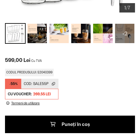
1/7
+2
599,00 Lei
Cu TVA
CODUL PRODUSULUI: 52040399
-55%
COD:
SALE55P
CU VOUCHER:
269,55 LEI
Termeni de utilizare
Puneți în coș