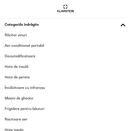
Utilisé pour les latte macchiato avec ma machine à café, juste ce
qu'il me manquait ! Génial, on ne se brûle même plus les mains en
buvant ce brevage chaud ! Super !
Utilisateur d'Amazon
Categoriile îndrăgite
Traducere
Răcitor vinuri
Aer conditionat portabil
Dezumidificatoare
Hote de insulă
Hote de perete
Încălzitoare cu infraroșu
Masini de gheata
Frigidere pentru băuturi
Racitoare aer
Hote insula