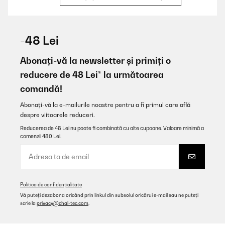
VERIFICATĂ REVIZUITĂ
09/10/2022
-48 Lei
A beaucoup plu à mes amis(et à moi), c'est mon 3ème achat pour
eux ! Agréables au yeux, à la main et aux lèvres
Abonați-vă la newsletter și primiți o
reducere de 48 Lei* la următoarea
Utilisateur d'Amazon
comandă!
Traducere
Abonați-vă la e-mailurile noastre pentru a fi primul care află
despre viitoarele reduceri.
VERIFICATĂ REVIZUITĂ
03/10/2022
Reducerea de 48 Lei nu poate fi combinată cu alte cupoane. Valoare minimă a
comenzii 480 Lei.
Café du matin
Utilisateur d'Amazon
Traducere
Politica de confidențialitate
Vă puteți dezabona oricând prin linkul din subsolul oricărui e-mail sau ne puteți
scrie la
privacy@chal-tec.com
.
VERIFICATĂ REVIZUITĂ
05/03/2019