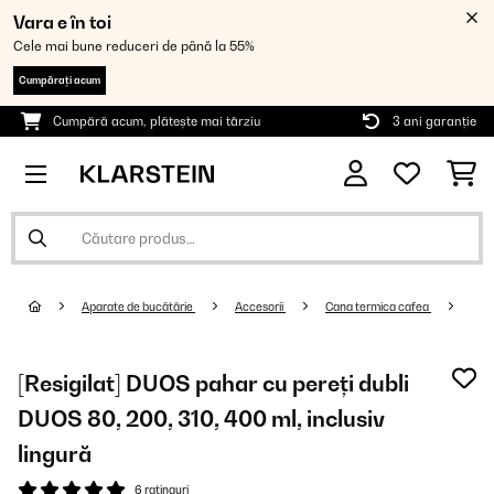
Vara e în toi
Cele mai bune reduceri de până la 55%
Cumpărați acum
Cumpără acum, plătește mai târziu
3 ani garanție
Aparate de bucătărie
Accesorii
Cana termica cafea
[Resigilat] DUOS pahar cu pereți dubli
DUOS 80, 200, 310, 400 ml, inclusiv
lingură
6 ratinguri