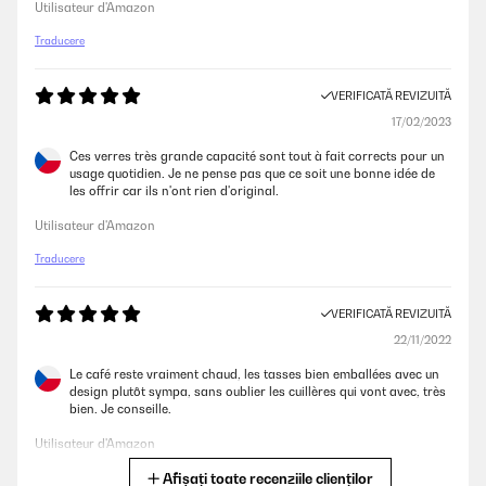
Utilisateur d'Amazon
Traducere
VERIFICATĂ REVIZUITĂ
17/02/2023
Ces verres très grande capacité sont tout à fait corrects pour un
usage quotidien. Je ne pense pas que ce soit une bonne idée de
les offrir car ils n'ont rien d'original.
Utilisateur d'Amazon
Traducere
VERIFICATĂ REVIZUITĂ
22/11/2022
Le café reste vraiment chaud, les tasses bien emballées avec un
design plutôt sympa, sans oublier les cuillères qui vont avec, très
bien. Je conseille.
Utilisateur d'Amazon
Afișați toate recenziile clienților
Traducere