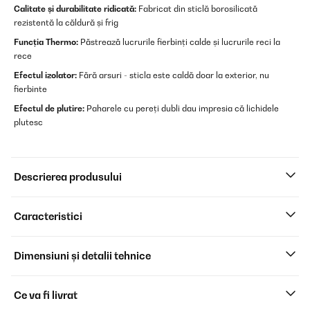
Calitate și durabilitate ridicată:
Fabricat din sticlă borosilicată
rezistentă la căldură și frig
Funcția Thermo:
Păstrează lucrurile fierbinți calde și lucrurile reci la
rece
Efectul izolator
:
Fără arsuri - sticla este caldă doar la exterior, nu
fierbinte
Efectul de plutire:
Paharele cu pereți dubli dau impresia că lichidele
plutesc
Descrierea produsului
Caracteristici
Dimensiuni și detalii tehnice
Ce va fi livrat