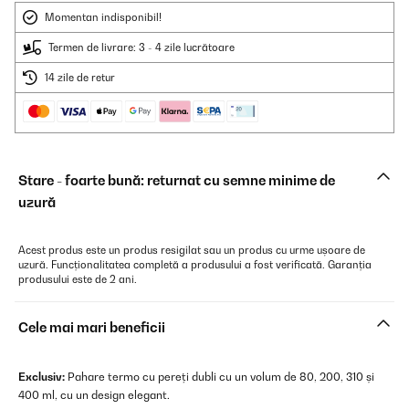
Momentan indisponibil!
Termen de livrare: 3 - 4 zile lucrătoare
14 zile de retur
Stare - foarte bună: returnat cu semne minime de
uzură
Acest produs este un produs resigilat sau un produs cu urme ușoare de
uzură. Funcționalitatea completă a produsului a fost verificată. Garanția
produsului este de 2 ani.
Cele mai mari beneficii
Exclusiv:
Pahare termo cu pereți dubli cu un volum de 80, 200, 310 și
400 ml, cu un design elegant.