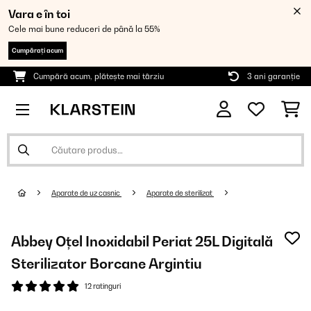
Vara e în toi
Cele mai bune reduceri de până la 55%
Cumpărați acum
Cumpără acum, plătește mai târziu
3 ani garanție
Aparate de uz casnic
Aparate de sterilizat
Abbey Oțel Inoxidabil Periat 25L Digitală
Sterilizator Borcane Argintiu
12 ratinguri