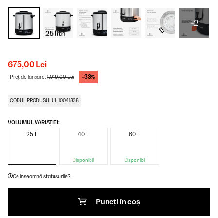
+2
675,00 Lei
-33%
Preț de lansare:
1.019,00 Lei
CODUL PRODUSULUI: 10041838
VOLUMUL VARIAȚIEI:
25 L
40 L
60 L
Disponibil
Disponibil
Ce înseamnă statusurile?
Puneți în coș