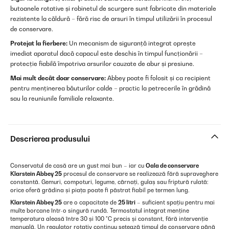
butoanele rotative și robinetul de scurgere sunt fabricate din materiale
rezistente la căldură – fără risc de arsuri în timpul utilizării în procesul
de conservare.
Protejat la fierbere:
Un mecanism de siguranță integrat oprește
imediat aparatul dacă capacul este deschis în timpul funcționării –
protecție fiabilă împotriva arsurilor cauzate de abur și presiune.
Mai mult decât doar conservare:
Abbey poate fi folosit și ca recipient
pentru menținerea băuturilor calde – practic la petrecerile în grădină
sau la reuniunile familiale relaxante.
Descrierea produsului
Conservatul de casă are un gust mai bun – iar cu
Oala de conservare
Klarstein Abbey 25
procesul de conservare se realizează fără supraveghere
constantă. Gemuri, compoturi, legume, cârnați, gulaș sau friptură rulată:
orice oferă grădina și piața poate fi păstrat fiabil pe termen lung.
Klarstein Abbey 25
are o capacitate de
25 litri
– suficient spațiu pentru mai
multe borcane într-o singură rundă. Termostatul integrat menține
temperatura aleasă între 30 și 100 °C precis și constant, fără intervenție
manuală. Un regulator rotativ continuu setează timpul de conservare până