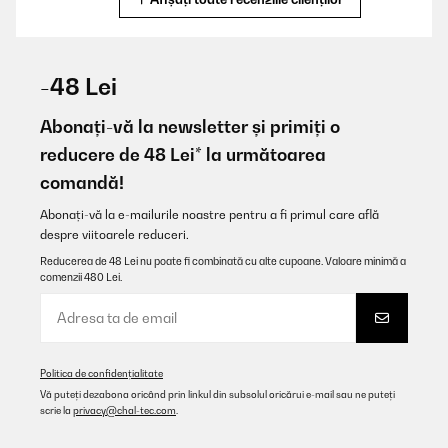
VERIFICATĂ REVIZUITĂ
26/10/2025
-48 Lei
Top Gerät, einfach im Gebrauch und sehr gutes Preis-Leistung-
Verhältnis
Abonați-vă la newsletter și primiți o
reducere de 48 Lei* la următoarea
Amazon-Benutzer
comandă!
Traducere
Abonați-vă la e-mailurile noastre pentru a fi primul care află
despre viitoarele reduceri.
VERIFICATĂ REVIZUITĂ
15/10/2025
Reducerea de 48 Lei nu poate fi combinată cu alte cupoane. Valoare minimă a
comenzii 480 Lei.
Der Klarstein Lady Marmalade Einkochautomat ist einfach zu
bedienen und heizt schnell auf. Ideal zum Einkochen von
Marmelade, Saft oder Gemüse. Das Fassungsvermögen ist
großzügig, die Verarbeitung solide. Ein kleiner Nachteil ist die
Temperaturregelung, sie könnte präziser sein. Insgesamt ein
empfehlenswerter Einkochtopf für Hobbyköche.
Politica de confidențialitate
Vă puteți dezabona oricând prin linkul din subsolul oricărui e-mail sau ne puteți
Amazon-Benutzer
scrie la
privacy@chal-tec.com
.
Traducere