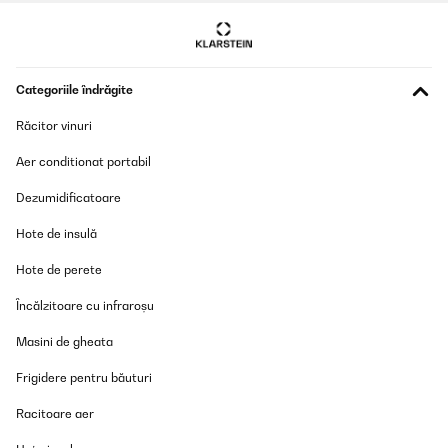
VERIFICATĂ REVIZUITĂ
13/09/2025
Categoriile îndrăgite
This is a good product but it is quite big
Răcitor vinuri
Amazon user
Aer conditionat portabil
Traducere
Dezumidificatoare
VERIFICATĂ REVIZUITĂ
Hote de insulă
16/09/2024
Hote de perete
Très bon produit et très grande capacité suivant la taille des pots
utilisésJe le conseille
Încălzitoare cu infraroșu
Utilisateur d'Amazon
Masini de gheata
Traducere
Frigidere pentru băuturi
VERIFICATĂ REVIZUITĂ
Racitoare aer
12/08/2024