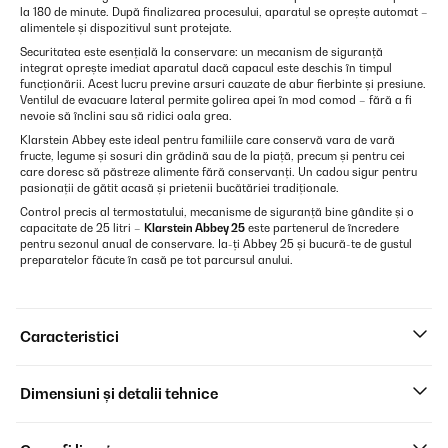
la 180 de minute. După finalizarea procesului, aparatul se oprește automat –
alimentele și dispozitivul sunt protejate.
Securitatea este esențială la conservare: un mecanism de siguranță
integrat oprește imediat aparatul dacă capacul este deschis în timpul
funcționării. Acest lucru previne arsuri cauzate de abur fierbinte și presiune.
Ventilul de evacuare lateral permite golirea apei în mod comod – fără a fi
nevoie să înclini sau să ridici oala grea.
Klarstein Abbey este ideal pentru familiile care conservă vara de vară
fructe, legume și sosuri din grădină sau de la piață, precum și pentru cei
care doresc să păstreze alimente fără conservanți. Un cadou sigur pentru
pasionații de gătit acasă și prietenii bucătăriei tradiționale.
Control precis al termostatului, mecanisme de siguranță bine gândite și o
capacitate de 25 litri –
Klarstein Abbey 25
este partenerul de încredere
pentru sezonul anual de conservare. Ia-ți Abbey 25 și bucură-te de gustul
preparatelor făcute în casă pe tot parcursul anului.
Caracteristici
Dimensiuni și detalii tehnice