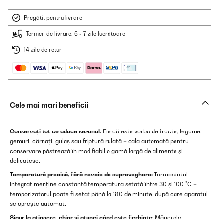
Pregătit pentru livrare
Termen de livrare: 5 - 7 zile lucrătoare
14 zile de retur
Cele mai mari beneficii
Conservați tot ce aduce sezonul:
Fie că este vorba de fructe, legume,
gemuri, cârnați, gulaș sau friptură rulată – oala automată pentru
conservare păstrează în mod fiabil o gamă largă de alimente și
delicatese.
Temperatură precisă, fără nevoie de supraveghere:
Termostatul
integrat menține constantă temperatura setată între 30 și 100 °C –
temporizatorul poate fi setat până la 180 de minute, după care aparatul
se oprește automat.
Sigur la atingere, chiar și atunci când este fierbinte:
Mânerele,