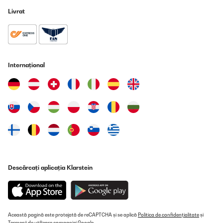
Livrat
Amazon-Benutzer
Traducere
VERIFICATĂ REVIZUITĂ
Internațional
14/05/2023
Tras recibirlo y probarlo en una celebración familiar. Debo decir
que estoy muy contento con este calentador de agua. Es muy
sencillo y fácil de usar, simplemente rellenas el deposito, ajustas
la temperatura y listo.Nos ha permitido servir sin problemas
bebida caliente en una celebración familiar, manteniendo la
temperatura en todo momento, al ser de acero inoxidable la
bebida no tenia ningún sabor. Tiene un tapón para la salida que
hace muy cómodo servir la bebida.El elemento ideal para la
cocina, donde necesites por ejemplo mucha agua caliente para
comidas, infusiones....Muy contento!!!
Descărcați aplicația Klarstein
Usuario/a de amazon
Traducere
VERIFICATĂ REVIZUITĂ
Această pagină este protejată de reCAPTCHA și se aplică
Politica de confidențialitate
și
29/12/2022
Termenii de utilizare
companiei Google.