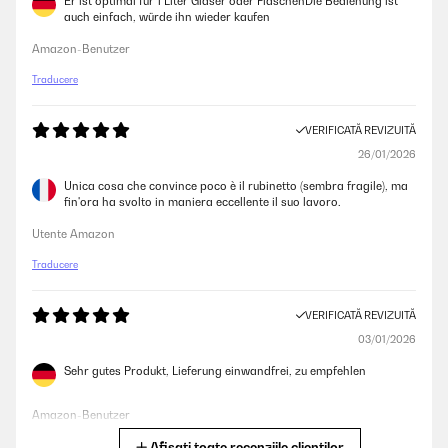
Er ist optimal für 1 Liter Gläser oder FlaschenDie Bedienung ist
auch einfach, würde ihn wieder kaufen
Amazon-Benutzer
Traducere
VERIFICATĂ REVIZUITĂ
26/01/2026
Unica cosa che convince poco è il rubinetto (sembra fragile), ma
fin'ora ha svolto in maniera eccellente il suo lavoro.
Utente Amazon
Traducere
VERIFICATĂ REVIZUITĂ
03/01/2026
Sehr gutes Produkt, Lieferung einwandfrei, zu empfehlen
Amazon-Benutzer
Afișați toate recenziile clienților
Traducere