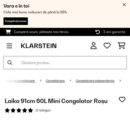
Vara e în toi
Cele mai bune reduceri de până la 55%
Cumpărați acum
Cumpără acum, plătește mai târziu
3 ani garanție
Frigidere și congelatoare
Congelatoare
Congelatoare independente
Laika 91cm 60L Mini Congelator Roșu
21 ratinguri