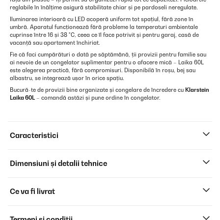
reglabile în înălțime asigură stabilitate chiar și pe pardoseli neregulate.
Iluminarea interioară cu LED acoperă uniform tot spațiul, fără zone în
umbră. Aparatul funcționează fără probleme la temperaturi ambientale
cuprinse între 16 și 38 °C, ceea ce îl face potrivit și pentru garaj, casă de
vacanță sau apartament închiriat.
Fie că faci cumpărături o dată pe săptămână, ții provizii pentru familie sau
ai nevoie de un congelator suplimentar pentru o afacere mică – Laika 60L
este alegerea practică, fără compromisuri. Disponibilă în roșu, bej sau
albastru, se integrează ușor în orice spațiu.
Bucură-te de provizii bine organizate și congelare de încredere cu
Klarstein
Laika 60L
– comandă astăzi și pune ordine în congelator.
Caracteristici
Dimensiuni și detalii tehnice
Ce va fi livrat
Termeni și condiții