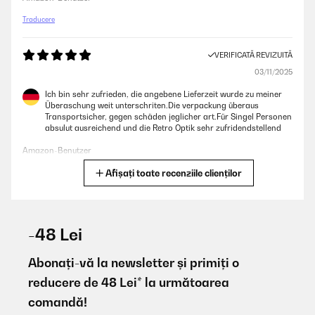
Traducere
VERIFICATĂ REVIZUITĂ
03/11/2025
Ich bin sehr zufrieden, die angebene Lieferzeit wurde zu meiner
Überaschung weit unterschriten.Die verpackung überaus
Transportsicher, gegen schäden jeglicher art.Für Singel Personen
absulut ausreichend und die Retro Optik sehr zufridendstellend
Amazon-Benutzer
Afișați toate recenziile clienților
Traducere
VERIFICATĂ REVIZUITĂ
23/10/2025
-48 Lei
De momento bien, la he puesto en marcha ,para provarla la he
adquirido para mi local diner, estoy a la espera de una pequeña
Abonați-vă la newsletter și primiți o
reforma y la instare finalmente para darle su uso.Gracias...de
reducere de 48 Lei* la următoarea
momento no la tengo en uso.
comandă!
Usuario/a de amazon