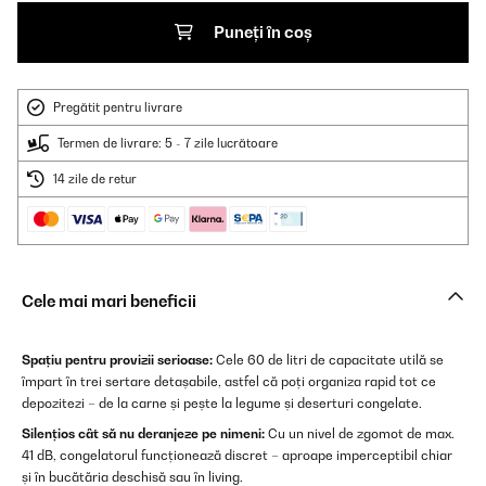
Puneți în coș
Pregătit pentru livrare
Termen de livrare: 5 - 7 zile lucrătoare
14 zile de retur
Cele mai mari beneficii
Spațiu pentru provizii serioase:
Cele 60 de litri de capacitate utilă se
împart în trei sertare detașabile, astfel că poți organiza rapid tot ce
depozitezi – de la carne și pește la legume și deserturi congelate.
Silențios cât să nu deranjeze pe nimeni:
Cu un nivel de zgomot de max.
41 dB, congelatorul funcționează discret – aproape imperceptibil chiar
și în bucătăria deschisă sau în living.