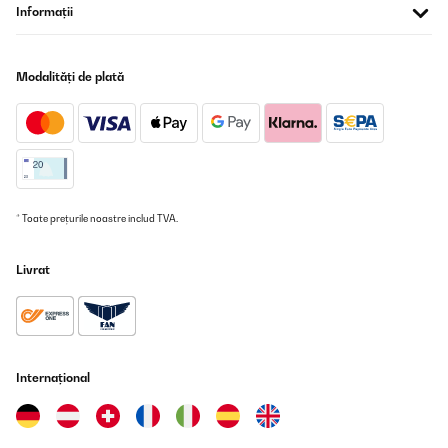
aucun coup bien emballé je suis ravie de mon achat
Informații
Utilisateur d'Amazon
Traducere
Modalități de plată
VERIFICATĂ REVIZUITĂ
01/02/2025
Excellent freezer, very efficient, good drawer space, looks super
in red.
* Toate prețurile noastre includ TVA.
Amazon user
Traducere
Livrat
VERIFICATĂ REVIZUITĂ
11/10/2024
tres déçu 15 h apres l'avoir mis en route j'ai mis des produits dans
les 3 tiroirs 6 heures apres la temperature etait a + plus 10
Internațional
j'attend demain pour voir si devient négative ou pas j'ai
l'impression d'avoir etait annarqué c'est un refrigerateur et non
un congelateur