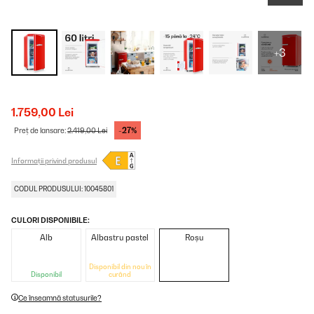
+3
1.759,00 Lei
-27%
Preț de lansare:
2.419,00 Lei
Informații privind produsul
CODUL PRODUSULUI: 10045801
CULORI DISPONIBILE:
Alb
Albastru pastel
Roșu
Disponibil din nou în
Disponibil
curând
Ce înseamnă statusurile?