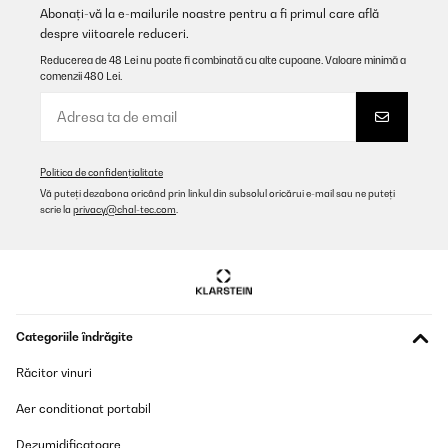
Abonați-vă la e-mailurile noastre pentru a fi primul care află
Traducere
despre viitoarele reduceri.
Reducerea de 48 Lei nu poate fi combinată cu alte cupoane. Valoare minimă a
VERIFICATĂ REVIZUITĂ
comenzii 480 Lei.
14/09/2025
Congelatore arrivato nei tempi previsti, bello e funzionante.
Utente Amazon
Politica de confidențialitate
Vă puteți dezabona oricând prin linkul din subsolul oricărui e-mail sau ne puteți
Traducere
scrie la
privacy@chal-tec.com
.
VERIFICATĂ REVIZUITĂ
09/09/2025
Ottimo,comodissimo siamo soddisfatti
Categoriile îndrăgite
Utente Amazon
Răcitor vinuri
Traducere
Aer conditionat portabil
VERIFICATĂ REVIZUITĂ
Dezumidificatoare