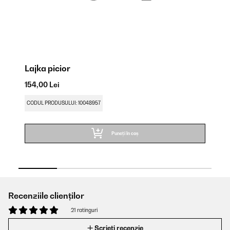
Lajka picior
La
154,00 Lei
15
CODUL PRODUSULUI: 10048957
CO
Puneți în coș
Recenziile clienților
21 ratinguri
Scrieți recenzie