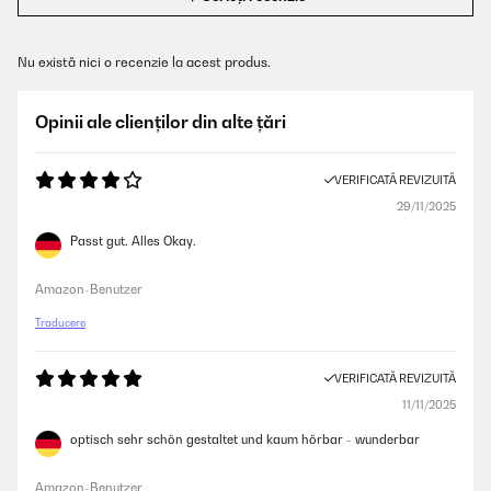
Nu există nici o recenzie la acest produs.
Opinii ale clienților din alte țări
VERIFICATĂ REVIZUITĂ
29/11/2025
Passt gut. Alles Okay.
Amazon-Benutzer
Traducere
VERIFICATĂ REVIZUITĂ
11/11/2025
optisch sehr schön gestaltet und kaum hörbar - wunderbar
Amazon-Benutzer