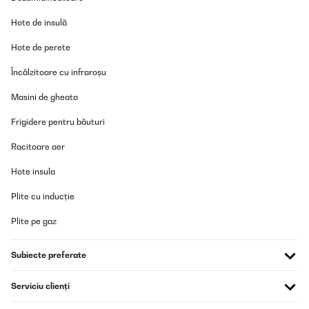
13/08/2025
Hote de insulă
Eine kleine Dulle an der Türkante ist drin. Vielleicht gibt es ja einen
Nachlass?
Hote de perete
Amazon-Benutzer
Încălzitoare cu infraroșu
Traducere
Masini de gheata
VERIFICATĂ REVIZUITĂ
Frigidere pentru băuturi
06/08/2025
Racitoare aer
pour le moment pas branché colis reçue avant la datte prévue
très beau c’est ce que je cherché année 50 livraison parfaite
Hote insula
aucun coup bien emballé je suis ravie de mon achat
Utilisateur d'Amazon
Plite cu inducție
Traducere
Plite pe gaz
VERIFICATĂ REVIZUITĂ
Subiecte preferate
06/08/2025
Serviciu clienți
pour le moment pas branché colis reçue avant la datte prévue
très beau c'est ce que je cherché année 50 livraison parfaite