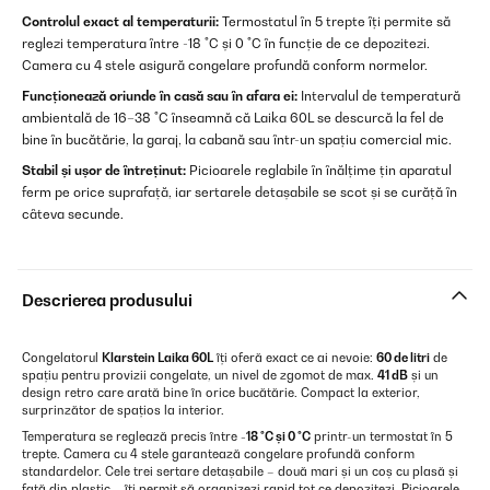
Controlul exact al temperaturii:
Termostatul în 5 trepte îți permite să
reglezi temperatura între -18 °C și 0 °C în funcție de ce depozitezi.
Camera cu 4 stele asigură congelare profundă conform normelor.
Funcționează oriunde în casă sau în afara ei:
Intervalul de temperatură
ambientală de 16–38 °C înseamnă că Laika 60L se descurcă la fel de
bine în bucătărie, la garaj, la cabană sau într-un spațiu comercial mic.
Stabil și ușor de întreținut:
Picioarele reglabile în înălțime țin aparatul
ferm pe orice suprafață, iar sertarele detașabile se scot și se curăță în
câteva secunde.
Descrierea produsului
Congelatorul
Klarstein Laika 60L
îți oferă exact ce ai nevoie:
60 de litri
de
spațiu pentru provizii congelate, un nivel de zgomot de max.
41 dB
și un
design retro care arată bine în orice bucătărie. Compact la exterior,
surprinzător de spațios la interior.
Temperatura se reglează precis între
-18 °C și 0 °C
printr-un termostat în 5
trepte. Camera cu 4 stele garantează congelare profundă conform
standardelor. Cele trei sertare detașabile – două mari și un coș cu plasă și
față din plastic – îți permit să organizezi rapid tot ce depozitezi. Picioarele