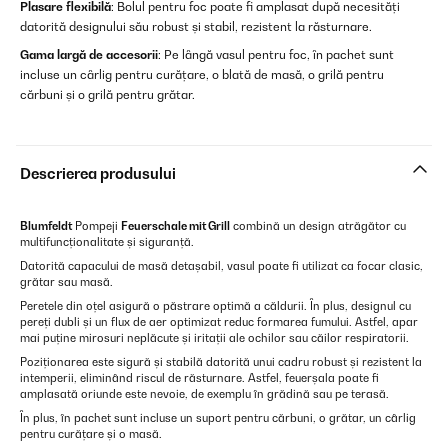
Plasare flexibilă
: Bolul pentru foc poate fi amplasat după necesități
datorită designului său robust și stabil, rezistent la răsturnare.
Gama largă de accesorii
: Pe lângă vasul pentru foc, în pachet sunt
incluse un cârlig pentru curățare, o blată de masă, o grilă pentru
cărbuni și o grilă pentru grătar.
Descrierea produsului
Blumfeldt
Pompeji
Feuerschale mit Grill
combină un design atrăgător cu
multifuncționalitate și siguranță.
Datorită capacului de masă detașabil, vasul poate fi utilizat ca focar clasic,
grătar sau masă.
Peretele din oțel asigură o păstrare optimă a căldurii. În plus, designul cu
pereți dubli și un flux de aer optimizat reduc formarea fumului. Astfel, apar
mai puține mirosuri neplăcute și iritații ale ochilor sau căilor respiratorii.
Poziționarea este sigură și stabilă datorită unui cadru robust și rezistent la
intemperii, eliminând riscul de răsturnare. Astfel, feuerșala poate fi
amplasată oriunde este nevoie, de exemplu în grădină sau pe terasă.
În plus, în pachet sunt incluse un suport pentru cărbuni, o grătar, un cârlig
pentru curățare și o masă.