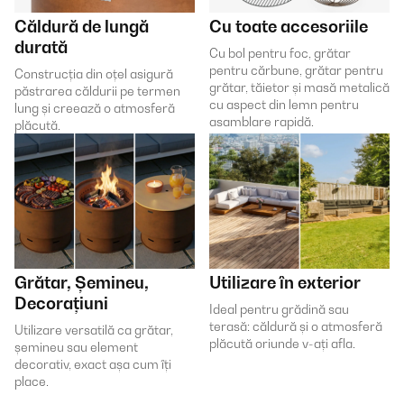
Căldură de lungă
Cu toate accesoriile
durată
Cu bol pentru foc, grătar
pentru cărbune, grătar pentru
Construcția din oțel asigură
grătar, tăietor și masă metalică
păstrarea căldurii pe termen
cu aspect din lemn pentru
lung și creează o atmosferă
asamblare rapidă.
plăcută.
Grătar, Șemineu,
Utilizare în exterior
Decorațiuni
Ideal pentru grădină sau
terasă: căldură și o atmosferă
Utilizare versatilă ca grătar,
plăcută oriunde v-ați afla.
șemineu sau element
decorativ, exact așa cum îți
place.