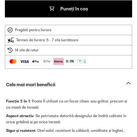
Puneți în coș
Pregătit pentru livrare
Termen de livrare: 5 - 7 zile lucrătoare
14 zile de retur
Cele mai mari beneficii
Funcție 2-în-1
: Poate fi utilizat ca un focar clasic sau grătar, precum și
ca masă de terasă.
Aspect atractiv
: Se potrivește datorită designului de înaltă calitate în
orice grădină și pe orice terasă.
Sigur și rezistent
: Oțel solid, rezistent la căldură, umiditate și îngheț.