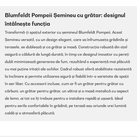
Blumfeldt Pompeii Șemineu cu grătar: designul
întâlnește funcția
Transformă-ți spațiul exterior cu șemineul Blumfeldt Pompeii. Acest
Șemineu versatil, cu un design elegant, care va înfrumuseța grădinile și
terasele, se dublează și ca grătar și masă. Construcția robustă din oțel
asigură o căldură de lungă durată, în timp ce designul inovator cu pereți
dubli minimizează generarea de fum, rezultând o experiență mai plăcută
cu mai puține iritații ale ochilor. Cadrul robust oferă stabilitate rezistentă
la înclinare și permite utilizarea sigură și fiabilă într-o varietate de spații
în aer liber. Cu accesorii incluse, cum ar fi un grătar pentru grătar cu
cărbuni, un grătar pentru grătar, un vătrai și o masă metalică cu aspect
de lemn, ai tot ce îți trebuie pentru o instalare rapidă și ușoară. Ideal
pentru serile confortabile în grădină, pe terasă sau oriunde vrei lumină
caldă și o atmosferă plăcută.