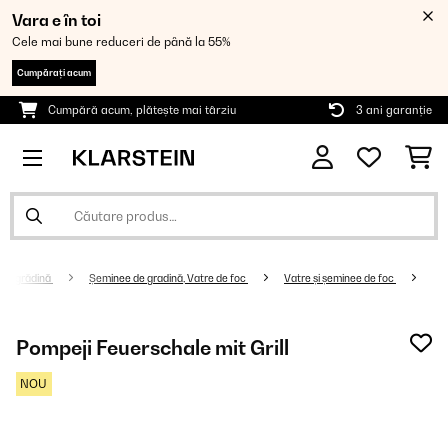
Vara e în toi
Cele mai bune reduceri de până la 55%
Cumpărați acum
Cumpără acum, plătește mai târziu
3 ani garanție
tru grădină
Șeminee de gradină, Vatre de foc
Vatre și șeminee de foc
Pompeji Feuerschale mit Grill
NOU