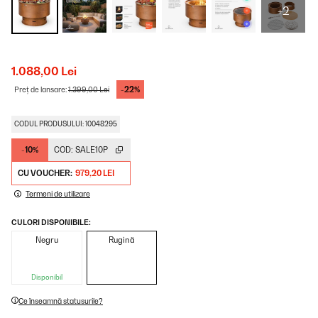
+2
1.088,00 Lei
-22%
Preț de lansare:
1.399,00 Lei
CODUL PRODUSULUI: 10048295
-10%
COD:
SALE10P
CU VOUCHER:
979,20 LEI
Termeni de utilizare
CULORI DISPONIBILE:
Negru
Rugină
Disponibil
Ce înseamnă statusurile?