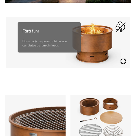
Fără fum
Construcția cu pereți dubli reduce
cantitatea de fum din focar.