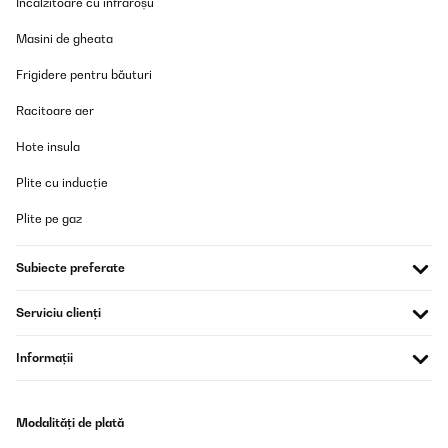
Încălzitoare cu infraroșu
Masini de gheata
Frigidere pentru băuturi
Racitoare aer
Hote insula
Plite cu inducție
Plite pe gaz
Subiecte preferate
Serviciu clienți
Informații
Modalități de plată