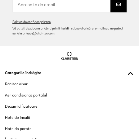
Politica de confidențialitate
Vă puteți dezabona oricând prin linkul din subsolul oricărui e-mail sau ne puteți
scrie la
privacy@chal-tec.com
.
Categoriile îndrăgite
Răcitor vinuri
Aer conditionat portabil
Dezumidificatoare
Hote de insulă
Hote de perete