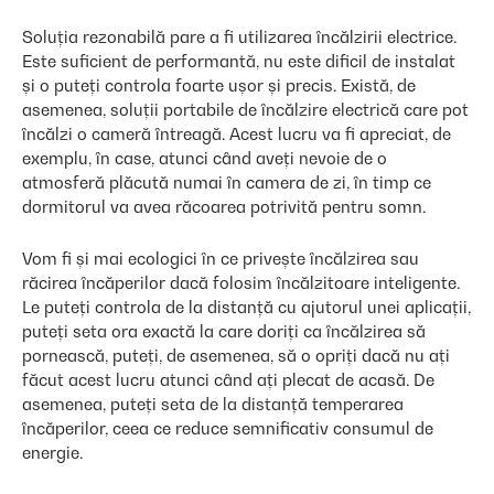
Soluția rezonabilă pare a fi utilizarea încălzirii electrice.
Este suficient de performantă, nu este dificil de instalat
și o puteți controla foarte ușor și precis. Există, de
asemenea, soluții portabile de încălzire electrică care pot
încălzi o cameră întreagă. Acest lucru va fi apreciat, de
exemplu, în case, atunci când aveți nevoie de o
atmosferă plăcută numai în camera de zi, în timp ce
dormitorul va avea răcoarea potrivită pentru somn.
Vom fi și mai ecologici în ce privește încălzirea sau
răcirea încăperilor dacă folosim încălzitoare inteligente.
Le puteți controla de la distanță cu ajutorul unei aplicații,
puteți seta ora exactă la care doriți ca încălzirea să
pornească, puteți, de asemenea, să o opriți dacă nu ați
făcut acest lucru atunci când ați plecat de acasă. De
asemenea, puteți seta de la distanță temperarea
încăperilor, ceea ce reduce semnificativ consumul de
energie.