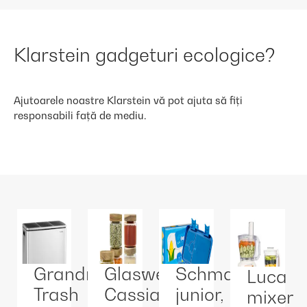
Klarstein gadgeturi ecologice?
Ajutoarele noastre Klarstein vă pot ajuta să fiți
responsabili față de mediu.
Grandmaster
Glaswerk
Schmatzfatz
Luca
Trash
Cassia
junior,
mixer