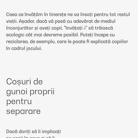
Ceea ce învățăm în tinerețe ne va însoți pentru tot restul
vieții. Așadar, dacă vă pasă cu adevărat de mediul
înconjurător și aveți copii, "învățați-i" să trăiască
ecologic cât mai devreme posibil. Puteți începe cu
reciclarea, de exemplu, care le poate fi explicată copiilor
în cadrul jocului.
Coșuri de
gunoi proprii
pentru
separare
Dacă doriți să îi implicați