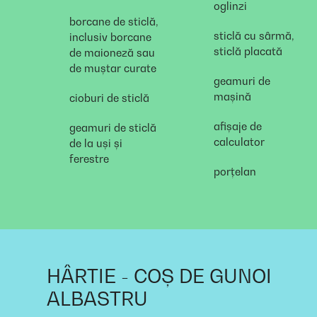
oglinzi
borcane de sticlă,
sticlă cu sârmă,
inclusiv borcane
sticlă placată
de maioneză sau
de muștar curate
geamuri de
mașină
cioburi de sticlă
afișaje de
geamuri de sticlă
calculator
de la uși și
ferestre
porțelan
HÂRTIE - COȘ DE GUNOI
ALBASTRU