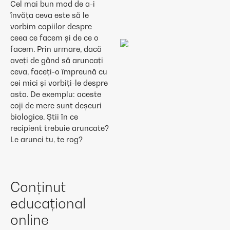
Cel mai bun mod de a-i
învăța ceva este să le
vorbim copiilor despre
ceea ce facem și de ce o
facem. Prin urmare, dacă
aveți de gând să aruncați
ceva, faceți-o împreună cu
cei mici și vorbiți-le despre
asta. De exemplu: aceste
coji de mere sunt deșeuri
biologice. Știi în ce
recipient trebuie aruncate?
Le arunci tu, te rog?
Conținut
educațional
online