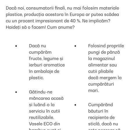
Dacă noi, consumatorii finali, nu mai folosim materiale
plastice, producția acestora în Europa ar putea scădea
cu un procent impresionant de 40 %. Ne implicăm?
Haideți să o facem! Cum anume?
Dacă nu
Folosind propriile
cumpărăm
pungi de pânză
fructe, legume și
la magazinul
ierburi aromatice
alimentar sau
în ambalaje de
cutii pliabile
plastic.
dacă mergem la
cumpărături
mari.
Gătindu-ne
mâncarea acasă
și luând-o la
Cumpărând
serviciu în cutii
băuturi în
reutilizabile.
recipiente de
Vasele ECO din
sticlă, dacă nu