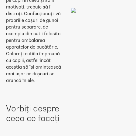
pe copii în ceva și să îi
motivați, trebuie să îi
distrați. Confecționați-vă
propriile coșuri de gunoi
pentru separare, de
exemplu din cutii folosite
pentru ambalarea
aparatelor de bucătărie.
Colorați cutiile împreună
cu copiii, astfel încât
aceștia să își amintească
mai ușor ce deșeuri se
aruncă în ele.
Vorbiți despre
ceea ce faceți