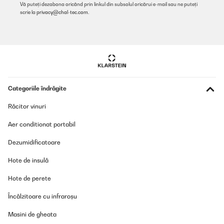
Vă puteți dezabona oricând prin linkul din subsolul oricărui e-mail sau ne puteți
scrie la
privacy@chal-tec.com
.
Categoriile îndrăgite
Răcitor vinuri
Aer conditionat portabil
Dezumidificatoare
Hote de insulă
Hote de perete
Încălzitoare cu infraroșu
Masini de gheata