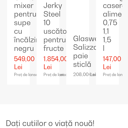
mixer
Jerky
casero
pentru
Steel
alimen
supe
10
0,75
cu
uscător
1,1
Glaswerk
încălzire,
pentru
1,5
Salizzada
negru
fructe
l
paie
549,00
1.854,00
147,00
sticlă
Lei
Lei
Lei
208,00 Lei *
Preț de lansare: 939,00 Lei
Preț de lansare: 2.859,00 Lei
Preț de lansar
Dați cutiilor o viață nouă!