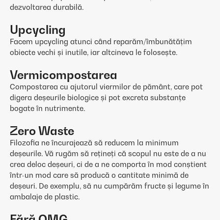
dezvoltarea durabilă.
Upcycling
Facem upcycling atunci când reparăm/îmbunătățim
obiecte vechi și inutile, iar altcineva le folosește.
Vermicompostarea
Compostarea cu ajutorul viermilor de pământ, care pot
digera deșeurile biologice și pot excreta substanțe
bogate în nutrimente.
Zero Waste
Filozofia ne încurajează să reducem la minimum
deșeurile. Vă rugăm să rețineți că scopul nu este de a nu
crea deloc deșeuri, ci de a ne comporta în mod conștient
într-un mod care să producă o cantitate minimă de
deșeuri. De exemplu, să nu cumpărăm fructe și legume în
ambalaje de plastic.
Fără OMG