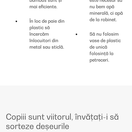
bambus sunt și
este necesar să
mai eficiente.
nu bem apă
minerală, ci apă
de la robinet.
În loc de paie din
plastic să
încercăm
Să nu folosim
înlocuitori din
vase de plastic
metal sau sticlă.
de unică
folosință la
petreceri.
Copiii sunt viitorul, învățați-i să
sorteze deșeurile