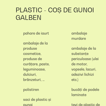
PLASTIC - COȘ DE GUNOI
GALBEN
pahare de iaurt
ambalaje
murdare
ambalaje de la
produse
ambalaje de la
cosmetice,
substanțe
produse de
periculoase (ulei
curățare, paste,
de motor,
leguminoase,
vopsele, lacuri,
dulciuri,
adezivi lichizi
brânzeturi, ...
etc.)
polistiren
bucăți de podele
laminate
saci de plastic și
pungi
țevi de plastic de