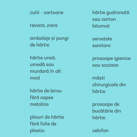
cutii - cartoane
hârtie gudronată
sau carton
reviste, ziare
bitumat
ambalaje și pungi
șervețele
de hârtie
sanitare
hârtie unsă,
prosoape igienice
umedă sau
sau scutece
murdară în alt
mod
măști
chirurgicale din
hârtie de birou
hârtie
fără capse
metalice
prosoape de
bucătărie din
plicuri de hârtie
hârtie
fără folie de
plastic
celofan