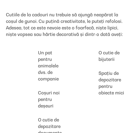
Cutiile de la cadouri nu trebuie să ajungă neapărat la
coșul de gunoi. Cu puțină creativitate, le puteți refolosi.
Adesea, tot ce este nevoie este o foarfecă, niște lipici,
niște vopsea sau hârtie decorativă și dintr-o dată aveți:
Un pat
O cutie de
pentru
bijuterii
animalele
dvs. de
Spațiu de
companie
depozitare
pentru
Coșuri noi
obiecte mici
pentru
deșeuri
O cutie de
depozitare
documente