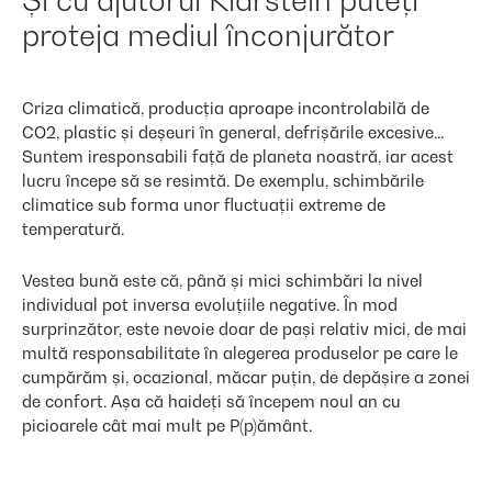
Și cu ajutorul Klarstein puteți
proteja mediul înconjurător
Criza climatică, producția aproape incontrolabilă de
CO2, plastic și deșeuri în general, defrișările excesive...
Suntem iresponsabili față de planeta noastră, iar acest
lucru începe să se resimtă. De exemplu, schimbările
climatice sub forma unor fluctuații extreme de
temperatură.
Vestea bună este că, până și mici schimbări la nivel
individual pot inversa evoluțiile negative. În mod
surprinzător, este nevoie doar de pași relativ mici, de mai
multă responsabilitate în alegerea produselor pe care le
cumpărăm și, ocazional, măcar puțin, de depășire a zonei
de confort. Așa că haideți să începem noul an cu
picioarele cât mai mult pe P(p)ământ.