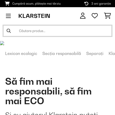
Cumpără acum, plătește mai târziu
3 ani garanție
Lexicon ecologic
Secția responsabilă
Separați
Kla
Să fim mai
responsabili, să fim
mai ECO