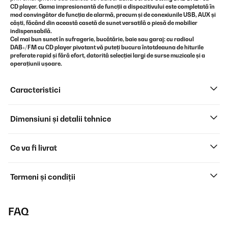
CD player. Gama impresionantă de funcții a dispozitivului este completată în
mod convingător de funcția de alarmă, precum și de conexiunile USB, AUX și
căști, făcând din această casetă de sunet versatilă o piesă de mobilier
indispensabilă.
Cel mai bun sunet în sufragerie, bucătărie, baie sau garaj: cu radioul
DAB+/FM cu CD player pivotant
vă puteți bucura întotdeauna de hiturile
preferate rapid și fără efort, datorită selecției largi de surse muzicale și a
operațiunii ușoare.
Caracteristici
Dimensiuni și detalii tehnice
Ce va fi livrat
Termeni și condiții
FAQ