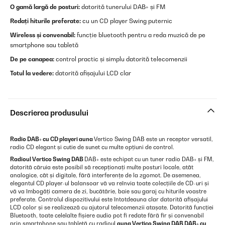
O gamă largă de posturi:
datorită tunerului DAB+ și FM
Redați hiturile preferate:
cu un CD player Swing puternic
Wireless și convenabil:
funcție bluetooth pentru a reda muzică de pe
smartphone sau tabletă
De pe canapea:
control practic și simplu datorită telecomenzii
Totul la vedere:
datorită afișajului LCD clar
Descrierea produsului
Radio DAB+ cu CD playeri
auna
Vertico Swing DAB este un receptor versatil,
radio CD elegant și cutie de sunet cu multe opțiuni de control.
Radioul Vertico Swing DAB
DAB+ este echipat cu un tuner radio DAB+ și FM,
datorită căruia este posibil să recepționați multe posturi locale, atât
analogice, cât și digitale, fără interferențe de la zgomot. De asemenea,
elegantul CD player-ul balansoar vă va reînvia toate colecțiile de CD-uri și
vă va îmbogăți camera de zi, bucătărie, baie sau garaj cu hiturile voastre
preferate. Controlul dispozitivului este întotdeauna clar datorită afișajului
LCD color și se realizează cu ajutorul telecomenzii atașate. Datorită funcției
Bluetooth, toate celelalte fișiere audio pot fi redate fără fir și convenabil
prin smartphone sau tabletă cu radioul
auna
Vertico Swing DAB
DAB+ cu