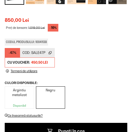
850,00 Lei
-16%
Preț de lansare:
1.019,00 Lei
CODUL PRODUSULUI: 10041138
-47%
COD:
SALE47P
CU VOUCHER:
450,50 LEI
Termeni de utilizare
CULORI DISPONIBILE:
Argintiu
Negru
metalizat
Disponibil
Ce înseamnă statusurile?
Puneți în coș