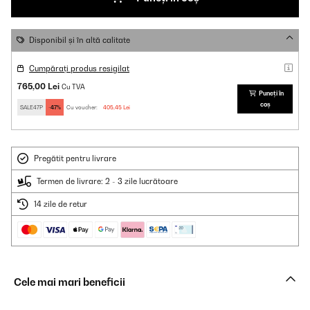
Disponibil și în altă calitate
Cumpărați produs resigilat
765,00 Lei
Cu TVA
Puneți în
coș
SALE47P
-47%
Cu voucher:
405,45 Lei
Pregătit pentru livrare
Termen de livrare: 2 - 3 zile lucrătoare
14 zile de retur
Cele mai mari beneficii