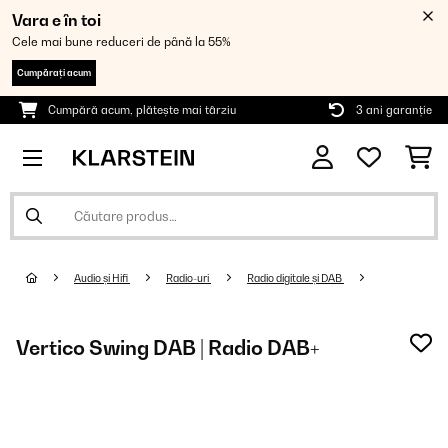
Vara e în toi
Cele mai bune reduceri de până la 55%
Cumpărați acum
Cumpără acum, plătește mai târziu
3 ani garanție
Audio și Hifi
Radio-uri
Radio digitale și DAB
Vertico Swing DAB | Radio DAB+