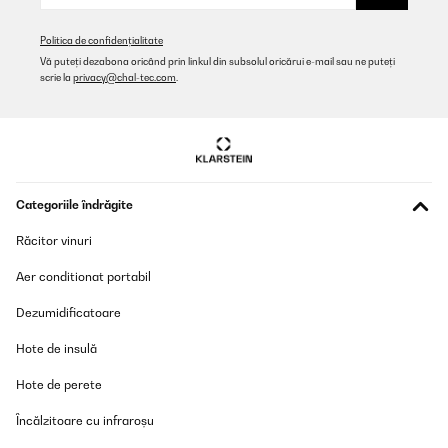
Politica de confidențialitate
Vă puteți dezabona oricând prin linkul din subsolul oricărui e-mail sau ne puteți
scrie la
privacy@chal-tec.com
.
Categoriile îndrăgite
Răcitor vinuri
Aer conditionat portabil
Dezumidificatoare
Hote de insulă
Hote de perete
Încălzitoare cu infraroșu