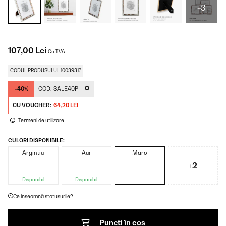
+3
107,00 Lei
Cu TVA
CODUL PRODUSULUI: 10039317
-40%
COD:
SALE40P
CU VOUCHER:
64,20 LEI
Termeni de utilizare
CULORI DISPONIBILE:
Argintiu
Aur
Maro
+2
Disponibil
Disponibil
Ce înseamnă statusurile?
Puneți în coș