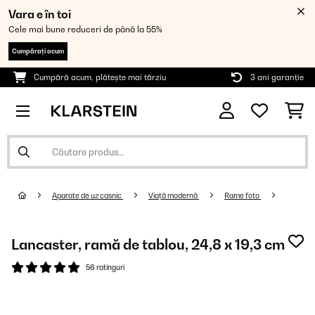
Vara e în toi
Cele mai bune reduceri de până la 55%
Cumpărați acum
Cumpără acum, plătește mai târziu
3 ani garanție
Aparate de uz casnic
Viață modernă
Rame foto
Lancaster, ramă de tablou, 24,8 x 19,3 cm
56 ratinguri