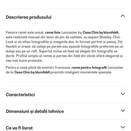
Descrierea produsului
Fiecare ramă este unică:
rama foto
Lancaster by
Casa Chic by blumfeldt
este realizată manual din lemn de pin de calitate, cu aspect Shabby-Chic-
Look și va afișa fotografiile și imaginile dvs. în format portret și peisaj. Fiți
flexibili și creați-vă colaje pe perete sau așezați fotografiile preferate pe un
dulap sau pe un raft. Suportul inclus vă lasă să alegeți din fotografie ce
doriți. Profilul simplu al ramei și partea din față din sticlă oferă eleganță și
cea mai bună protecție.
Pentru o casă plină de amintiri frumoase:
rama pentru fotografii
Lancaster
de la
Casa Chic by blumfeldt
prezintă inteligent momentele speciale.
Caracteristici
Dimensiuni și detalii tehnice
Ce va fi livrat