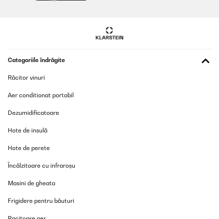
08/10/2023
Es la segunda vez que los compro por su b elegancia, su buena
calidad y precio.
Usuario/a de amazon
Categoriile îndrăgite
Traducere
Răcitor vinuri
VERIFICATĂ REVIZUITĂ
Aer conditionat portabil
30/09/2023
Dezumidificatoare
Ich werde ein selbstgedrucktes A4-Farbfoto reinstecken und
dieses dann verschenken. Alles bestens!
Hote de insulă
Amazon-Benutzer
Hote de perete
Traducere
Încălzitoare cu infraroșu
VERIFICATĂ REVIZUITĂ
Masini de gheata
30/09/2023
Frigidere pentru băuturi
Ist so OK! Ich werde ein selbstgedrucktes A4-Farbfoto
reinstecken und dieses dann verschenken. Alles bestens!
Racitoare aer