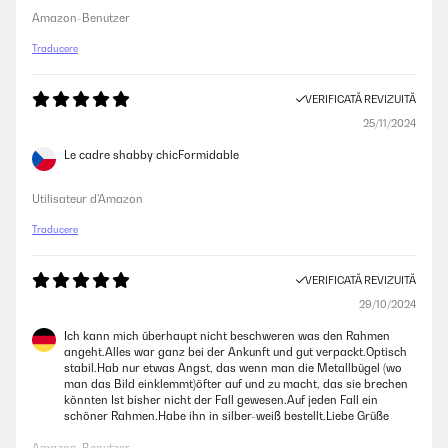
Amazon-Benutzer
Traducere
VERIFICATĂ REVIZUITĂ
25/11/2024
Le cadre shabby chicFormidable
Utilisateur d'Amazon
Traducere
VERIFICATĂ REVIZUITĂ
29/10/2024
Ich kann mich überhaupt nicht beschweren was den Rahmen
angeht.Alles war ganz bei der Ankunft und gut verpackt.Optisch
stabil.Hab nur etwas Angst, das wenn man die Metallbügel (wo
man das Bild einklemmt)öfter auf und zu macht, das sie brechen
könnten Ist bisher nicht der Fall gewesen.Auf jeden Fall ein
schöner Rahmen.Habe ihn in silber-weiß bestellt.Liebe Grüße