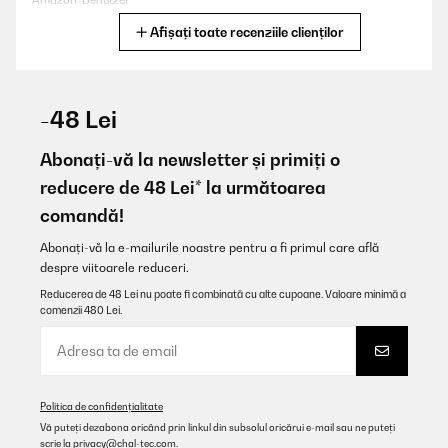
Amazon-Benutzer
Afișați toate recenziile clienților
Traducere
VERIFICATĂ REVIZUITĂ
21/04/2024
-48 Lei
je l'ai repeint en noir
Abonați-vă la newsletter și primiți o
Utilisateur d'Amazon
reducere de 48 Lei* la următoarea
comandă!
Traducere
Abonați-vă la e-mailurile noastre pentru a fi primul care află
VERIFICATĂ REVIZUITĂ
despre viitoarele reduceri.
27/10/2023
Reducerea de 48 Lei nu poate fi combinată cu alte cupoane. Valoare minimă a
comenzii 480 Lei.
Ordered this frame for a piece of sewing. It is just what I was
looking for.
Amazon-Benutzer
Traducere
Politica de confidențialitate
Vă puteți dezabona oricând prin linkul din subsolul oricărui e-mail sau ne puteți
scrie la
privacy@chal-tec.com
.
VERIFICATĂ REVIZUITĂ