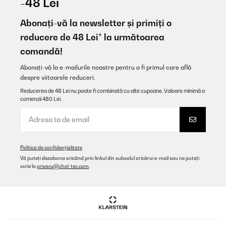
-48 Lei
Tolles Design, sehr gute Verarbeitung. Das LED Licht rundet alles
ab. Habe schon mehrere Artikel von Klarstein. Kann ich nur
Abonați-vă la newsletter și primiți o
empfehlen.
reducere de 48 Lei* la următoarea
Amazon-Benutzer
comandă!
Traducere
Abonați-vă la e-mailurile noastre pentru a fi primul care află
despre viitoarele reduceri.
VERIFICATĂ REVIZUITĂ
Reducerea de 48 Lei nu poate fi combinată cu alte cupoane. Valoare minimă a
09/11/2025
comenzii 480 Lei.
Für eine Party gekauft. Läuft leise, kühlt gut, sieht klasse aus auf
der überdachten Terrasse..
Amazon-Benutzer
Politica de confidențialitate
Traducere
Vă puteți dezabona oricând prin linkul din subsolul oricărui e-mail sau ne puteți
scrie la
privacy@chal-tec.com
.
VERIFICATĂ REVIZUITĂ
05/11/2025
Geplaatst in onze buitenkeuken. Staat wel droog maar niet
geïsoleerd. Blijft gewoon goed functioneren.