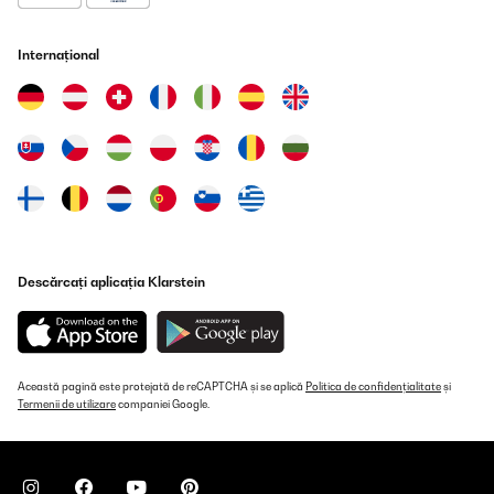
si vous avez besoin d'aide.
Cordialement,
Internațional
L'équipe Klarstein
_______________________________
Mhend
Traducere
VERIFICATĂ REVIZUITĂ
09/10/2025
Descărcați aplicația Klarstein
Ich sag’s gleich: Der Klarstein Minikühlschrank ist mein
heimlicher Lieblingskollege im Büro geworden. Er meckert nicht,
braucht keinen Kaffee und sorgt dafür, dass meiner immer schön
gekühlt bleibt. Was will man mehr?Temperatur? Punktlandung.
Nicht zu warm, nicht zu kalt – einfach perfekt. Oben steht eine
komplette Palette Red Bull, unten wartet die Milch brav auf ihren
Această pagină este protejată de reCAPTCHA și se aplică
Politica de confidențialitate
și
Einsatz im Kaffee. Und das Beste: Das Teil ist flüsterleise. Kein
Termenii de utilizare
companiei Google.
nerviges Brummen, kein Summen, nur angenehme Stille.Die
Glastür sieht schick aus, fast schon ein bisschen „Mini-Bar-Vibe“.
Man fühlt sich direkt motivierter, wenn man kurz rübergreift und
sich ein kühles Getränk gönnt. Die Größe ist ideal fürs kleine Büro
oder Homeoffice – kompakt, aber nicht lächerlich