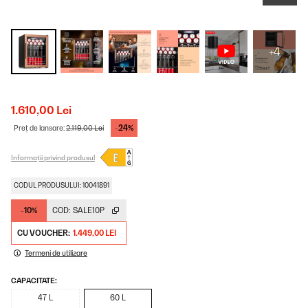
+4
1.610,00 Lei
-24%
Preț de lansare:
2.119,00 Lei
Informații privind produsul
CODUL PRODUSULUI: 10041891
-10%
COD:
SALE10P
CU VOUCHER:
1.449,00 LEI
Termeni de utilizare
CAPACITATE:
47 L
60 L