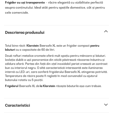
Frigider cu uși transparente
– răcire elegantă cu vizibilitate perfectă
asupra conținutului. Ideal atât pentru spațiile domestice, cât și pentru
cele comerciale.
Descrierea produsului
Totul bine răcit:
Klarstein
Beersafe XL este un frigider compact
pentru
băuturi
cu o capacitate de 60 de litri.
Două rafturi metalice cromate oferă mult spațiu pentru mâncare și băuturi.
Izolația dublă a ușii panoramice din sticlă păstrează răcoarea înăuntru și
căldura afară. Partea din față din oțel inoxidabil periat creează un contrast
bun cu interiorul negru. O altă caracteristică interesantă este iluminarea
internă cu LED-uri, care conferă frigiderului Beersafe XL atingerea potrivită.
Temperatura de răcire poate fi reglată în mod convenabil cu ajutorul
butonului rotativ cu 5 poziții.
Frigiderul
Beersafe XL de
la Klarstein
răcește băuturile așa cum trebuie.
Caracteristici