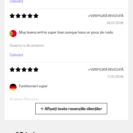
Traducere
VERIFICATĂ REVIZUITĂ
24/01/2026
Muy buena,enfría super bien,aunque hace un poco de ruido.
Usuario/a de amazon
Traducere
VERIFICATĂ REVIZUITĂ
17/01/2026
Funktioniert super
Amazon-Benutzer
Afișați toate recenziile clienților
Traducere
VERIFICATĂ REVIZUITĂ
31/12/2025