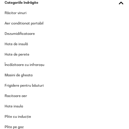
Categoriile îndrăgite
Amazon-gebruiker
Traducere
Răcitor vinuri
Aer conditionat portabil
VERIFICATĂ REVIZUITĂ
27/10/2025
Dezumidificatoare
Top Teil
Hote de insulă
Hote de perete
Amazon-Benutzer
Traducere
Încălzitoare cu infraroșu
Masini de gheata
VERIFICATĂ REVIZUITĂ
Frigidere pentru băuturi
27/10/2025
Love the size light inside the copper color outside
Racitoare aer
Hote insula
Amazon user
Traducere
Plite cu inducție
Plite pe gaz