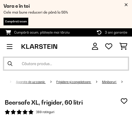
Vara e în toi
Cele mai bune reduceri de până la 55%
Cumpărați acum
Cumpără acum, plătește mai târziu
3 ani garanție
Aparate de uz casnic
Frigidere și congelatoare
Minibaruri
Beersafe XL, frigider, 60 litri
289 ratinguri