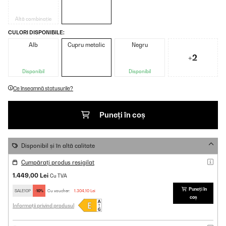
Altă combinație
CULORI DISPONIBILE:
Alb
Cupru metalic
Negru
+2
Disponibil
Disponibil
Ce înseamnă statusurile?
Puneți în coș
Disponibil și în altă calitate
Cumpărați produs resigilat
1.449,00 Lei
Cu TVA
Puneți în
SALE10P
-10%
Cu voucher:
1.304,10 Lei
coș
Informații privind produsul