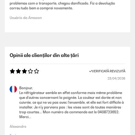
problemas com o transporte, chegou danificado. Fiz a devolução
correu tudo bem e comprei novamente.
Usuário da Amazon
Opinii ale clienților din alte țări
VERIFICATĂ REVIZUITĂ
23/04/2026
Bonjour,
Le réfrigérateur semble en effet conforme mais même problème
que d'autres concernant la poignée. La couleur est dorée et non
cuivrée, ce qui ne va pas avec l'ensemble, et elle est fort difficile à
installer. Je n'y parviens pas : les vises sont de toutes manières
trop courtes... Mon numéro de commande est le 0408723652.
Merci...
Alexandre