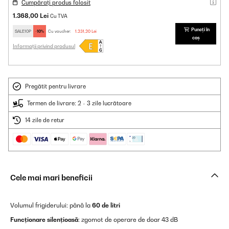
Cumpărați produs folosit
1.368,00 Lei
Cu TVA
Puneți în
SALE10P
-10%
Cu voucher:
1.231,20 Lei
coș
Informații privind produsul
Pregătit pentru livrare
Termen de livrare: 2 - 3 zile lucrătoare
14 zile de retur
Cele mai mari beneficii
Volumul frigiderului: până la
60 de litri
Funcționare silențioasă
: zgomot de operare de doar 43 dB