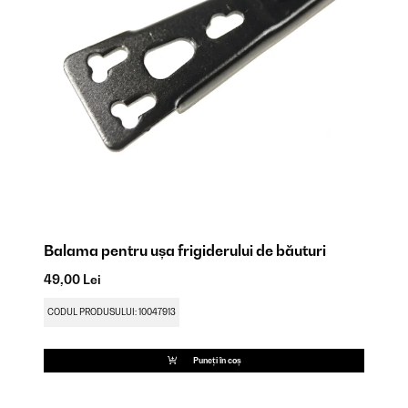
Balama pentru ușa frigiderului de băuturi
Ba
49,00 Lei
49
CODUL PRODUSULUI: 10047913
CO
Puneți în coș