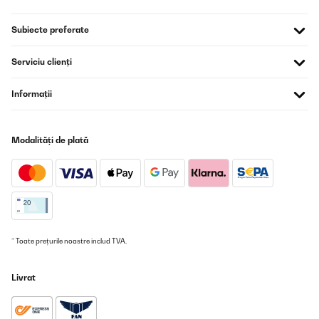
VERIFICATĂ REVIZUITĂ
16/10/2025
Subiecte preferate
Bonjour
Merci pour le produit il répond très bien à mes dimensions
Serviciu clienți
satisfait
Juste un petit soucis au moment de l'installation de la poignée j'ai
casser moi même la porte
Informații
Comment faire pour commander une porte complète
Merci
Modalități de plată
_______________________________
===============================
RÉPONDRE
===============================
Bonjour Mhend,
Merci pour votre message et nous sommes ravis d'apprendre que
vous êtes satisfait du produit et qu'il correspond parfaitement à
vos dimensions.
* Toate prețurile noastre includ TVA.
Nous sommes désolés d'apprendre le problème avec la porte.
Pour toute assistance, veuillez contacter directement notre
Livrat
service client. Il se fera un plaisir de vous guider tout au long du
processus et de vous fournir les informations nécessaires.
Merci de votre compréhension et n'hésitez pas à nous contacter