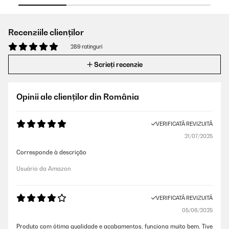
Recenziile clienților
289 ratinguri
Scrieți recenzie
Opinii ale clienților din România
VERIFICATĂ REVIZUITĂ
21/07/2025
Corresponde à descrição
Usuário da Amazon
VERIFICATĂ REVIZUITĂ
05/06/2025
Produto com ótima qualidade e acabamentos, funciona muito bem. Tive