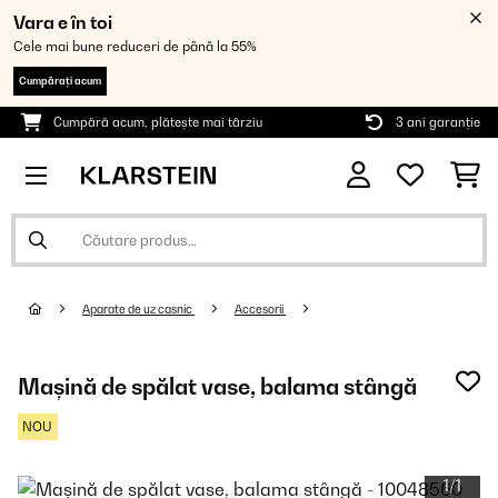
Vara e în toi
Cele mai bune reduceri de până la 55%
Cumpărați acum
Cumpără acum, plătește mai târziu
3 ani garanție
Aparate de uz casnic
Accesorii
Mașină de spălat vase, balama stângă
NOU
1/1