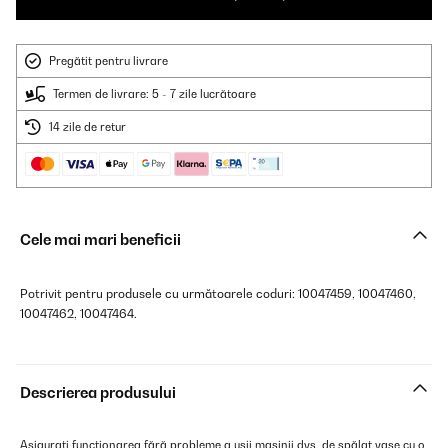
Pregătit pentru livrare
Termen de livrare: 5 - 7 zile lucrătoare
14 zile de retur
Cele mai mari beneficii
Potrivit pentru produsele cu următoarele coduri: 10047459, 10047460,
10047462, 10047464.
Descrierea produsului
Asigurați funcționarea fără probleme a ușii mașinii dvs. de spălat vase cu o