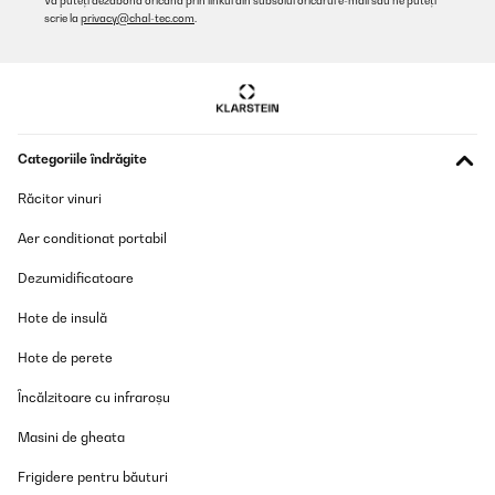
Vă puteți dezabona oricând prin linkul din subsolul oricărui e-mail sau ne puteți
scrie la
privacy@chal-tec.com
.
Categoriile îndrăgite
Răcitor vinuri
Aer conditionat portabil
Dezumidificatoare
Hote de insulă
Hote de perete
Încălzitoare cu infraroșu
Masini de gheata
Frigidere pentru băuturi