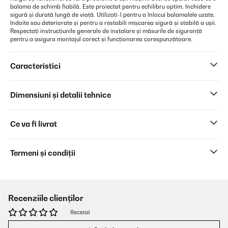
balama de schimb fiabilă. Este proiectat pentru echilibru optim, închidere
sigură și durată lungă de viață. Utilizați-l pentru a înlocui balamalele uzate,
îndoite sau deteriorate și pentru a restabili mișcarea sigură și stabilă a ușii.
Respectați instrucțiunile generale de instalare și măsurile de siguranță
pentru a asigura montajul corect și funcționarea corespunzătoare.
Caracteristici
Dimensiuni și detalii tehnice
Ce va fi livrat
Termeni și condiții
Recenziile clienților
Recenzi