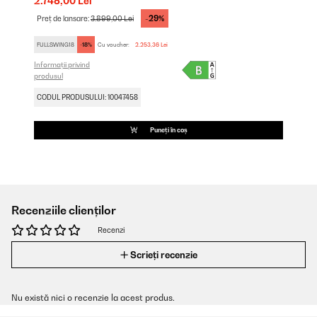
2.748,00 Lei
-29%
Preț de lansare:
3.899,00 Lei
FULLSWING18
-18%
Cu voucher:
2.253,36 Lei
Informații privind
produsul
CODUL PRODUSULUI: 10047458
Puneți în coș
Recenziile clienților
Recenzi
Scrieți recenzie
Nu există nici o recenzie la acest produs.