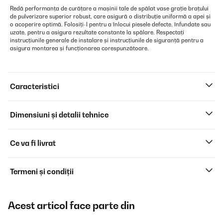
Redă performanța de curățare a mașinii tale de spălat vase grație brațului
de pulverizare superior robust, care asigură o distribuție uniformă a apei și
o acoperire optimă. Folosiți-l pentru a înlocui piesele defecte, înfundate sau
uzate, pentru a asigura rezultate constante la spălare. Respectați
instrucțiunile generale de instalare și instrucțiunile de siguranță pentru a
asigura montarea și funcționarea corespunzătoare.
Caracteristici
Dimensiuni și detalii tehnice
Ce va fi livrat
Termeni și condiții
Acest articol face parte din