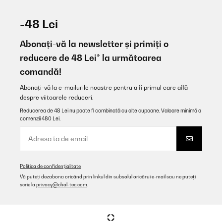
-48 Lei
Abonați-vă la newsletter și primiți o
reducere de 48 Lei* la următoarea
comandă!
Abonați-vă la e-mailurile noastre pentru a fi primul care află
despre viitoarele reduceri.
Reducerea de 48 Lei nu poate fi combinată cu alte cupoane. Valoare minimă a
comenzii 480 Lei.
Politica de confidențialitate
Vă puteți dezabona oricând prin linkul din subsolul oricărui e-mail sau ne puteți
scrie la
privacy@chal-tec.com
.