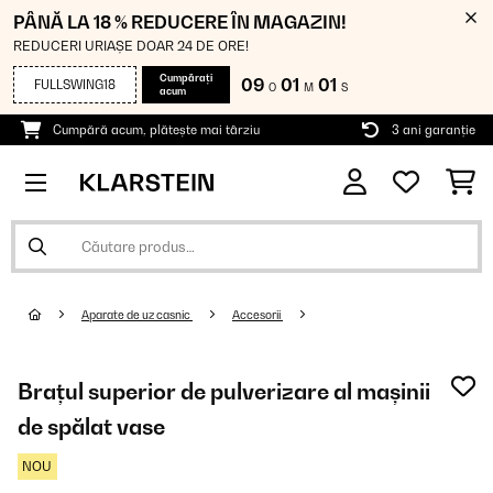
PÂNĂ LA 18 % REDUCERE ÎN MAGAZIN!
REDUCERI URIAȘE DOAR 24 DE ORE!
Cumpărați
09
01
00
FULLSWING18
O
M
S
acum
Cumpără acum, plătește mai târziu
3 ani garanție
Aparate de uz casnic
Accesorii
Brațul superior de pulverizare al mașinii
de spălat vase
NOU