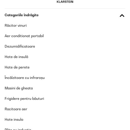
Categoriile îndrăgite
Răcitor vinuri
Aer conditionat portabil
Dezumidificatoare
Hote de insulă
Hote de perete
Încălzitoare cu infraroșu
Masini de gheata
Frigidere pentru băuturi
Racitoare aer
Hote insula
Plite cu inducție