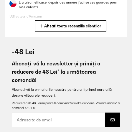
Livraison efficace, depuis des années j’utilise ces gourdes pour
mes enfants.
Utilisateur d'Amazon
Afișați toate recenziile clienților
Traducere
VERIFICATĂ REVIZUITĂ
29/01/2026
-48 Lei
Super Flasche und auch nicht die erste die ich davon gekauft
habe. Super Preisleistungs-Verhältnis. Und für mich am
Abonați-vă la newsletter și primiți o
wichtigsten: die Flasche lässt sich einfach und vollständig
reducere de 48 Lei* la următoarea
reinigen ohne erstmal aufwendig zerlegt werden zu müssen!
comandă!
Amazon-Benutzer
Abonați-vă la e-mailurile noastre pentru a fi primul care află
Traducere
despre viitoarele reduceri.
Reducerea de 48 Lei nu poate fi combinată cu alte cupoane. Valoare minimă a
VERIFICATĂ REVIZUITĂ
comenzii 480 Lei.
15/01/2026
Super. Läuft nicht aus und grösse ist perfekt für die Schule und
Kindergarten