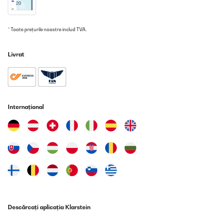
Traducere
* Toate prețurile noastre includ TVA.
VERIFICATĂ REVIZUITĂ
21/12/2025
Livrat
Wir verwenden die Schmatzfatz-Trinkflasche seit einigen Tagen
für unsere 7-jährige Tochter, sowohl zuhause als auch in der
Schule. Die Flasche liegt gut in kleinen Kinderhänden, lässt sich
leicht öffnen und schließen und unsere Tochter kommt damit sehr
gut zurecht.Besonders positiv ist die dichte Verschlusskappe:
Bisher ist kein Saft oder Wasser ausgelaufen, auch wenn die
Flasche einmal in der Tasche verrutscht. Die Reinigung ist
Internațional
ebenfalls unkompliziert – alle Teile lassen sich schnell
auseinandernehmen und problemlos in der Spülmaschine
reinigen.Das Material wirkt robust und langlebig. Auch wenn die
Flasche mal herunterfällt, gibt es bisher keine Beschädigungen.
Der Trinkaufsatz ist hygienisch abgedeckt und für Kinder einfach
zu benutzen.Ein kleiner Hinweis: Sehr dickflüssige Getränke wie
Smoothies lassen sich etwas schwerer trinken, ansonsten gibt es
keine Einschränkungen.Fazit:Eine durchdachte, robuste
Trinkflasche, die sich gut für Kinder eignet. Sie ist leicht,
auslaufsicher und pflegeleicht – ideal für den Schulaltag oder
zuhause. Für Familien, die eine zuverlässige Kindertrinkflasche
suchen, klare Empfehlung.
Descărcați aplicația Klarstein
Amazon-Benutzer