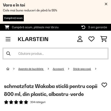
Vara e în toi
Cele mai bune reduceri de până la 55%
Cumpărați acum
Cumpără acum, plătește mai târziu
3 ani garanție
Aparate de bucătărie
Accesorii
Sticle apa copii
schmatzfatz Wakaba sticlă pentru copii
800 ml, din plastic, albastru-verde
204 ratinguri