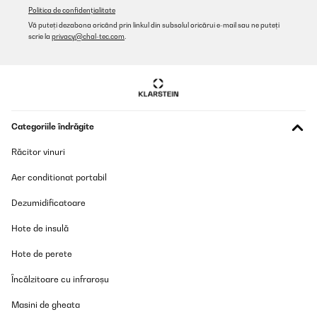
Amazon-Benutzer
Politica de confidențialitate
Vă puteți dezabona oricând prin linkul din subsolul oricărui e-mail sau ne puteți
Traducere
scrie la
privacy@chal-tec.com
.
VERIFICATĂ REVIZUITĂ
15/01/2026
Tolle Trinkflasche, fühlt sich wertig an und ist dicht. Riecht auch
nicht und fühlt sich gut an. Meinem Sohn gefällt sie sehr gut. Das
Categoriile îndrăgite
ist unsere zweite, nachdem eine verloren gegangen ist, die alte
war nach zwei Jahren hartem Schulalltag aber noch perfekt.
Răcitor vinuri
Amazon-Benutzer
Aer conditionat portabil
Traducere
Dezumidificatoare
VERIFICATĂ REVIZUITĂ
Hote de insulă
28/12/2025
Hote de perete
Die Flasche ist super für Kinder: absolut auslaufsicher, leicht zu
öffnen und auch zu reinigen. Außerdem sieht sie modern und
Încălzitoare cu infraroșu
hochwertig aus - mein Neffe nutzt Sie täglich gern. Klare
Empfehlung
Masini de gheata
Amazon-Benutzer