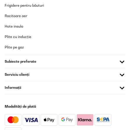
Frigidere pentru băuturi
Traducere
Racitoare aer
VERIFICATĂ REVIZUITĂ
Hote insula
26/12/2025
Plite cu inducție
Artikel wie beschrieben alles prima.Schnelle Lieferung.Nur leider
waren die Adressaufkleber auf die OVP geklebt und nur sehr
Plite pe gaz
schwer zu entfernen. Das ist nicht so schön, insbesondere wenn
man den Artikel verschenken möchte.
Subiecte preferate
Amazon-Benutzer
Traducere
Serviciu clienți
VERIFICATĂ REVIZUITĂ
Informații
22/12/2025
Sehr robust und selbsterklärend. Kind hat es sofort verstanden
Modalități de plată
damit um zu gehen Qualität ist top. Richtig verschlossen ist Sie
absolut dicht. Ich kann die Trinkflasche empfehlen! Die Leicht
Handhabung und sehr gute Qualität haben überzeugt.
Amazon-Benutzer