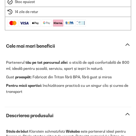
Stoc epuizat
14 zile de retur
Cele mai mari beneficii
Partenerul
tău pe tot parcursul zilei
: o sticlă de apă confortabilă de 800
ml, ideală pentru școală, serviciu, sport și ieșiri în natură.
Gust
proaspăt:
Fabricat din Tritan fără BPA, fără gust și miros
Pentru micii sportivi:
închizătoare practică cu un singur clic și curea de
transport
Descrierea produsului
Sticla de băut
Klarstein schmatzfatz
Wakaba
este partenerul ideal pentru