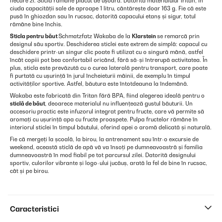
fiecare zi. Sticla rămâne plăcut de ușoară. Datorită materialului Tritan, în
ciuda capacității sale de aproape 1 litru, cântărește doar 163 g. Fie că este
pusă în ghiozdan sau în rucsac, datorită capacului etanș și sigur, totul
rămâne bine închis.
Sticla pentru băut
Schmatzfatz Wakaba de la
Klarstein
se remarcă prin
designul său sportiv. Deschiderea sticlei este extrem de simplă: capacul cu
deschidere printr-un singur clic poate fi utilizat cu o singură mână, astfel
încât copiii pot bea confortabil oricând, fără să-și întrerupă activitatea. În
plus, sticla este prevăzută cu o curea laterală pentru transport, care poate
fi purtată cu ușurință în jurul încheieturii mâinii, de exemplu în timpul
activităților sportive. Astfel, băutura este întotdeauna la îndemână.
Wakaba este fabricată din Tritan fără BPA, fiind alegerea ideală pentru o
sticlă de băut
, deoarece materialul nu influențează gustul băuturii. Un
accesoriu practic este infuzorul integrat pentru fructe, care vă permite să
aromați cu ușurință apa cu fructe proaspete. Pulpa fructelor rămâne în
interiorul sticlei în timpul băutului, oferind apei o aromă delicată și naturală.
Fie că mergeți la școală, la birou, la antrenament sau într-o excursie de
weekend, această sticlă de apă vă va însoți pe dumneavoastră și familia
dumneavoastră în mod fiabil pe tot parcursul zilei. Datorită designului
sportiv, culorilor vibrante și logo-ului jucăuș, arată la fel de bine în rucsac,
cât și pe birou.
Caracteristici