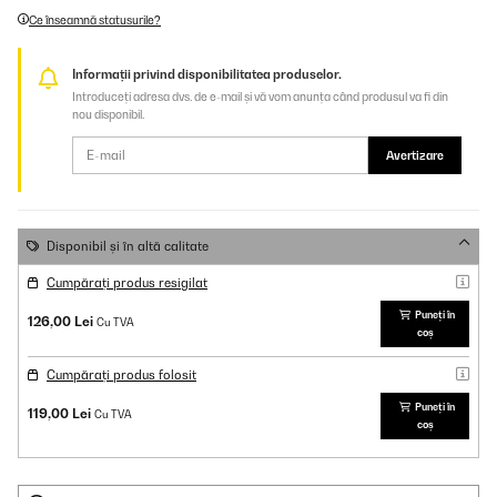
Ce înseamnă statusurile?
Informații privind disponibilitatea produselor.
Introduceți adresa dvs. de e-mail și vă vom anunța când produsul va fi din
nou disponibil.
Avertizare
Disponibil și în altă calitate
Cumpărați produs resigilat
Puneți în
126,00 Lei
Cu TVA
coș
Cumpărați produs folosit
Puneți în
119,00 Lei
Cu TVA
coș