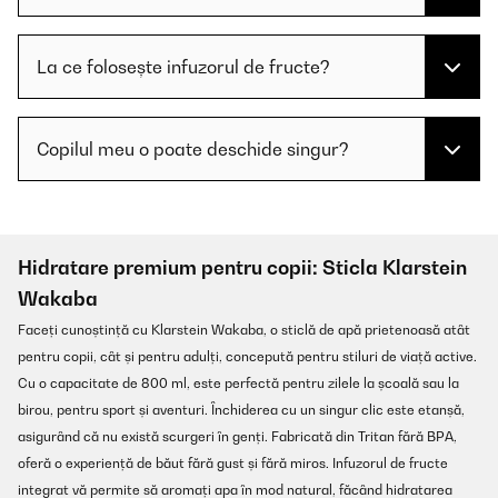
La ce folosește infuzorul de fructe?
Copilul meu o poate deschide singur?
Hidratare premium pentru copii: Sticla Klarstein
Wakaba
Faceți cunoștință cu Klarstein Wakaba, o sticlă de apă prietenoasă atât
pentru copii, cât și pentru adulți, concepută pentru stiluri de viață active.
Cu o capacitate de 800 ml, este perfectă pentru zilele la școală sau la
birou, pentru sport și aventuri. Închiderea cu un singur clic este etanșă,
asigurând că nu există scurgeri în genți. Fabricată din Tritan fără BPA,
oferă o experiență de băut fără gust și fără miros. Infuzorul de fructe
integrat vă permite să aromați apa în mod natural, făcând hidratarea