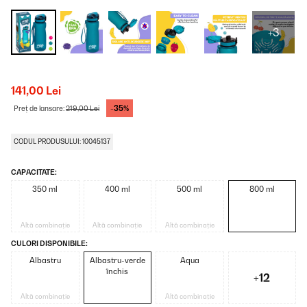
+3
141,00 Lei
-35%
Preț de lansare:
219,00 Lei
CODUL PRODUSULUI: 10045137
CAPACITATE:
350 ml
400 ml
500 ml
800 ml
Altă combinație
Altă combinație
Altă combinație
CULORI DISPONIBILE:
Albastru
Albastru-verde
Aqua
închis
+12
Altă combinație
Altă combinație