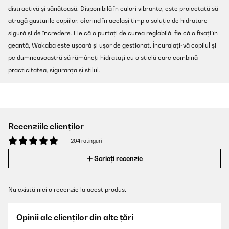
distractivă și sănătoasă. Disponibilă în culori vibrante, este proiectată să
atragă gusturile copiilor, oferind în același timp o soluție de hidratare
sigură și de încredere. Fie că o purtați de curea reglabilă, fie că o fixați în
geantă, Wakaba este ușoară și ușor de gestionat. Încurajați-vă copilul și
pe dumneavoastră să rămâneți hidratați cu o sticlă care combină
practicitatea, siguranța și stilul.
Recenziile clienților
204 ratinguri
Scrieți recenzie
Nu există nici o recenzie la acest produs.
Opinii ale clienților din alte țări