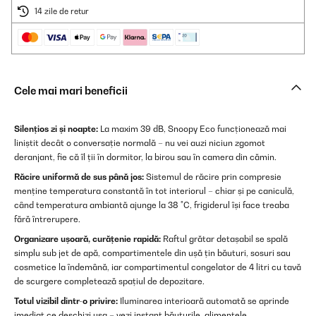
14 zile de retur
Cele mai mari beneficii
Silențios zi și noapte:
La maxim 39 dB, Snoopy Eco funcționează mai
liniștit decât o conversație normală – nu vei auzi niciun zgomot
deranjant, fie că îl ții în dormitor, la birou sau în camera din cămin.
Răcire uniformă de sus până jos:
Sistemul de răcire prin compresie
menține temperatura constantă în tot interiorul – chiar și pe caniculă,
când temperatura ambiantă ajunge la 38 °C, frigiderul își face treaba
fără întrerupere.
Organizare ușoară, curățenie rapidă:
Raftul grătar detașabil se spală
simplu sub jet de apă, compartimentele din ușă țin băuturi, sosuri sau
cosmetice la îndemână, iar compartimentul congelator de 4 litri cu tavă
de scurgere completează spațiul de depozitare.
Totul vizibil dintr-o privire:
Iluminarea interioară automată se aprinde
imediat ce deschizi ușa – vezi instant băuturile, alimentele,