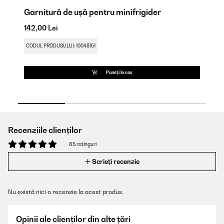
Garnitură de ușă pentru minifrigider
Pi
142,00 Lei
49
CODUL PRODUSULUI: 10048151
CO
Puneți în coș
Recenziile clienților
65 ratinguri
Scrieți recenzie
Nu există nici o recenzie la acest produs.
Opinii ale clienților din alte țări