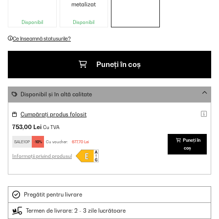
metalizat
Disponibil
Disponibil
Ce înseamnă statusurile?
Puneți în coș
Disponibil și în altă calitate
Cumpărați produs folosit
753,00 Lei
Cu TVA
Puneți în
SALE10P
-10%
Cu voucher:
677,70 Lei
coș
Informații privind produsul
Pregătit pentru livrare
Termen de livrare: 2 - 3 zile lucrătoare