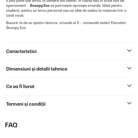
Îl poți pune sub birou, în camera din cămin, în rulotă sau în orice colț de
apartament –
Snoopy Eco
se potrivește aproape oriunde. Ideal pentru
studenți, pentru un birou personal sau ca idee de cadou la mutarea într-o
casă nouă.
Bucură-te de un spațiu răcoros, oriunde ai fi – comandă astăzi Klarstein
Snoopy Eco.
Caracteristici
Dimensiuni și detalii tehnice
Ce va fi livrat
Termeni și condiții
FAQ