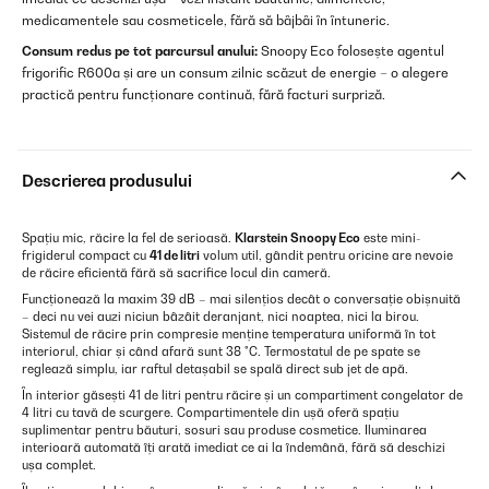
medicamentele sau cosmeticele, fără să bâjbâi în întuneric.
Consum redus pe tot parcursul anului:
Snoopy Eco folosește agentul
frigorific R600a și are un consum zilnic scăzut de energie – o alegere
practică pentru funcționare continuă, fără facturi surpriză.
Descrierea produsului
Spațiu mic, răcire la fel de serioasă.
Klarstein Snoopy Eco
este mini-
frigiderul compact cu
41 de litri
volum util, gândit pentru oricine are nevoie
de răcire eficientă fără să sacrifice locul din cameră.
Funcționează la maxim 39 dB – mai silențios decât o conversație obișnuită
– deci nu vei auzi niciun bâzâit deranjant, nici noaptea, nici la birou.
Sistemul de răcire prin compresie menține temperatura uniformă în tot
interiorul, chiar și când afară sunt 38 °C. Termostatul de pe spate se
reglează simplu, iar raftul detașabil se spală direct sub jet de apă.
În interior găsești 41 de litri pentru răcire și un compartiment congelator de
4 litri cu tavă de scurgere. Compartimentele din ușă oferă spațiu
suplimentar pentru băuturi, sosuri sau produse cosmetice. Iluminarea
interioară automată îți arată imediat ce ai la îndemână, fără să deschizi
ușa complet.