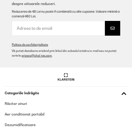
schön aus. 1 Stern Abzug gibt es nur, weil das Mini-Eisfach, das
despre viitoarele reduceri.
ja nicht ganz geschlossen ist (was ich wußte), manchmal etwas
Reducerea de 48 Lei nu poate fi combinată cu alte cupoane. Valoare minimă a
"nässt"; andererseits ist dafür eine Auffang-Schale mitgeliefert.
comenzii 480 Lei.
Wenn man nach einem "ernstzunehmenden" Gefrierfach sucht,
sollte man allerdings besser ein anderes Modell wählen.
Amazon-Benutzer
Traducere
Politica de confidențialitate
Vă puteți dezabona oricând prin linkul din subsolul oricărui e-mail sau ne puteți
VERIFICATĂ REVIZUITĂ
scrie la
privacy@chal-tec.com
.
26/06/2025
Bin mit dem Kühlschrank, und vor allem auch mit dem Kunden-
Support des Amazon-Verkäufers sehr zufrieden.Der Kühlschrank
wurde bei der Lieferung im Paket leider am Gehäuse leicht
beschädigt; nach Kontaktaufnahme mit dem Amazon-Verkäufer
erfolgte eine professionelle und entgegenkommende
Categoriile îndrăgite
Kommunikation, wir durften zwischen Retour/Neulieferung oder
Rabatt wählen.Mit dem Kühlschrank-Modell bin ich auch sehr
Răcitor vinuri
zufrieden, er funktioniert für unsere Zwecke super, und sieht
schön aus.1 Stern Abzug gibt es nur, weil das Mini-Eisfach, das ja
Aer conditionat portabil
nicht ganz geschlossen ist (was ich wußte), manchmal etwas
"nässt"; andererseits ist dafür eine Auffang-Schale
mitgeliefert.Wenn man nach einem "ernstzunehmenden"
Dezumidificatoare
Gefrierfach sucht, sollte man allerdings besser ein anderes