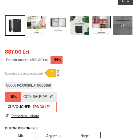
1/10
+5
887,00 Lei
-44%
Preț de lansare:
1.599,00 Lei
Informații privind produsul
CODUL PRODUSULUI: 10032856
-10%
COD:
SALE10P
CU VOUCHER:
798,30 LEI
Termeni de utilizare
CULORI DISPONIBILE:
Alb
Argintiu
Negru