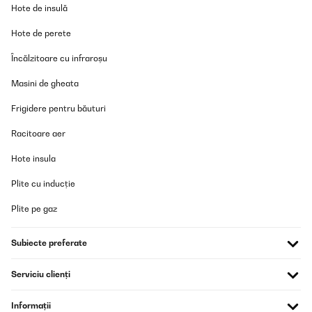
Modell wählen.
Hote de insulă
Amazon-Benutzer
Hote de perete
Traducere
Încălzitoare cu infraroșu
VERIFICATĂ REVIZUITĂ
Masini de gheata
29/05/2025
Frigidere pentru băuturi
We bought one of these for guest bedroom and we’re so pleased
with it we bought one for our bedroom. Looks tidy, quiet running
Racitoare aer
so no problem sleeping at night. Handy size, holds essential
medications that need to be refrigerated, plus milk and snacks
Hote insula
etc. Very happy with them. Family love the guest one as I put juice
snacks, wine etc in it for them.
Plite cu inducție
Amazon user
Plite pe gaz
Traducere
Subiecte preferate
VERIFICATĂ REVIZUITĂ
29/05/2025
Serviciu clienți
We bought one of these for guest bedroom and we’re so pleased
with it we bought one for our bedroom.Looks tidy, quiet running
Informații