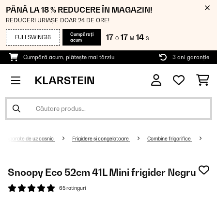
PÂNĂ LA 18 % REDUCERE ÎN MAGAZIN!
REDUCERI URIAȘE DOAR 24 DE ORE!
Cumpărați
17
17
13
FULLSWING18
O
M
S
acum
Cumpără acum, plătește mai târziu
3 ani garanție
Aparate de uz casnic
Frigidere și congelatoare
Combine frigorifice
Snoopy Eco 52cm 41L Mini frigider Negru
65 ratinguri