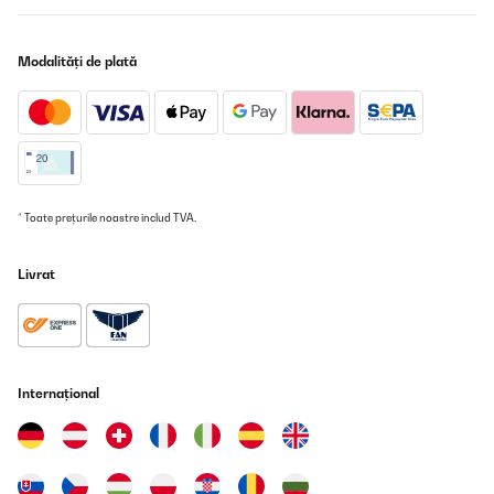
so no problem sleeping at night.Handy size, holds essential
medications that need to be refrigerated, plus milk and snacks
etc. Very happy with them.Family love the guest one as I put juice
snacks, wine etc in it for them.
Modalități de plată
Amazon user
Traducere
VERIFICATĂ REVIZUITĂ
16/04/2025
* Toate prețurile noastre includ TVA.
Super toller kleiner leiser Kühlschrank. Dankeschön für die
unkomplizierte Kumonikation und Lieferung.
Livrat
Amazon-Benutzer
Traducere
VERIFICATĂ REVIZUITĂ
Internațional
28/03/2025
Sehr gutes Gerät, sehr leise