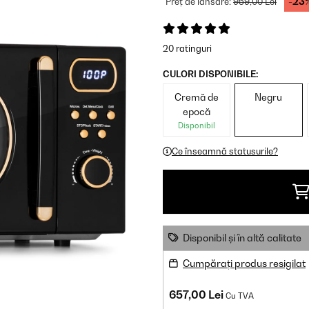
-23
Preț de lansare:
959,00 Lei
20 ratinguri
CULORI DISPONIBILE:
Cremă de
Negru
epocă
Disponibil
Ce înseamnă statusurile?
Disponibil și în altă calitate
Cumpărați produs resigilat
657,00 Lei
Cu TVA