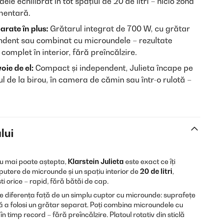
le echilibrat în tot spațiul de 20 de litri – nicio zonă
imentară.
rate în plus:
Grătarul integrat de 700 W, cu grătar
endent sau combinat cu microundele – rezultate
complet în interior, fără preîncălzire.
oie de el:
Compact și independent, Julieta încape pe
iul de la birou, în camera de cămin sau într-o rulotă –
lui
nu mai poate aștepta,
Klarstein Julieta
este exact ce îți
putere de microunde și un spațiu interior de
20 de litri
,
ti orice – rapid, fără bătăi de cap.
e diferența față de un simplu cuptor cu microunde: suprafețe
ă a folosi un grătar separat. Poți combina microundele cu
 timp record – fără preîncălzire. Platoul rotativ din sticlă