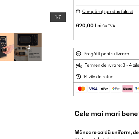
Cumpărați produs folosit
1/7
620,00 Lei
Cu TVA
+2
Pregătit pentru livrare
Termen de livrare: 3 - 4 zil
14 zile de retur
Cele mai mari benef
Mâncare caldă uniform, de 