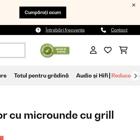
Cumpărați acum
Întrebări frecvente
Contact
are
Totul pentru grădină
Audio și Hifi
Reduceri
N
or cu microunde cu grill