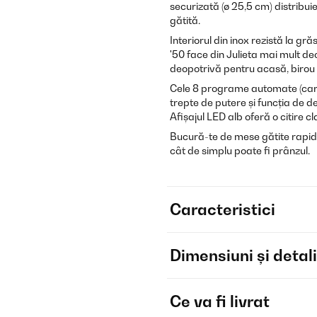
securizată (ø 25,5 cm) distribui
gătită.
Interiorul din inox rezistă la gr
'50 face din Julieta mai mult de
deopotrivă pentru acasă, birou
Cele 8 programe automate (carto
trepte de putere și funcția de de
Afișajul LED alb oferă o citire cl
Bucură-te de mese gătite rapid 
cât de simplu poate fi prânzul.
Caracteristici
Dimensiuni și detali
Ce va fi livrat