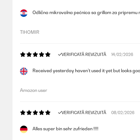
Odlična mikrovalna pećnica sa grillom za pripremu r
TIHOMIR
VERIFICATĂ REVIZUITĂ
14/02/2026
Received yesterday haven’t used it yet but looks good 
Amazon user
VERIFICATĂ REVIZUITĂ
08/02/2026
Alles super bin sehr zufrieden !!!!