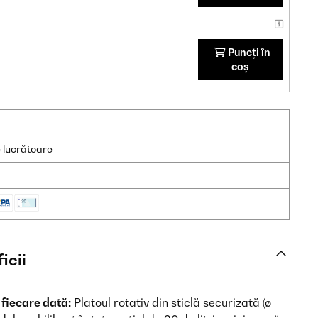
Puneți în
coș
e lucrătoare
icii
fiecare dată:
Platoul rotativ din sticlă securizată (ø