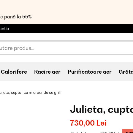
de până la 55%
anție
Calorifere
Racire aer
Purificatoare aer
Grăt
ulieta, cuptor cu microunde cu grill
Julieta, cupt
730,00 Lei