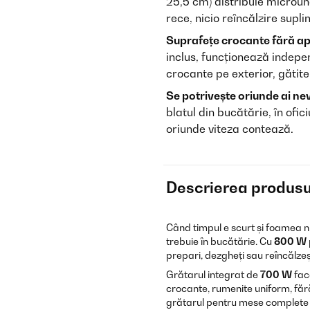
25,5 cm) distribuie microunde
rece, nicio reîncălzire supl
Suprafețe crocante fără apa
inclus, funcționează indep
crocante pe exterior, gătite 
Se potrivește oriunde ai nev
blatul din bucătărie, în ofic
oriunde viteza contează.
Descrierea produsu
Când timpul e scurt și foamea 
trebuie în bucătărie. Cu
800 W
prepari, dezgheți sau reîncălzeș
Grătarul integrat de
700 W
fac
crocante, rumenite uniform, făr
grătarul pentru mese complete în