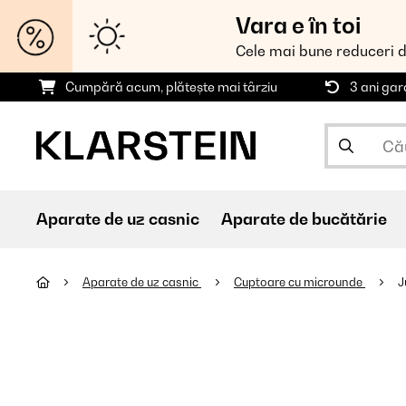
Vara e în toi
Cele mai bune reduceri 
Cumpără acum, plătește mai târziu
3 ani gar
Aparate de uz casnic
Aparate de bucătărie
Aparate de uz casnic
Cuptoare cu microunde
J