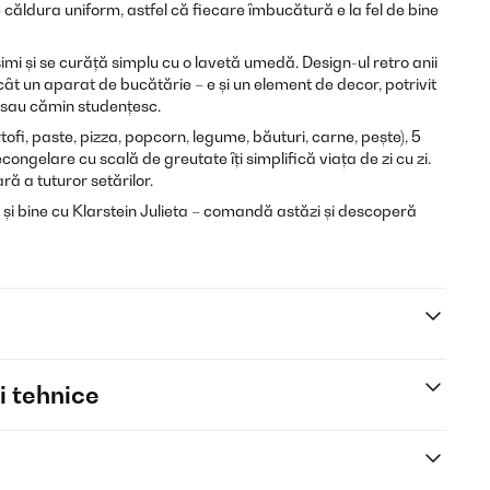
e căldura uniform, astfel că fiecare îmbucătură e la fel de bine
ăsimi și se curăță simplu cu o lavetă umedă. Design-ul retro anii
cât un aparat de bucătărie – e și un element de decor, potrivit
 sau cămin studențesc.
fi, paste, pizza, popcorn, legume, băuturi, carne, pește), 5
congelare cu scală de greutate îți simplifică viața de zi cu zi.
ară a tuturor setărilor.
și bine cu Klarstein Julieta – comandă astăzi și descoperă
i tehnice