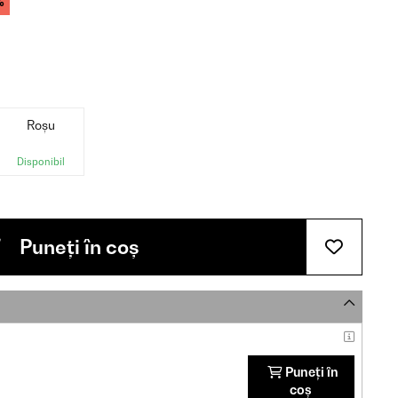
%
Roșu
Disponibil
Puneți în coș
Puneți în
coș